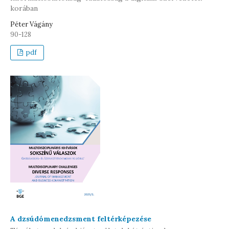
korában
Péter Vágány
90-128
pdf
A dzsúdómenedzsment feltérképezése