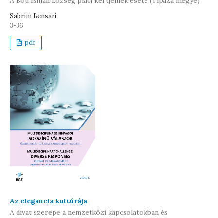
A Bou Ismail község piaci kertjeinek esete (Tipaza megye)
Sabrim Bensari
3-36
pdf
Az elegancia kultúrája
A divat szerepe a nemzetközi kapcsolatokban és