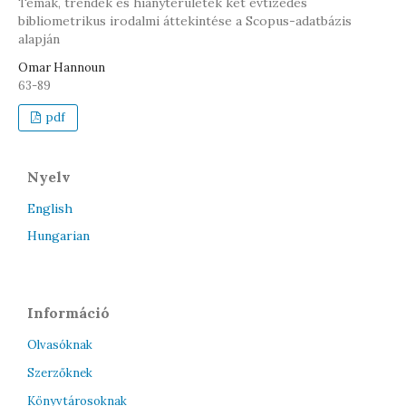
Témák, trendek és hiányterületek két évtizedes
bibliometrikus irodalmi áttekintése a Scopus-adatbázis
alapján
Omar Hannoun
63-89
pdf
Nyelv
English
Hungarian
Információ
Olvasóknak
Szerzőknek
Könyvtárosoknak