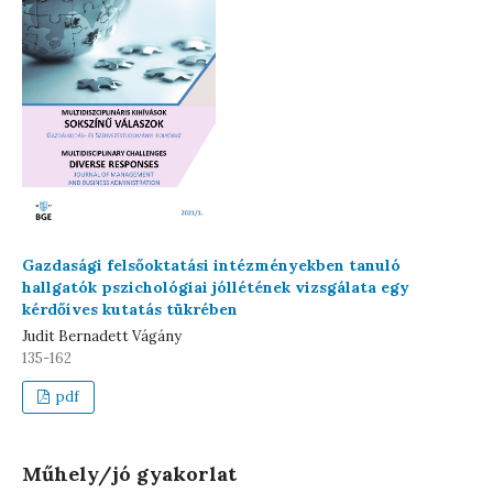
Gazdasági felsőoktatási intézményekben tanuló
hallgatók pszichológiai jóllétének vizsgálata egy
kérdőíves kutatás tükrében
Judit Bernadett Vágány
135-162
pdf
Műhely/jó gyakorlat