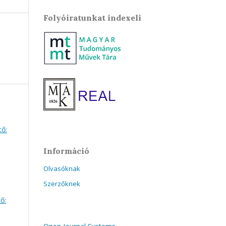
Folyóiratunkat indexeli
tő:
Információ
Olvasóknak
Szerzőknek
ő: