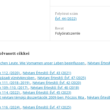
Folyóirat szám
Évf. 44 (2022)
Rovat
Folyóiratszemle
olvasott cikkei
chen Leute. Wie Vornamen unser Leben beeinflussen
,
Névtani Értesí
 112. (2020)
,
Névtani Értesítő: Évf. 43 (2021)
századi víznévkincsben
,
Névtani Értesítő: Évf. 47 (2025)
n 111. (2018–2019)
,
Névtani Értesítő: Évf. 42 (2020)
n 109–110. (2017)
,
Névtani Értesítő: Évf. 40 (2018)
 114. (2022)
,
Névtani Értesítő: Évf. 45 (2023)
t névtani témájú disszertációk 2009-ben: Póczos Rita
,
Névtani Értesít
 116. (2024)
,
Névtani Értesítő: Évf. 47 (2025)