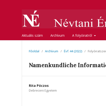
Aktuális szám
Archívum
A folyóiratról
Főoldal
/
Archívum
/
Évf. 44 (2022)
/
Folyóiratsze
Namenkundliche Information
Rita Póczos
Debreceni Egyetem