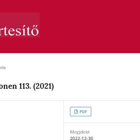
mle
en 113. (2021)
PDF
Megjelent
2022-12-30