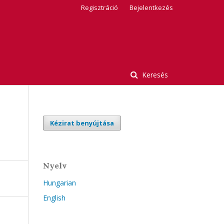
Regisztráció
Bejelentkezés
Keresés
Kézirat benyújtása
Nyelv
Hungarian
English