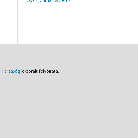
Open Journal Systems
 Társaság
lektorált folyóirata.