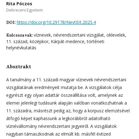
Rita Póczos
Debreceni Egyetem
https://doi.org/10.29178/NevtErt.2025.4
DOI:
víznevek, névrendszertani vizsgálat, oklevelek,
Kulcsszavak:
11. század, középkor, Kárpát-medence, történeti
helynévkutatás
Absztrakt
A tanulmány a 11. századi magyar víznevek névrendszertani
vizsgálatának eredményeit mutatja be. A vizsgálatok célja
egyrészt egy olyan adattár összeállítása volt, amelynek az
elemei jelenlegi tudásunk alapján valóban vonatkozhatnak a
11. századra, másrészt pedig az, hogy a korpusz elemzésével
átfogó képet kaphassunk a legkorábbról adatolható
víznévállomány névrendszertani jegyeiről. A vizsgálatok
nagyban támaszkodnak az elmúlt kb. másfél évtized