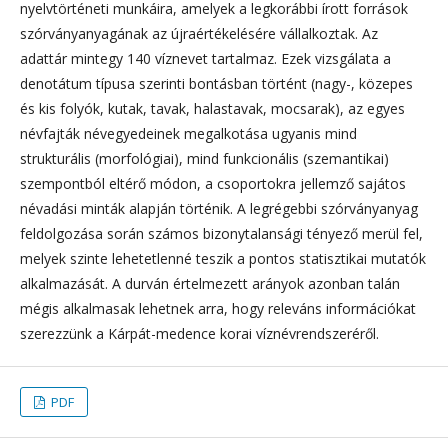
nyelvtörténeti munkáira, amelyek a legkorábbi írott források
szórványanyagának az újraértékelésére vállalkoztak. Az
adattár mintegy 140 víznevet tartalmaz. Ezek vizsgálata a
denotátum típusa szerinti bontásban történt (nagy-, közepes
és kis folyók, kutak, tavak, halastavak, mocsarak), az egyes
névfajták névegyedeinek megalkotása ugyanis mind
strukturális (morfológiai), mind funkcionális (szemantikai)
szempontból eltérő módon, a csoportokra jellemző sajátos
névadási minták alapján történik. A legrégebbi szórványanyag
feldolgozása során számos bizonytalansági tényező merül fel,
melyek szinte lehetetlenné teszik a pontos statisztikai mutatók
alkalmazását. A durván értelmezett arányok azonban talán
mégis alkalmasak lehetnek arra, hogy releváns információkat
szerezzünk a Kárpát-medence korai víznévrendszeréről.
PDF