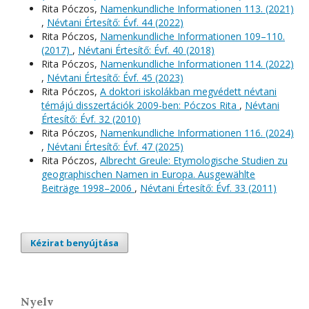
Rita Póczos,
Namenkundliche Informationen 113. (2021)
,
Névtani Értesítő: Évf. 44 (2022)
Rita Póczos,
Namenkundliche Informationen 109–110.
(2017)
,
Névtani Értesítő: Évf. 40 (2018)
Rita Póczos,
Namenkundliche Informationen 114. (2022)
,
Névtani Értesítő: Évf. 45 (2023)
Rita Póczos,
A doktori iskolákban megvédett névtani
témájú disszertációk 2009-ben: Póczos Rita
,
Névtani
Értesítő: Évf. 32 (2010)
Rita Póczos,
Namenkundliche Informationen 116. (2024)
,
Névtani Értesítő: Évf. 47 (2025)
Rita Póczos,
Albrecht Greule: Etymologische Studien zu
geographischen Namen in Europa. Ausgewählte
Beiträge 1998–2006
,
Névtani Értesítő: Évf. 33 (2011)
Kézirat benyújtása
Nyelv