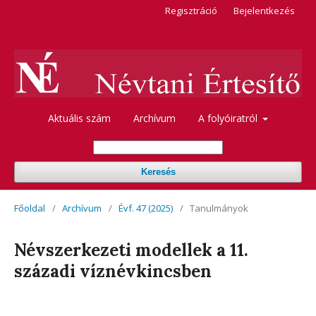
Regisztráció
Bejelentkezés
Aktuális szám
Archívum
A folyóiratról
Keresés
Főoldal
/
Archívum
/
Évf. 47 (2025)
/
Tanulmányok
Névszerkezeti modellek a 11.
századi víznévkincsben