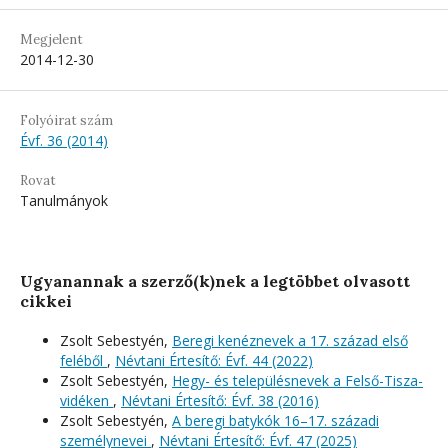
Megjelent
2014-12-30
Folyóirat szám
Évf. 36 (2014)
Rovat
Tanulmányok
Ugyanannak a szerző(k)nek a legtöbbet olvasott
cikkei
Zsolt Sebestyén,
Beregi kenéznevek a 17. század első
feléből
,
Névtani Értesítő: Évf. 44 (2022)
Zsolt Sebestyén,
Hegy- és településnevek a Felső-Tisza-
vidéken
,
Névtani Értesítő: Évf. 38 (2016)
Zsolt Sebestyén,
A beregi batykók 16–17. századi
személynevei
,
Névtani Értesítő: Évf. 47 (2025)