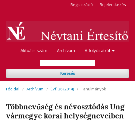
Regisztráció
Bejelentkezés
Aktuális szám
Archívum
A folyóiratról
Keresés
Főoldal
/
Archívum
/
Évf. 36 (2014)
/
Tanulmányok
Többnevűség és névosztódás Ung
vármegye korai helységneveiben