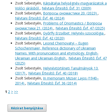
Zsolt Sebestyén,
Kárpátaljai helységnév-magyarázatok a
Volóci járásból
,
Névtani Értesítő: Évf. 31 (2009)
Zsolt Sebestyén,
Вопросы oномастики 20. (2023)
,
Névtani Értesítő: Évf. 46 (2024)
Zsolt Sebestyén,
Problems of Onomastics / Вопросы
oномастики 21. (2024)
,
Névtani Értesítő: Évf. 47 (2025)
Zsolt Sebestyén,
Győrffy Erzsébet: Helynév-szociológia
,
Névtani Értesítő: Évf. 42 (2020)
Zsolt Sebestyén,
Leonid Chernovatyi – Eugen
Schochenmaier, Reference dictionary of Ukrainian
Names. With pronunciation and etymology. English-
Ukrainian and Ukrainian-English
,
Névtani Értesítő: Évf. 47
(2025)
Zsolt Sebestyén,
Helynévtörténeti Tanulmányok 13.
(2017)
,
Névtani Értesítő: Évf. 40 (2018)
Zsolt Sebestyén,
In memoriam Mizser Lajos (1940–
2014)
,
Névtani Értesítő: Évf. 36 (2014)
1
2
>
>>
Kézirat benyújtása