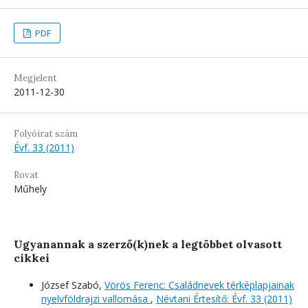
PDF
Megjelent
2011-12-30
Folyóirat szám
Évf. 33 (2011)
Rovat
Műhely
Ugyanannak a szerző(k)nek a legtöbbet olvasott
cikkei
József Szabó,
Vörös Ferenc: Családnevek térképlapjainak
nyelvföldrajzi vallomása
,
Névtani Értesítő: Évf. 33 (2011)