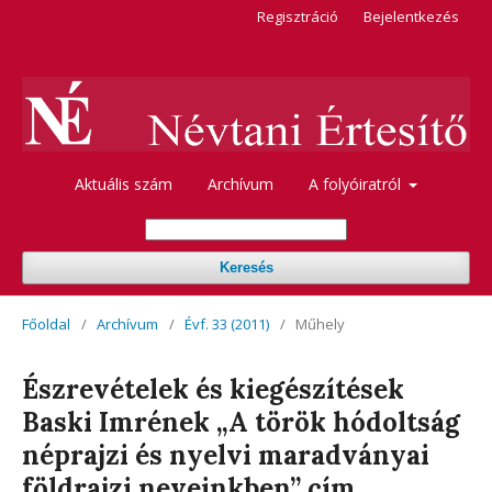
Regisztráció
Bejelentkezés
Aktuális szám
Archívum
A folyóiratról
Keresés
Főoldal
/
Archívum
/
Évf. 33 (2011)
/
Műhely
Észrevételek és kiegészítések
Baski Imrének „A török hódoltság
néprajzi és nyelvi maradványai
földrajzi neveinkben” cím