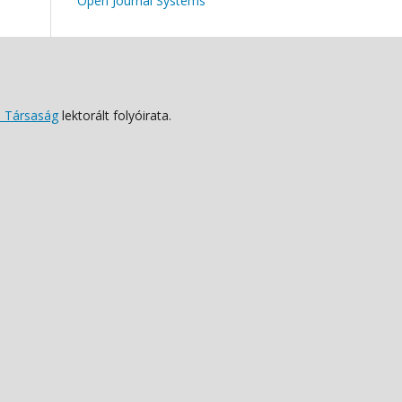
Open Journal Systems
 Társaság
lektorált folyóirata.