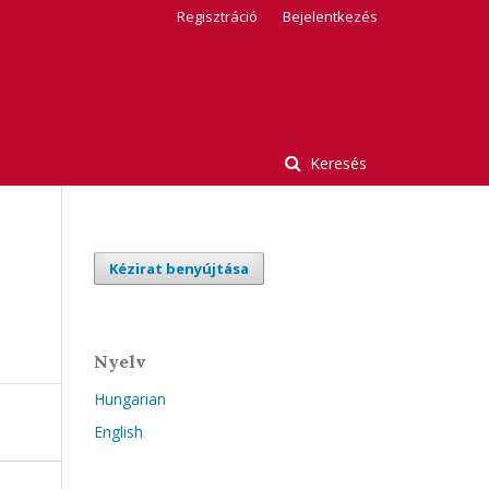
Regisztráció
Bejelentkezés
Keresés
Kézirat benyújtása
Nyelv
Hungarian
English