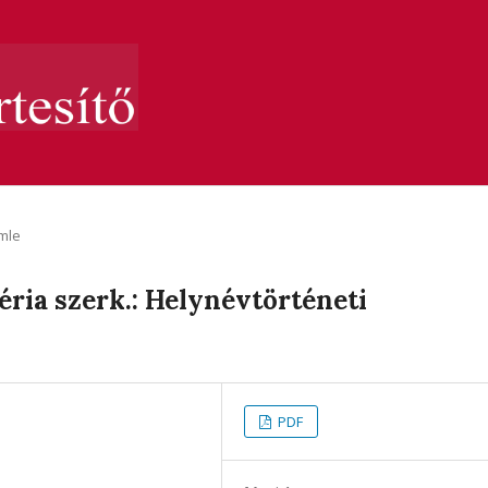
mle
ria szerk.: Helynévtörténeti
PDF