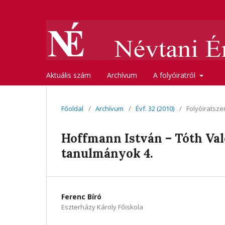
Aktuális szám
Archívum
A folyóiratról
Főoldal
/
Archívum
/
Évf. 32 (2010)
/
Folyóiratsze
Hoffmann István – Tóth Valé
tanulmányok 4.
Ferenc Bíró
Eszterházy Károly Főiskola