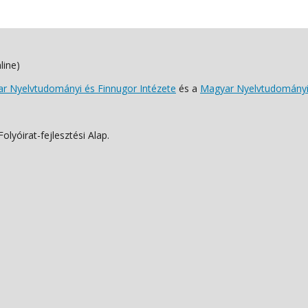
line)
 Nyelvtudományi és Finnugor Intézete
és a
Magyar Nyelvtudományi
lyóirat-fejlesztési Alap.