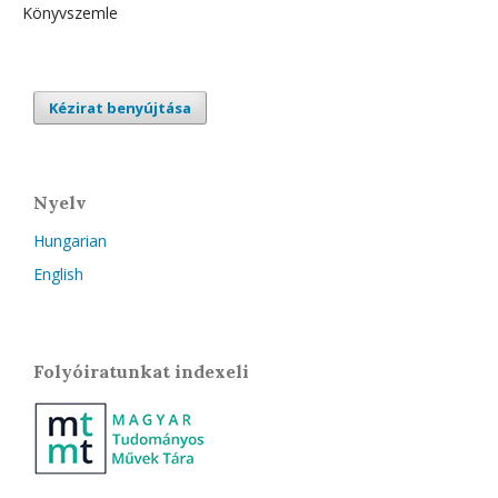
Könyvszemle
Kézirat benyújtása
Nyelv
Hungarian
English
Folyóiratunkat indexeli