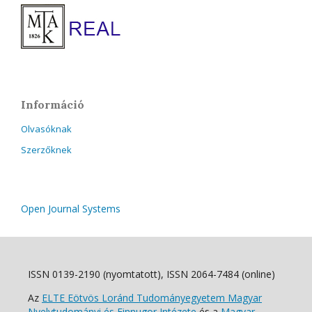
Információ
Olvasóknak
Szerzőknek
Open Journal Systems
ISSN 0139-2190 (nyomtatott), ISSN 2064-7484 (online)
Az
ELTE Eötvös Loránd Tudományegyetem Magyar
Nyelvtudományi és Finnugor Intézete
és a
Magyar