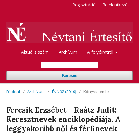
Regisztráció
Bejelentkezés
Aktuális szám
Archívum
A folyóiratról
Keresés
Főoldal
/
Archívum
/
Évf. 32 (2010)
/
Könyvszemle
Fercsik Erzsébet – Raátz Judit:
Keresztnevek enciklopédiája. A
leggyakoribb női és férfinevek