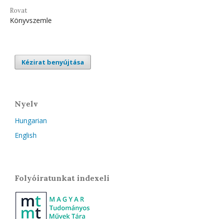
Rovat
Könyvszemle
Kézirat benyújtása
Nyelv
Hungarian
English
Folyóiratunkat indexeli