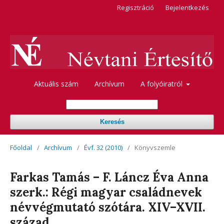
Regisztráció
Bejelentkezés
Aktuális szám
Archívum
A folyóiratról
Keresés
Főoldal
/
Archívum
/
Évf. 32 (2010)
/
Könyvszemle
Farkas Tamás – F. Láncz Éva Anna
szerk.: Régi magyar családnevek
névvégmutató szótára. XIV–XVII.
század