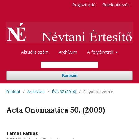
Regisztráció
Bejelentkezés
Aktuális szám
Archívum
A folyóiratról
Keresés
Főoldal
/
Archívum
/
Évf. 32 (2010)
/
Folyóiratszemle
Acta Onomastica 50. (2009)
Tamás Farkas