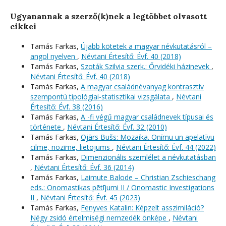
Ugyanannak a szerző(k)nek a legtöbbet olvasott
cikkei
Tamás Farkas,
Újabb kötetek a magyar névkutatásról –
angol nyelven
,
Névtani Értesítő: Évf. 40 (2018)
Tamás Farkas,
Szoták Szilvia szerk.: Őrvidéki házinevek
,
Névtani Értesítő: Évf. 40 (2018)
Tamás Farkas,
A magyar családnévanyag kontrasztív
szempontú tipológiai-statisztikai vizsgálata
,
Névtani
Értesítő: Évf. 38 (2016)
Tamás Farkas,
A -fi végű magyar családnevek típusai és
története
,
Névtani Értesítő: Évf. 32 (2010)
Tamás Farkas,
Ojārs Bušs: Mozaīka. Onīmu un apelatīvu
cilme, nozīme, lietojums
,
Névtani Értesítő: Évf. 44 (2022)
Tamás Farkas,
Dimenzionális szemlélet a névkutatásban
,
Névtani Értesítő: Évf. 36 (2014)
Tamás Farkas,
Laimute Balode – Christian Zschieschang
eds.: Onomastikas pētījumi II / Onomastic Investigations
II
,
Névtani Értesítő: Évf. 45 (2023)
Tamás Farkas,
Fenyves Katalin: Képzelt asszimiláció?
Négy zsidó értelmiségi nemzedék önképe
,
Névtani