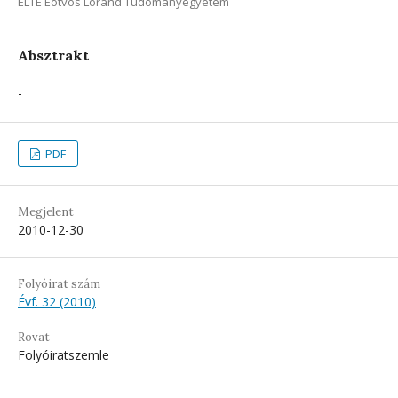
ELTE Eötvös Loránd Tudományegyetem
Absztrakt
-
PDF
Megjelent
2010-12-30
Folyóirat szám
Évf. 32 (2010)
Rovat
Folyóiratszemle