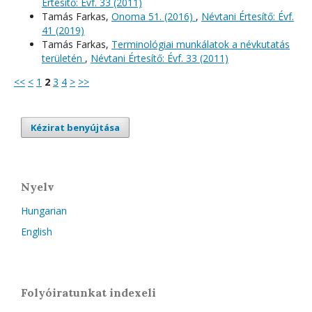
Értesítő: Évf. 33 (2011)
Tamás Farkas,
Onoma 51. (2016)
,
Névtani Értesítő: Évf.
41 (2019)
Tamás Farkas,
Terminológiai munkálatok a névkutatás
területén
,
Névtani Értesítő: Évf. 33 (2011)
<<
<
1
2
3
4
>
>>
Kézirat benyújtása
Nyelv
Hungarian
English
Folyóiratunkat indexeli