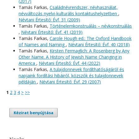
(2017)
Tamás Farkas,
Családnévrendszer, névhasználat,
névváltozás nyelvi-kulturális kontaktushelyzetben
,
Névtani Értesítő: Évf. 31 (2009)
Tamás Farkas,
Történelemkonstruálás – névkonstruálás
,
Névtani Értesítő: Évf. 41 (2019)
Tamás Farkas,
Carole Hough ed.: The Oxford Handbook
of Names and Naming
,
Névtani Értesítő: Évf. 40 (2018)
Tamás Farkas,
Kirsten Fermaglich: A Rosenberg by Any
Other Name. A History of Jewish Name Changing in
America
,
Névtani Értesítő: Évf. 44 (2022)
Tamás Farkas,
A tulajdonnevek fordíthatóságáról és
napjaink fordítási hibáiról, közszók és tulajdonnevek
példáján
,
Névtani Értesítő: Évf. 29 (2007)
1
2
3
4
>
>>
Kézirat benyújtása
Nyelv