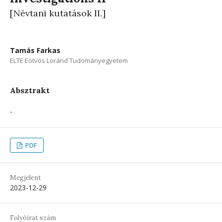
[Névtani kutatások II.]
Tamás Farkas
ELTE Eötvös Loránd Tudományegyetem
Absztrakt
-
PDF
Megjelent
2023-12-29
Folyóirat szám