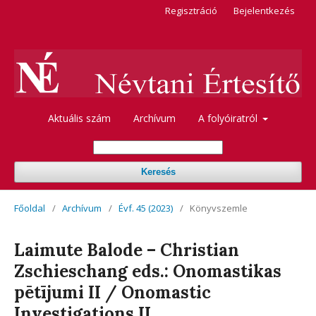
Regisztráció
Bejelentkezés
Aktuális szám
Archívum
A folyóiratról
Keresés
Főoldal
/
Archívum
/
Évf. 45 (2023)
/
Könyvszemle
Laimute Balode – Christian
Zschieschang eds.: Onomastikas
pētījumi II / Onomastic
Investigations II