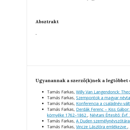
Absztrakt
-
Ugyanannak a szerző(k)nek a legtöbbet 
Tamás Farkas,
Willy Van Langendonck: The
Tamás Farkas,
Szempontok a magyar névtan
Tamás Farkas,
Konferencia a családnév-vá
Tamás Farkas,
Derdák Ferenc – Kiss Gábor:
környéke 1762–1862
,
Névtani Értesítő: Évf.
Tamás Farkas,
A Duden személynévszótára
Tamás Farkas,
Vincze Lászlóra emlékezve
,