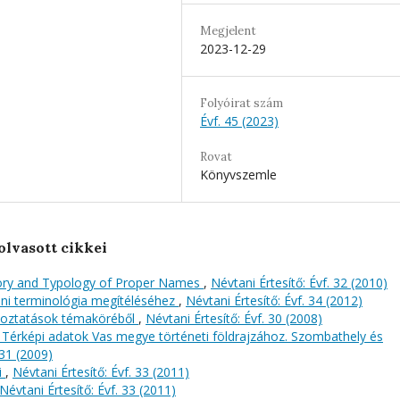
Megjelent
2023-12-29
Folyóirat szám
Évf. 45 (2023)
Rovat
Könyvszemle
olvasott cikkei
ory and Typology of Proper Names
,
Névtani Értesítő: Évf. 32 (2010)
i terminológia megítéléséhez
,
Névtani Értesítő: Évf. 34 (2012)
ltoztatások témaköréből
,
Névtani Értesítő: Évf. 30 (2008)
 Térképi adatok Vas megye történeti földrajzához. Szombathely és
 31 (2009)
i
,
Névtani Értesítő: Évf. 33 (2011)
Névtani Értesítő: Évf. 33 (2011)