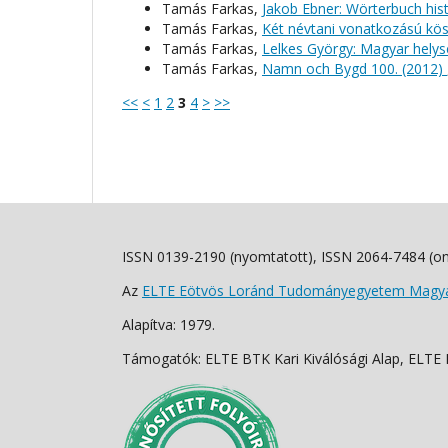
Tamás Farkas,
Jakob Ebner: Wörterbuch hi
Tamás Farkas,
Két névtani vonatkozású kös
Tamás Farkas,
Lelkes György: Magyar hely
Tamás Farkas,
Namn och Bygd 100. (2012)
<<
<
1
2
3
4
>
>>
ISSN 0139-2190 (nyomtatott), ISSN 2064-7484 (on
Az
ELTE Eötvös Loránd Tudományegyetem Magyar
Alapítva: 1979.
Támogatók: ELTE BTK Kari Kiválósági Alap, ELTE Fo