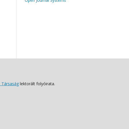
Open Journal Systems
 Társaság
lektorált folyóirata.