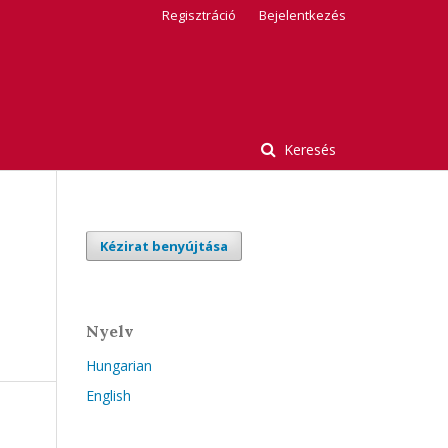
Regisztráció
Bejelentkezés
Keresés
Kézirat benyújtása
Nyelv
Hungarian
English