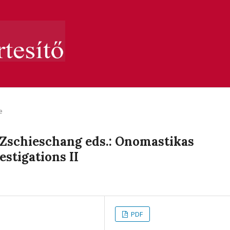
e
 Zschieschang eds.: Onomastikas
estigations II
PDF