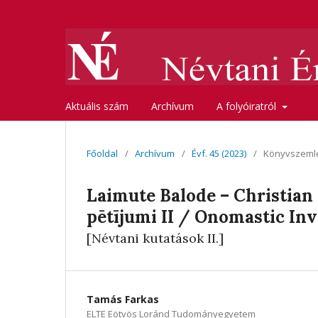
Aktuális szám
Archívum
A folyóiratról
Főoldal
/
Archívum
/
Évf. 45 (2023)
/
Könyvszeml
Laimute Balode – Christian
pētījumi II / Onomastic Inv
[Névtani kutatások II.]
Tamás Farkas
ELTE Eötvös Loránd Tudományegyetem