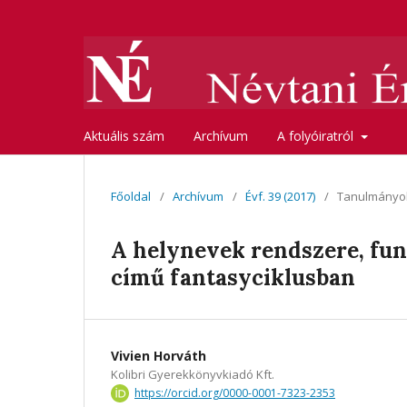
Aktuális szám
Archívum
A folyóiratról
Főoldal
/
Archívum
/
Évf. 39 (2017)
/
Tanulmányo
A helynevek rendszere, funk
című fantasyciklusban
Vivien Horváth
Kolibri Gyerekkönyvkiadó Kft.
https://orcid.org/0000-0001-7323-2353