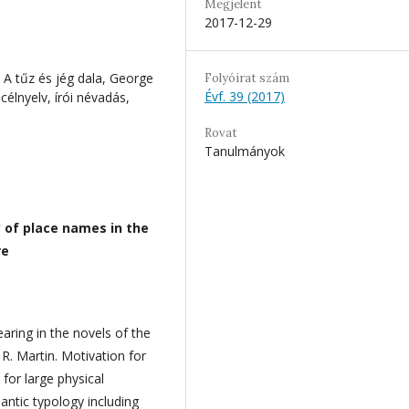
Megjelent
2017-12-29
 A tűz és jég dala, George
Folyóirat szám
Évf. 39 (2017)
célnyelv, írói névadás,
Rovat
Tanulmányok
y of place names in the
re
ring in the novels of the
 R. Martin. Motivation for
for large physical
antic typology including