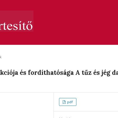
k
ciója és fordíthatósága A tűz és jég d
pdf