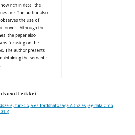
ow rich in detail the
ames are. The author also
observes the use of
he novels. Although the
mes, the paper also
yms focusing on the
ies. The author presents
maintaining the semantic
.
olvasott cikkei
dszere, funkciója és fordíthatósága A tűz és jég dala című
(2015)