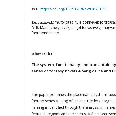
https://doi.org/10.29178/NevtErt.2017.8
DOI:
műfordítás, tulajdonnevek fordítása,
Kulcsszavak:
R. R. Martin, helynevek, angol forrásnyelv, magyar 
fantasyirodalom
Absztrakt
The system, functionality and translatabilit
series of fantasy novels A Song of Ice and Fi
The paper examines the place name systems appea
fantasy series A Song of Ice and Fire by George R.
naming is identified through the analysis of names 
features, regions and their seats. A functional-sem