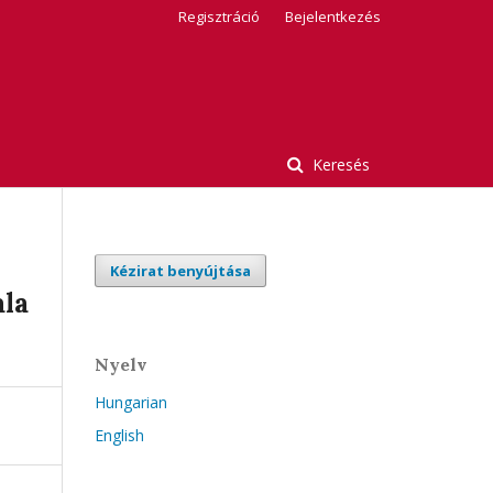
Regisztráció
Bejelentkezés
Keresés
Kézirat benyújtása
ala
Nyelv
Hungarian
English