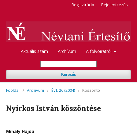
Regisztráció
Bejelentkezés
Aktuális szám
Archívum
A folyóiratról
Keresés
Főoldal
/
Archívum
/
Évf. 26 (2004)
/
Köszöntő
Nyirkos István köszöntése
Mihály Hajdú