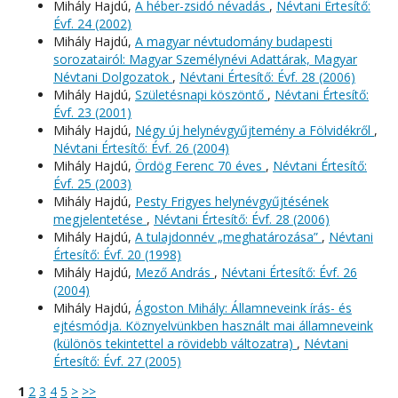
Mihály Hajdú,
A héber-zsidó névadás
,
Névtani Értesítő:
Évf. 24 (2002)
Mihály Hajdú,
A magyar névtudomány budapesti
sorozatairól: Magyar Személynévi Adattárak, Magyar
Névtani Dolgozatok
,
Névtani Értesítő: Évf. 28 (2006)
Mihály Hajdú,
Születésnapi köszöntő
,
Névtani Értesítő:
Évf. 23 (2001)
Mihály Hajdú,
Négy új helynévgyűjtemény a Fölvidékről
,
Névtani Értesítő: Évf. 26 (2004)
Mihály Hajdú,
Ördög Ferenc 70 éves
,
Névtani Értesítő:
Évf. 25 (2003)
Mihály Hajdú,
Pesty Frigyes helynévgyűjtésének
megjelentetése
,
Névtani Értesítő: Évf. 28 (2006)
Mihály Hajdú,
A tulajdonnév „meghatározása”
,
Névtani
Értesítő: Évf. 20 (1998)
Mihály Hajdú,
Mező András
,
Névtani Értesítő: Évf. 26
(2004)
Mihály Hajdú,
Ágoston Mihály: Államneveink írás- és
ejtésmódja. Köznyelvünkben használt mai államneveink
(különös tekintettel a rövidebb változatra)
,
Névtani
Értesítő: Évf. 27 (2005)
1
2
3
4
5
>
>>