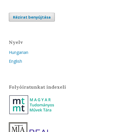
Kézirat benyújtása
Nyelv
Hungarian
English
Folyóiratunkat indexeli