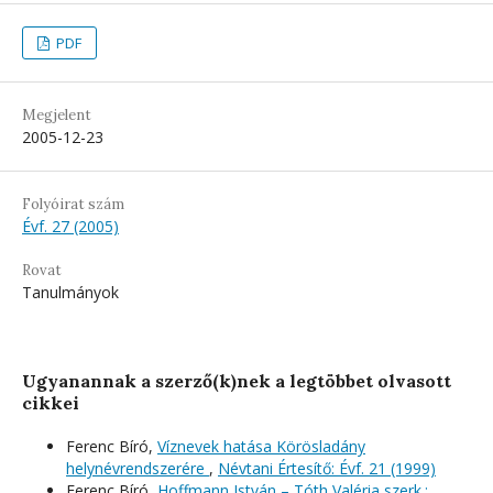
PDF
Megjelent
2005-12-23
Folyóirat szám
Évf. 27 (2005)
Rovat
Tanulmányok
Ugyanannak a szerző(k)nek a legtöbbet olvasott
cikkei
Ferenc Bíró,
Víznevek hatása Körösladány
helynévrendszerére
,
Névtani Értesítő: Évf. 21 (1999)
Ferenc Bíró,
Hoffmann István – Tóth Valéria szerk.: