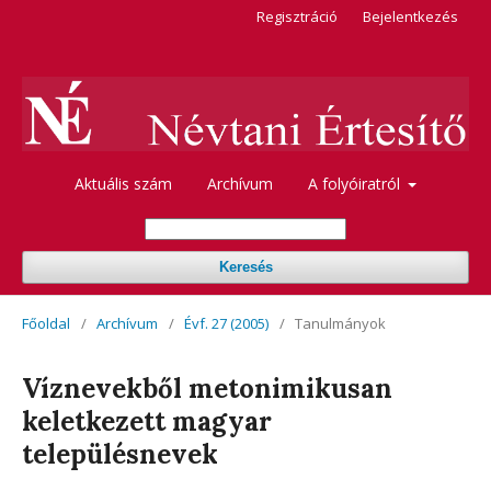
Regisztráció
Bejelentkezés
Aktuális szám
Archívum
A folyóiratról
Keresés
Főoldal
/
Archívum
/
Évf. 27 (2005)
/
Tanulmányok
Víznevekből metonimikusan
keletkezett magyar
településnevek