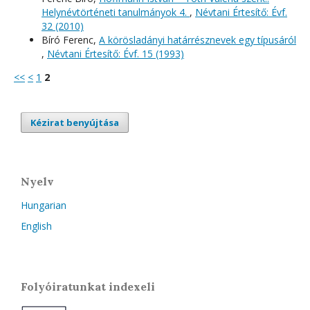
Helynévtörténeti tanulmányok 4.
,
Névtani Értesítő: Évf.
32 (2010)
Bíró Ferenc,
A körösladányi határrésznevek egy típusáról
,
Névtani Értesítő: Évf. 15 (1993)
<<
<
1
2
Kézirat benyújtása
Nyelv
Hungarian
English
Folyóiratunkat indexeli