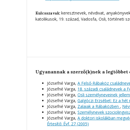
keresztnevek, névdivat, anyakönyvek
Kulcsszavak:
katolikusok, 19. század, Vadosfa, Osli, történeti 
Ugyanannak a szerző(k)nek a legtöbbet 
Józsefné Varga,
A Felső-Rábaköz családnevei
Józsefné Varga,
18. századi családnevek a 
Józsefné Varga,
Osli személyneveinek jelle
Józsefné Varga,
Galgóczi Erzsébet: Ez a hé
Józsefné Varga,
Zalaiak a Rábaközben
,
Névt
Józsefné Varga,
Személynevek szociolingvis
Józsefné Varga,
A doktori iskolákban megvé
Értesítő: Évf. 27 (2005)