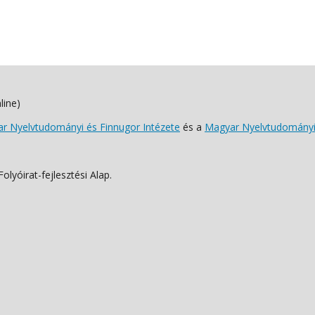
line)
 Nyelvtudományi és Finnugor Intézete
és a
Magyar Nyelvtudományi
lyóirat-fejlesztési Alap.