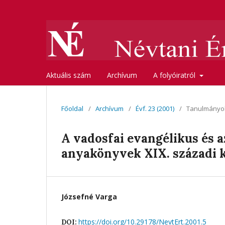
Aktuális szám
Archívum
A folyóiratról
Főoldal
/
Archívum
/
Évf. 23 (2001)
/
Tanulmányok
A vadosfai evangélikus és az
anyakönyvek XIX. századi 
Józsefné Varga
https://doi.org/10.29178/NevtErt.2001.5
DOI: