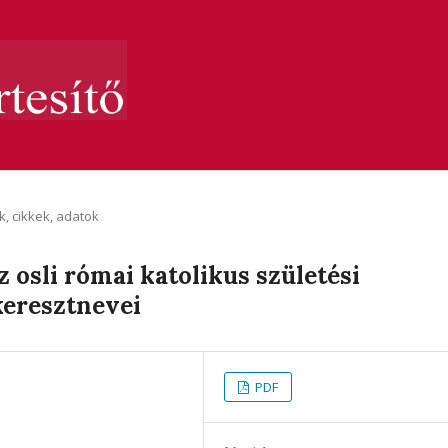
, cikkek, adatok
 osli római katolikus születési
keresztnevei
PDF