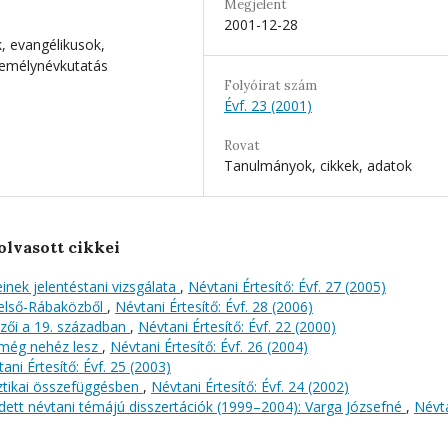
Megjelent
2001-12-28
, evangélikusok,
személynévkutatás
Folyóirat szám
Évf. 23 (2001)
Rovat
Tanulmányok, cikkek, adatok
olvasott cikkei
nek jelentéstani vizsgálata
,
Névtani Értesítő: Évf. 27 (2005)
Felső-Rábaközből
,
Névtani Értesítő: Évf. 28 (2006)
mzői a 19. században
,
Névtani Értesítő: Évf. 22 (2000)
t még nehéz lesz
,
Névtani Értesítő: Évf. 26 (2004)
ani Értesítő: Évf. 25 (2003)
ztikai összefüggésben
,
Névtani Értesítő: Évf. 24 (2002)
dett névtani témájú disszertációk (1999–2004): Varga Józsefné
,
Névt