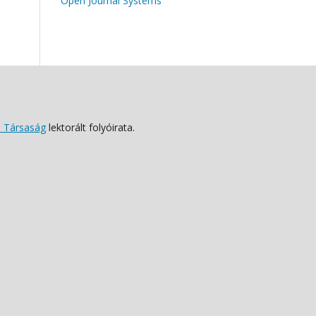
Open Journal Systems
 Társaság
lektorált folyóirata.