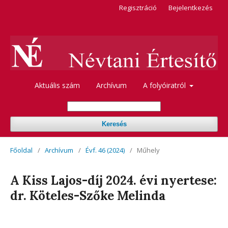
Regisztráció
Bejelentkezés
Aktuális szám
Archívum
A folyóiratról
Keresés
Főoldal
/
Archívum
/
Évf. 46 (2024)
/
Műhely
A Kiss Lajos-díj 2024. évi nyertese:
dr. Köteles-Szőke Melinda