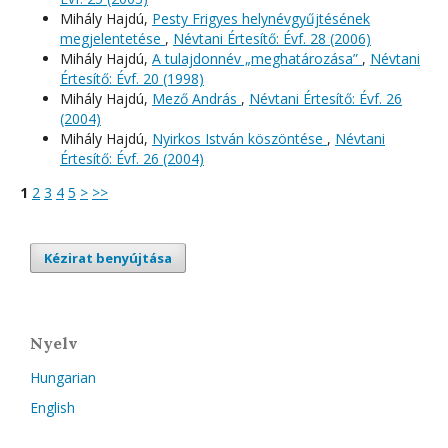
Mihály Hajdú,
Pesty Frigyes helynévgyűjtésének
megjelentetése
,
Névtani Értesítő: Évf. 28 (2006)
Mihály Hajdú,
A tulajdonnév „meghatározása”
,
Névtani
Értesítő: Évf. 20 (1998)
Mihály Hajdú,
Mező András
,
Névtani Értesítő: Évf. 26
(2004)
Mihály Hajdú,
Nyirkos István köszöntése
,
Névtani
Értesítő: Évf. 26 (2004)
1
2
3
4
5
>
>>
Kézirat benyújtása
Nyelv
Hungarian
English