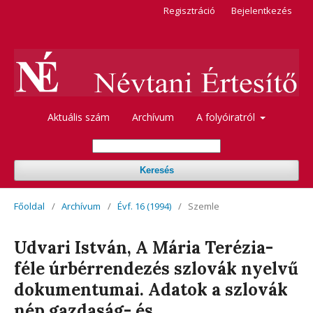
Regisztráció
Bejelentkezés
Aktuális szám
Archívum
A folyóiratról
Keresés
Főoldal
/
Archívum
/
Évf. 16 (1994)
/
Szemle
Udvari István, A Mária Terézia-
féle úrbérrendezés szlovák nyelvű
dokumentumai. Adatok a szlovák
nép gazdaság- és