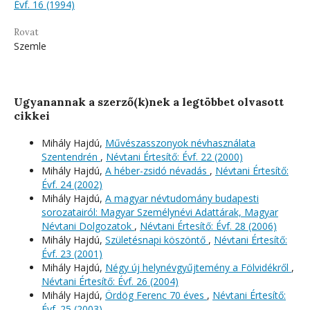
Évf. 16 (1994)
Rovat
Szemle
Ugyanannak a szerző(k)nek a legtöbbet olvasott
cikkei
Mihály Hajdú,
Művészasszonyok névhasználata
Szentendrén
,
Névtani Értesítő: Évf. 22 (2000)
Mihály Hajdú,
A héber-zsidó névadás
,
Névtani Értesítő:
Évf. 24 (2002)
Mihály Hajdú,
A magyar névtudomány budapesti
sorozatairól: Magyar Személynévi Adattárak, Magyar
Névtani Dolgozatok
,
Névtani Értesítő: Évf. 28 (2006)
Mihály Hajdú,
Születésnapi köszöntő
,
Névtani Értesítő:
Évf. 23 (2001)
Mihály Hajdú,
Négy új helynévgyűjtemény a Fölvidékről
,
Névtani Értesítő: Évf. 26 (2004)
Mihály Hajdú,
Ördög Ferenc 70 éves
,
Névtani Értesítő:
Évf. 25 (2003)