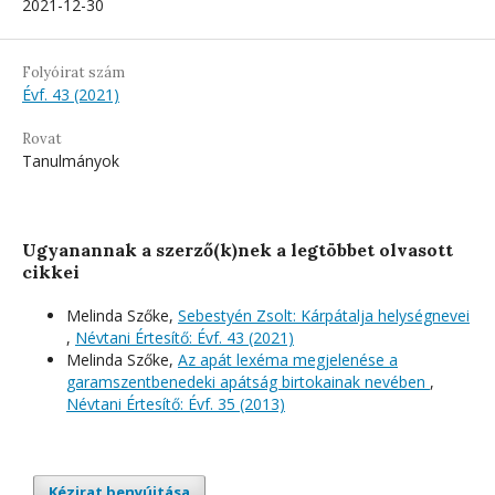
2021-12-30
Folyóirat szám
Évf. 43 (2021)
Rovat
Tanulmányok
Ugyanannak a szerző(k)nek a legtöbbet olvasott
cikkei
Melinda Szőke,
Sebestyén Zsolt: Kárpátalja helységnevei
,
Névtani Értesítő: Évf. 43 (2021)
Melinda Szőke,
Az apát lexéma megjelenése a
garamszentbenedeki apátság birtokainak nevében
,
Névtani Értesítő: Évf. 35 (2013)
Kézirat benyújtása