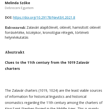
Melinda Szőke
Debreceni Egyetem
https://doi.org/10.29178/NevtErt.2021.8
DOI:
Zalavári alapítólevél, oklevél, hamisított oklevél
Kulcsszavak:
forrásértéke, középkor, kronológiai rétegek, történeti
helynévkutatás
Absztrakt
Clues to the 11th century from the 1019 Zalavár
charters
The Zalavár charters (1019, 1024) are the least viable sources
of information for historical linguistics and historical
onomastics regarding the 11th century among the charters of
King Saint Stephen forged in the Middle Ages. This is mainly