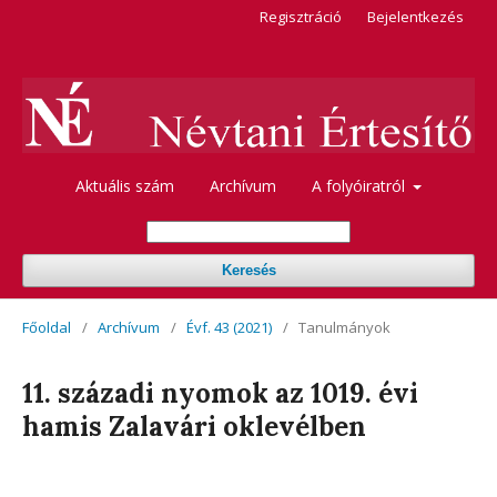
Regisztráció
Bejelentkezés
Aktuális szám
Archívum
A folyóiratról
Keresés
Főoldal
/
Archívum
/
Évf. 43 (2021)
/
Tanulmányok
11. századi nyomok az 1019. évi
hamis Zalavári oklevélben