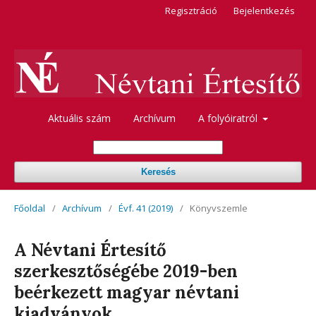
Regisztráció
Bejelentkezés
Aktuális szám
Archívum
A folyóiratról
Keresés
Főoldal
/
Archívum
/
Évf. 41 (2019)
/
Könyvszemle
A Névtani Értesítő
szerkesztőségébe 2019-ben
beérkezett magyar névtani
kiadványok