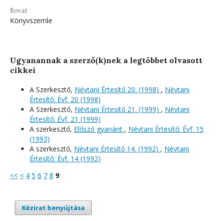
Rovat
Könyvszemle
Ugyanannak a szerző(k)nek a legtöbbet olvasott
cikkei
A Szerkesztő,
Névtani Értesítő 20. (1998)
,
Névtani
Értesítő: Évf. 20 (1998)
A Szerkesztő,
Névtani Értesítő 21. (1999)
,
Névtani
Értesítő: Évf. 21 (1999)
A szerkesztő,
Előszó gyanánt
,
Névtani Értesítő: Évf. 15
(1993)
A szerkesztő,
Névtani Értesítő 14. (1992)
,
Névtani
Értesítő: Évf. 14 (1992)
<<
<
4
5
6
7
8
9
Kézirat benyújtása