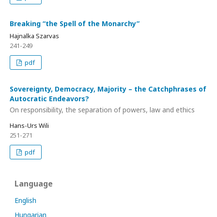
Breaking “the Spell of the Monarchy”
Hajnalka Szarvas
241-249
pdf
Sovereignty, Democracy, Majority – the Catchphrases of
Autocratic Endeavors?
On responsibility, the separation of powers, law and ethics
Hans-Urs Wili
251-271
pdf
Language
English
Hungarian