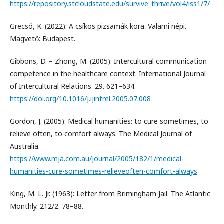
https://repository.stcloudstate.edu/survive_thrive/vol4/iss1/7/
Grecsó, K. (2022): A csíkos pizsamák kora. Valami népi.
Magvető: Budapest.
Gibbons, D. – Zhong, M. (2005): Intercultural communication
competence in the healthcare context. International Journal
of Intercultural Relations. 29. 621–634.
https://doi.org/10.1016/j.ijintrel.2005.07.008
Gordon, J. (2005): Medical humanities: to cure sometimes, to
relieve often, to comfort always. The Medical Journal of
Australia.
https://www.mja.com.au/journal/2005/182/1/medical-
humanities-cure-sometimes-relieveoften-comfort-always
King, M. L. Jr. (1963): Letter from Brimingham Jail. The Atlantic
Monthly. 212/2. 78–88.