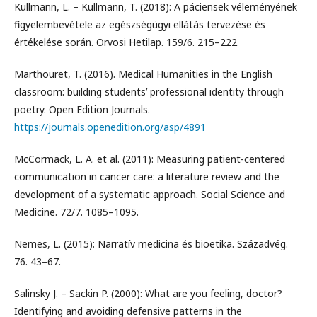
Kullmann, L. – Kullmann, T. (2018): A páciensek véleményének
figyelembevétele az egészségügyi ellátás tervezése és
értékelése során. Orvosi Hetilap. 159/6. 215–222.
Marthouret, T. (2016). Medical Humanities in the English
classroom: building students’ professional identity through
poetry. Open Edition Journals.
https://journals.openedition.org/asp/4891
McCormack, L. A. et al. (2011): Measuring patient-centered
communication in cancer care: a literature review and the
development of a systematic approach. Social Science and
Medicine. 72/7. 1085–1095.
Nemes, L. (2015): Narratív medicina és bioetika. Századvég.
76. 43–67.
Salinsky J. – Sackin P. (2000): What are you feeling, doctor?
Identifying and avoiding defensive patterns in the