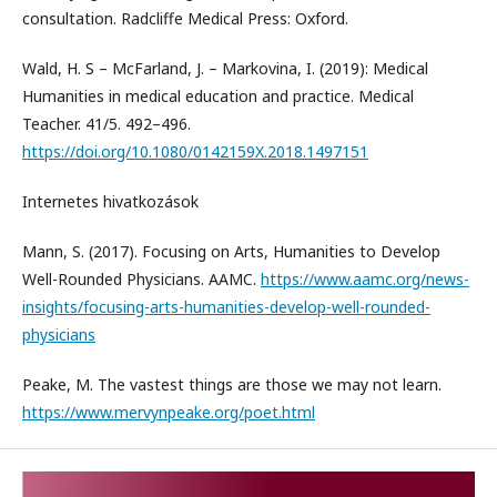
consultation. Radcliffe Medical Press: Oxford.
Wald, H. S – McFarland, J. – Markovina, I. (2019): Medical
Humanities in medical education and practice. Medical
Teacher. 41/5. 492–496.
https://doi.org/10.1080/0142159X.2018.1497151
Internetes hivatkozások
Mann, S. (2017). Focusing on Arts, Humanities to Develop
Well-Rounded Physicians. AAMC.
https://www.aamc.org/news-
insights/focusing-arts-humanities-develop-well-rounded-
physicians
Peake, M. The vastest things are those we may not learn.
https://www.mervynpeake.org/poet.html