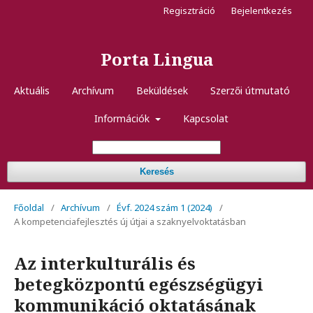
Regisztráció
Bejelentkezés
Porta Lingua
Aktuális
Archívum
Beküldések
Szerzői útmutató
Információk
Kapcsolat
Keresés
Főoldal
/
Archívum
/
Évf. 2024 szám 1 (2024)
/
A kompetenciafejlesztés új útjai a szaknyelvoktatásban
Az interkulturális és
betegközpontú egészségügyi
kommunikáció oktatásának