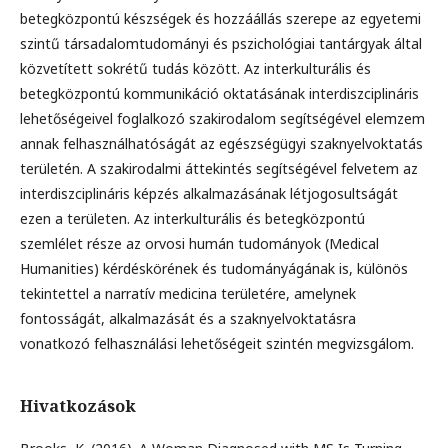
betegközpontú készségek és hozzáállás szerepe az egyetemi
szintű társadalomtudományi és pszichológiai tantárgyak által
közvetített sokrétű tudás között. Az interkulturális és
betegközpontú kommunikáció oktatásának interdiszciplináris
lehetőségeivel foglalkozó szakirodalom segítségével elemzem
annak felhasználhatóságát az egészségügyi szaknyelvoktatás
területén. A szakirodalmi áttekintés segítségével felvetem az
interdiszciplináris képzés alkalmazásának létjogosultságát
ezen a területen. Az interkulturális és betegközpontú
szemlélet része az orvosi humán tudományok (Medical
Humanities) kérdéskörének és tudományágának is, különös
tekintettel a narratív medicina területére, amelynek
fontosságát, alkalmazását és a szaknyelvoktatásra
vonatkozó felhasználási lehetőségeit szintén megvizsgálom.
Hivatkozások