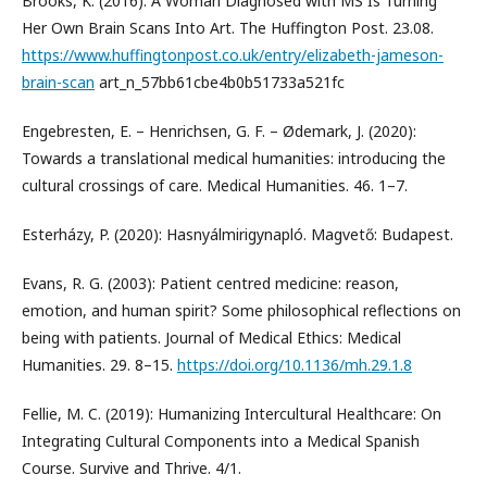
Brooks, K. (2016). A Woman Diagnosed with MS Is Turning
Her Own Brain Scans Into Art. The Huffington Post. 23.08.
https://www.huffingtonpost.co.uk/entry/elizabeth-jameson-
brain-scan
art_n_57bb61cbe4b0b51733a521fc
Engebresten, E. – Henrichsen, G. F. – Ødemark, J. (2020):
Towards a translational medical humanities: introducing the
cultural crossings of care. Medical Humanities. 46. 1–7.
Esterházy, P. (2020): Hasnyálmirigynapló. Magvető: Budapest.
Evans, R. G. (2003): Patient centred medicine: reason,
emotion, and human spirit? Some philosophical reflections on
being with patients. Journal of Medical Ethics: Medical
Humanities. 29. 8–15.
https://doi.org/10.1136/mh.29.1.8
Fellie, M. C. (2019): Humanizing Intercultural Healthcare: On
Integrating Cultural Components into a Medical Spanish
Course. Survive and Thrive. 4/1.