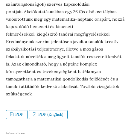
számtulajdonságok) szerves kapcsolódási
pontjait. Akciókutatásunkban egy 26 fős első osztályban
valósítottunk meg egy matematika–néptánc órapárt, hozzá
kapcsolódó bemeneti és kimeneti
felmérésekkel, kiegészítő tanórai megfigyelésekkel.
Eredményeink szerint jelentősen javult a tanulók kreatív
szabályalkotási teljesítménye, illetve a mozgásos
feladatok növelték a megfigyelt tanulók részvételi kedvét
is. Azaz elmondható, hogy a néptánc komplex
környezetként és tevékenységként hatékonyan
támogathatja a matematikai gondolkodás fejlődését és a
tanulói attitűdök kedvező alakulását. További vizsgálatok
szükségesek.
PDF
PDF (English)