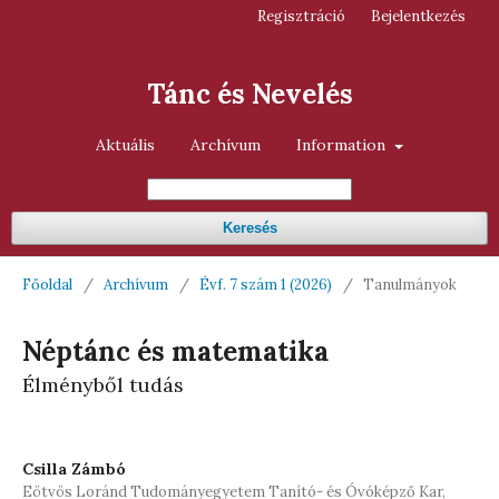
Regisztráció
Bejelentkezés
Tánc és Nevelés
Aktuális
Archívum
Information
Keresés
Főoldal
/
Archívum
/
Évf. 7 szám 1 (2026)
/
Tanulmányok
Néptánc és matematika
Élményből tudás
Csilla Zámbó
Eötvös Loránd Tudományegyetem Tanító- és Óvóképző Kar,