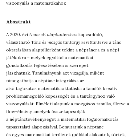
viszonyulás a matematikához
Absztrakt
A 2020. évi
Nemzeti alaptantervhez
kapcsolódó,
választható
Tánc és mozgás tantárgy kerettanterve
a tánc
oktatásában alappillérként tekint a néptáncra és a népi
játékokra – melyek egyúttal a matematikai
gondolkodás fejlesztésében is szerepet
játszhatnak. Tanulmányunk azt vizsgálja, miként
támogathatja a néptánc integrálása az
alsó tagozatos matematikaoktatásba a tanulók kreatív
problémamegoldó képességét és a tantárgyhoz való
viszonyulását. Elméleti alapunk a mozgásos tanulás, illetve a
flow-élmény, amelyek összekapcsolják
a néptánctevékenységet a matematikai fogalomalkotás
tapasztalati alapozásával. Bemutatjuk a néptánc
és egyes matematikai területek (például alakzatok, törtek,