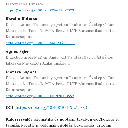
Matematika Tanszék
https://orcid.org/0000-0002-7230-7023
Katalin Kulman
Eötvös Loránd Tudományegyetem Tanító- és Óvóképző Kar
Matematika Tanszék, MTA-Rényi-ELTE Matematikadidaktika
Kutatócsoport
https://orcid.org/0000-0003-2957-0253
Ágnes Fejes
Erzsébetvárosi Magyar-Angol Két Tanítási Nyelvű Általános
Iskola és Művészeti Szakgimnázium
Mónika Bagota
Eötvös Loránd Tudományegyetem Tanító- és Óvóképző Kar
Matematika Tanszék, MTA-Rényi-ELTE Matematikadidaktika
Kutatócsoport
https://orcid.org/0000-0001-9203-3552
https://doi.org/10.46819/TN.7.1.3-20
DOI:
matematika és néptánc, tevékenységközpontú
Kulcsszavak:
tanulás, kreatív problémamegoldás, bevonódás, érzelmi