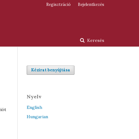
Regisztráció
Bejelentkezés
Keresés
Kézirat benyújtása
Nyelv
English
ciót
Hungarian