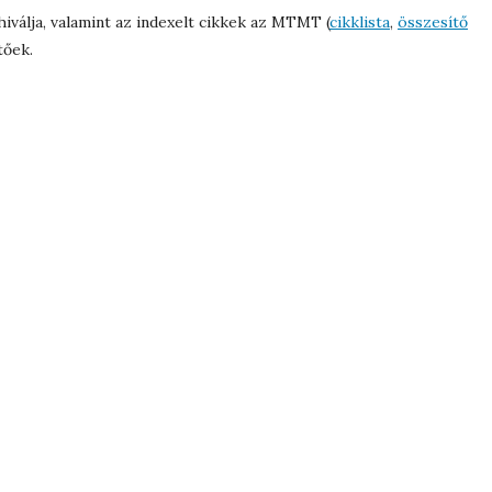
iválja, valamint az indexelt cikkek az MTMT (
cikklista
,
összesítő
tőek.