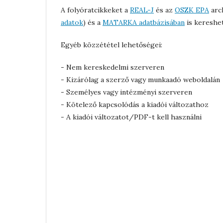
A folyóratcikkeket a
REAL-J
és az
OSZK EPA
arch
adatok
) és a
MATARKA adatbázisában
is kereshe
Egyéb közzététel lehetőségei:
- Nem kereskedelmi szerveren
- Kizárólag a szerző vagy munkaadó weboldalán
- Személyes vagy intézményi szerveren
- Kötelező kapcsolódás a kiadói változathoz
- A kiadói változatot/PDF-t kell használni