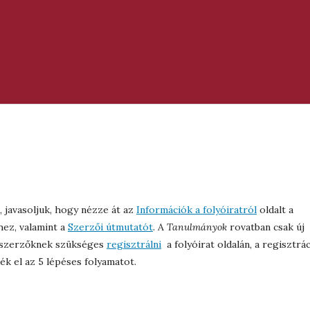
t, javasoljuk, hogy nézze át az
Információk a folyóiratról
oldalt a
hez, valamint a
Szerzői útmutatót
. A
Tanulmányok
rovatban csak új
A szerzőknek szükséges
regisztrálni
a folyóirat oldalán, a regisztrá
ék el az 5 lépéses folyamatot.