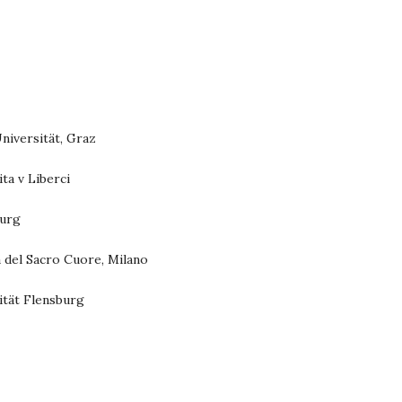
niversität, Graz
ta v Liberci
burg
a del Sacro Cuore, Milano
ität Flensburg