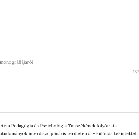
 monográfiájáról
15
tem Pedagógia és Pszichológia Tanszékének folyóirata,
tudományok interdiszciplináris területeiről - különös tekintettel 