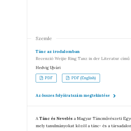
Szemle
Tánc az irodalomban
Recenzió Weijie Ring Tanz in der Literatur című
Hedvig Ujvári
PDF
PDF (English)
Az összes folyóiratszám megtekintése
A
Tánc és Nevelés
a Magyar Táncművészeti Egye
mely
tanulmányokat közöl a tánc- és a társadalom