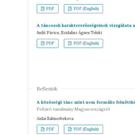
PDF
PDF (English)
A táncosok karaktererősségeinek vizsgálata 
Judit Pávics, Szidalisz Ágnes Teleki
PDF
PDF (English)
Reflexiók
A közösségi tánc mint nem formális felnőttk
Feltáró tanulmány Magyarországról
Aidai Salmorbekova
PDF
PDF (English)