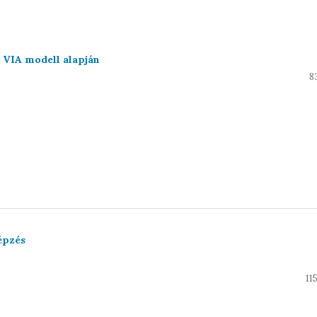
a VIA modell alapján
8
épzés
11