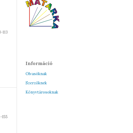
3-113
Információ
Olvasóknak
Szerzőknek
Könyvtárosoknak
5-155