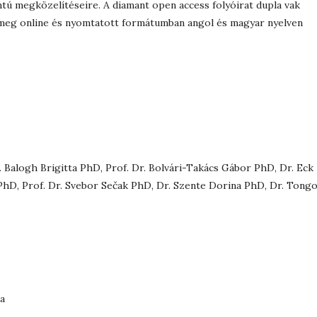
tú megközelítéseire. A diamant open access folyóirat dupla vak
k meg online és nyomtatott formátumban angol és magyar nyelven
 Balogh Brigitta PhD, Prof. Dr. Bolvári-Takács Gábor PhD, Dr. Eck
 PhD, Prof. Dr. Svebor Sečak PhD, Dr. Szente Dorina PhD, Dr. Tongo
ja