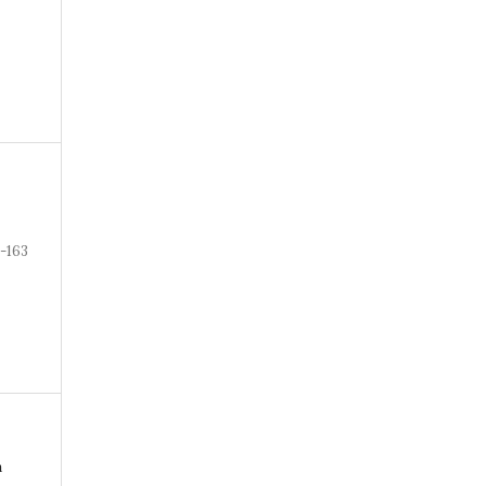
7-163
a