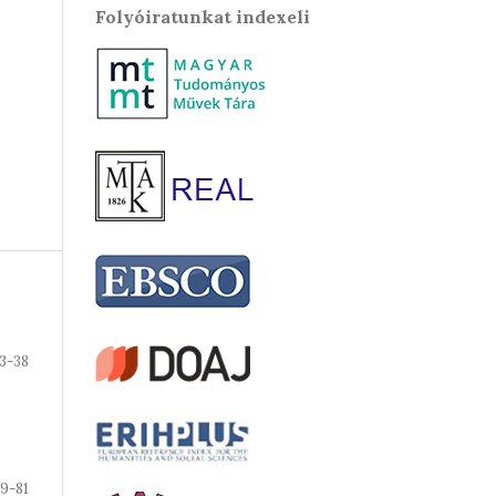
Folyóiratunkat indexeli
3-38
9-81