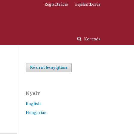
Regisztráció
Bejelentkezés
Keresés
Kézirat benyújtása
Nyelv
English
Hungarian