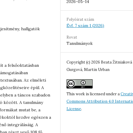
2026-05-14
Folyóirat szám
Évf. 7 szám 1 (2026)
ljesítmény, hallgatók
Rovat
Tanulmányok
Copyright (c) 2026 Beata Žitniaková
ít a felsőoktatásban
Gurgová, Martin Urban
 támogatásában
textusában. Az elméleti
gközelítéseire épül. A
This work is licensed under a
Creati
melyben a táncos szabadon
Commons Attribution 4.0 Internati
ió között. A tanulmány
License
.
formákat mutat be, a
ékoktól kezdve egészen a
nő integrálásáig. A
ban részt vevő 108 fő