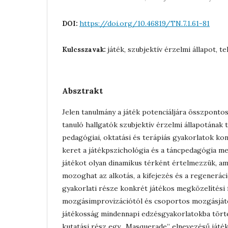
https://doi.org/10.46819/TN.7.1.61-81
DOI:
játék, szubjektív érzelmi állapot, te
Kulcsszavak:
Absztrakt
Jelen tanulmány a játék potenciáljára összpontos
tanuló hallgatók szubjektív érzelmi állapotának
pedagógiai, oktatási és terápiás gyakorlatok kon
keret a játékpszichológia és a táncpedagógia me
játékot olyan dinamikus térként értelmezzük, a
mozoghat az alkotás, a kifejezés és a regenerác
gyakorlati része konkrét játékos megközelítési 
mozgásimprovizációtól és csoportos mozgásját
játékosság mindennapi edzésgyakorlatokba törté
kutatási rész egy „Masquerade” elnevezésű játék