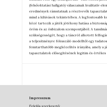
(felsőoktatási hallgató) válaszainak kvalitatív el
eredmények rámutatnak a résztvevők tapasztalat
mind a kihívások tekintetében. A legfontosabb k
közé tartozik a játék jótékony hatása a biztonság
öröm és az önbizalom szempontjából. A tanulmá
szükségességét, hogy a táncról alkotott felfogá
a teljesítményre fókuszáló modelltől egy tudatos
fenntarthatóbb megközelítés irányába, amely a já
tapasztalatok elősegítésének legitim és értékes
Impresszum
Felelős szerkesztő: