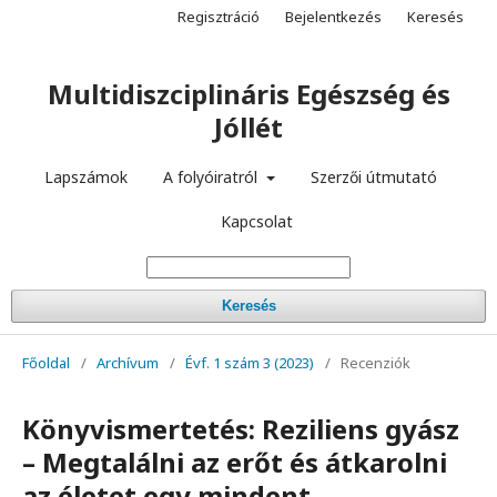
Regisztráció
Bejelentkezés
Keresés
Multidiszciplináris Egészség és
Jóllét
Lapszámok
A folyóiratról
Szerzői útmutató
Kapcsolat
Keresés
Főoldal
/
Archívum
/
Évf. 1 szám 3 (2023)
/
Recenziók
Könyvismertetés: Reziliens gyász
– Megtalálni az erőt és átkarolni
az életet egy mindent