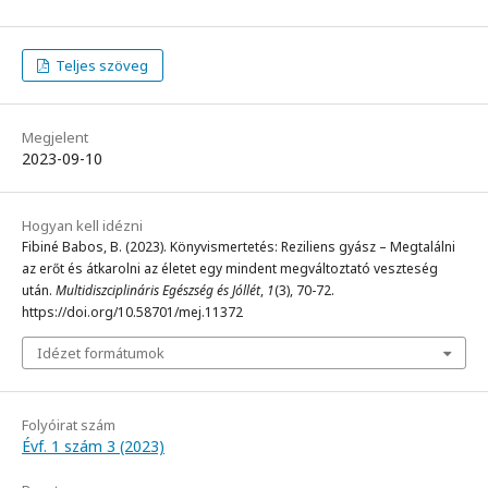
Teljes szöveg
Megjelent
2023-09-10
Hogyan kell idézni
Fibiné Babos, B. (2023). Könyvismertetés: Reziliens gyász – Megtalálni
az erőt és átkarolni az életet egy mindent megváltoztató veszteség
után.
Multidiszciplináris Egészség és Jóllét
,
1
(3), 70-72.
https://doi.org/10.58701/mej.11372
Idézet formátumok
Folyóirat szám
Évf. 1 szám 3 (2023)