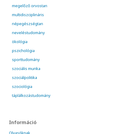
megelőző orvostan
multidiszciplináris
népegészségtan
neveléstudomány
ökológia
pszichológia
sporttudomány
szociális munka
szociálpolitika
szociológia
táplálkozástudomány
Információ
Olvasóknak