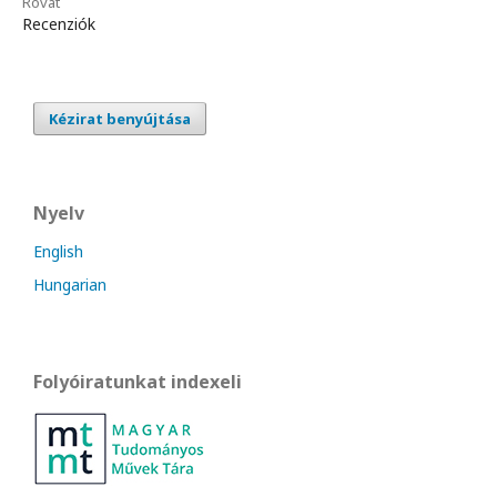
Rovat
Recenziók
Kézirat benyújtása
Nyelv
English
Hungarian
Folyóiratunkat indexeli