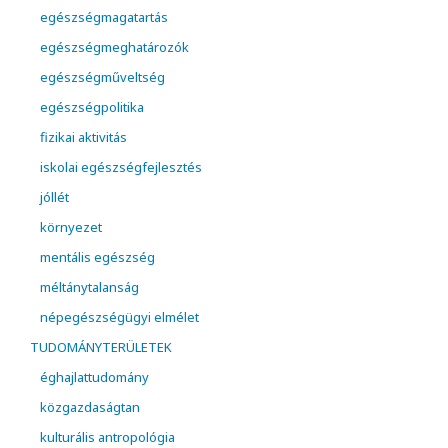
egészségmagatartás
egészségmeghatározók
egészségműveltség
egészségpolitika
fizikai aktivitás
iskolai egészségfejlesztés
jóllét
környezet
mentális egészség
méltánytalanság
népegészségügyi elmélet
TUDOMÁNYTERÜLETEK
éghajlattudomány
közgazdaságtan
kulturális antropológia