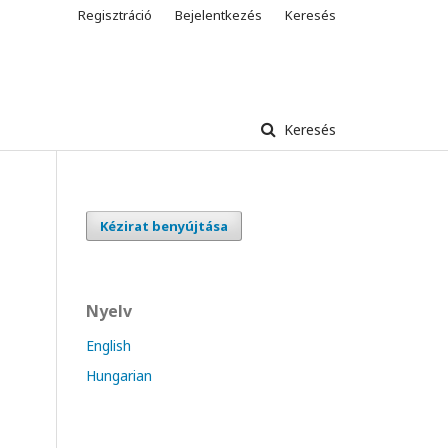
Regisztráció
Bejelentkezés
Keresés
Keresés
Kézirat benyújtása
Nyelv
English
Hungarian