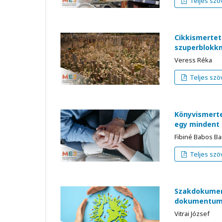
Teljes szö
Cikkismertet
szuperblokkm
Veress Réka
Teljes szö
Könyvismertet
egy mindent
Fibiné Babos Ba
Teljes szö
Szakdokument
dokumentum
Vitrai József