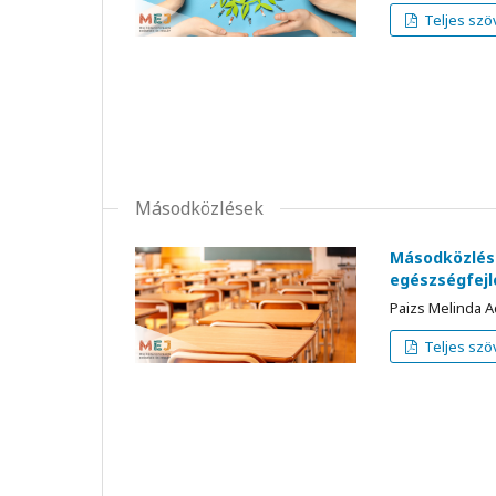
Teljes szö
Másodközlések
Másodközlés:
egészségfejle
Paizs Melinda A
Teljes szö