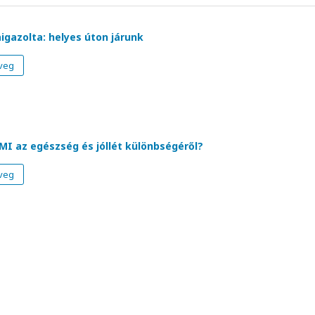
igazolta: helyes úton járunk
veg
MI az egészség és jóllét különbségéről?
veg