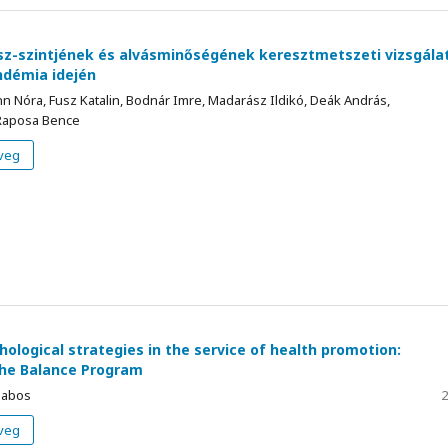
sz-szintjének és alvásminőségének keresztmetszeti vizsgála
démia idején
Nóra, Fusz Katalin, Bodnár Imre, Madarász Ildikó, Deák András,
 Raposa Bence
veg
hological strategies in the service of health promotion:
the Balance Program
Babos
2
veg