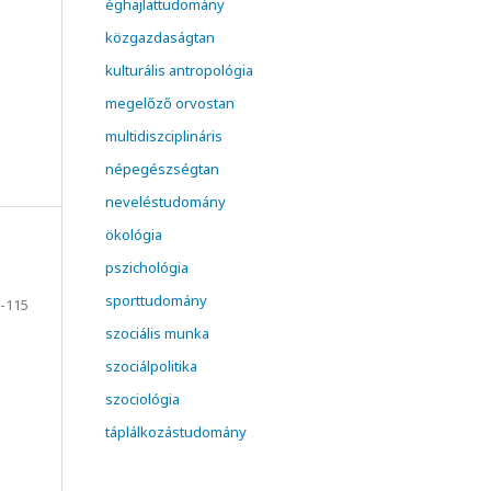
éghajlattudomány
közgazdaságtan
kulturális antropológia
megelőző orvostan
multidiszciplináris
népegészségtan
neveléstudomány
ökológia
pszichológia
sporttudomány
-115
szociális munka
szociálpolitika
szociológia
táplálkozástudomány