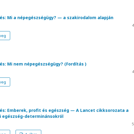
és: Mi a népegészségügy? — a szakirodalom alapján
4
veg
és: Mi nem népegészségügy? (Fordítás )
4
veg
és: Emberek, profit és egészség — A Lancet cikksorozata a
i egészség-determinánsokról
a
5