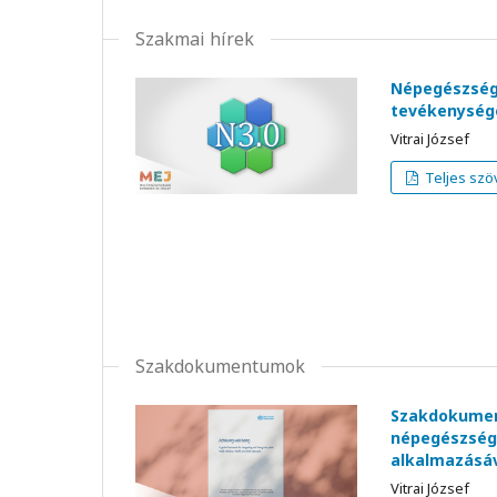
Szakmai hírek
Népegészségü
tevékenység
Vitrai József
Teljes szö
Szakdokumentumok
Szakdokument
népegészségü
alkalmazásá
Vitrai József