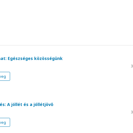
onat: Egészséges közösségünk
3
veg
s: A jóllét és a jóllétjövő
3
veg