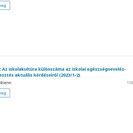
veg
 Az iskolakultúra különszáma az iskolai egészségnevelés-
sztés aktuális kérdéseiről (2023/1-2)
drienn
110
veg