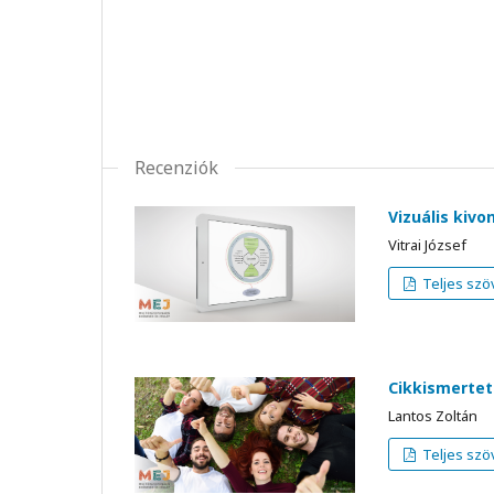
Recenziók
Vizuális kiv
Vitrai József
Teljes szö
Cikkismerteté
Lantos Zoltán
Teljes szö