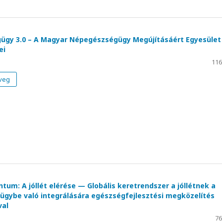
gy 3.0 – A Magyar Népegészségügy Megújításáért Egyesület
ei
116
veg
um: A jóllét elérése — Globális keretrendszer a jóllétnek a
gybe való integrálására egészségfejlesztési megközelítés
val
76