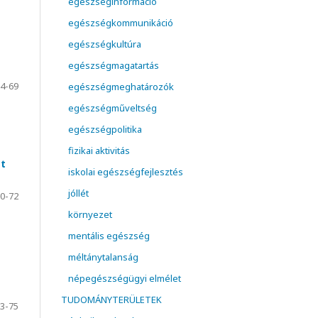
egészséginformáció
egészségkommunikáció
egészségkultúra
egészségmagatartás
4-69
egészségmeghatározók
egészségműveltség
egészségpolitika
fizikai aktivitás
et
iskolai egészségfejlesztés
jóllét
0-72
környezet
mentális egészség
méltánytalanság
népegészségügyi elmélet
TUDOMÁNYTERÜLETEK
3-75