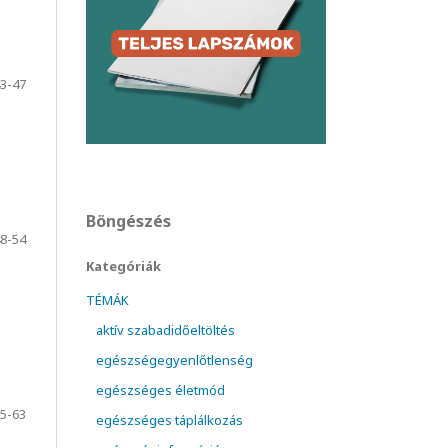
3-47
Böngészés
8-54
Kategóriák
TÉMÁK
aktív szabadidőeltöltés
egészségegyenlőtlenség
egészséges életmód
5-63
egészséges táplálkozás