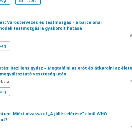
veg
1. ábra
és: Várostervezés és testmozgás - a barcelonai
odell testmozgásra gyakorolt hatása
6
veg
és: Reziliens gyász – Megtalálni az erőt és átkarolni az élet
 megváltoztató veszteség után
rbara
7
veg
um: Miért olvassa el „A jóllét elérése” című WHO
ot?
7