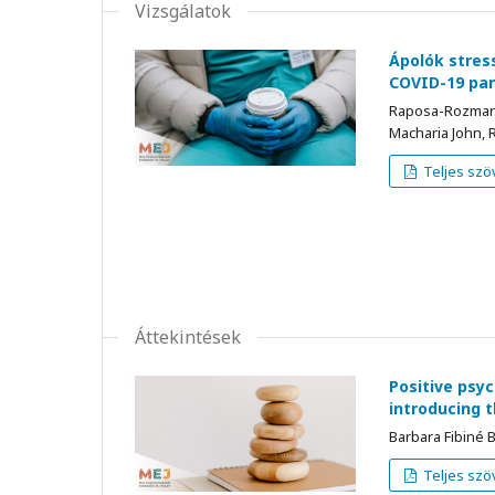
Vizsgálatok
Ápolók stres
COVID-19 pan
Raposa-Rozmann 
Macharia John,
Teljes szö
Áttekintések
Positive psyc
introducing 
Barbara Fibiné 
Teljes szö