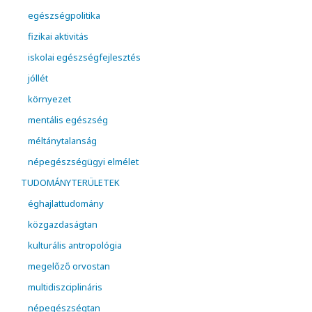
egészségpolitika
fizikai aktivitás
iskolai egészségfejlesztés
jóllét
környezet
mentális egészség
méltánytalanság
népegészségügyi elmélet
TUDOMÁNYTERÜLETEK
éghajlattudomány
közgazdaságtan
kulturális antropológia
megelőző orvostan
multidiszciplináris
népegészségtan