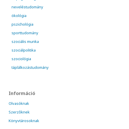
neveléstudomány
ökológia
pszichológia
sporttudomány
szociális munka
szociálpolitika
szociológia
táplálkozástudomány
Információ
Olvasóknak
Szerzőknek
Könyvtárosoknak