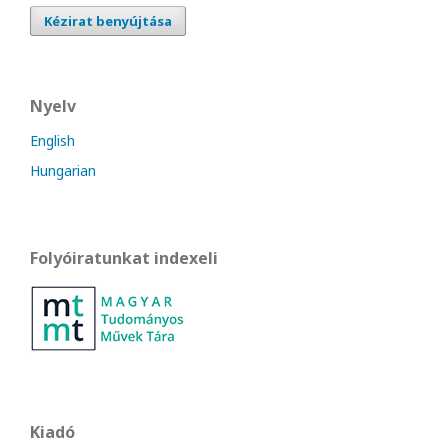
Kézirat benyújtása
Nyelv
English
Hungarian
Folyóiratunkat indexeli
Kiadó