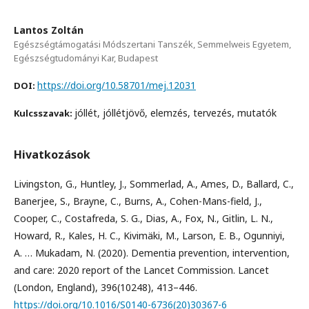
Lantos Zoltán
Egészségtámogatási Módszertani Tanszék, Semmelweis Egyetem,
Egészségtudományi Kar, Budapest
https://doi.org/10.58701/mej.12031
DOI:
jóllét, jóllétjövő, elemzés, tervezés, mutatók
Kulcsszavak:
Hivatkozások
Livingston, G., Huntley, J., Sommerlad, A., Ames, D., Ballard, C.,
Banerjee, S., Brayne, C., Burns, A., Cohen-Mans-field, J.,
Cooper, C., Costafreda, S. G., Dias, A., Fox, N., Gitlin, L. N.,
Howard, R., Kales, H. C., Kivimäki, M., Larson, E. B., Ogunniyi,
A. … Mukadam, N. (2020). Dementia prevention, intervention,
and care: 2020 report of the Lancet Commission. Lancet
(London, England), 396(10248), 413–446.
https://doi.org/10.1016/S0140-6736(20)30367-6