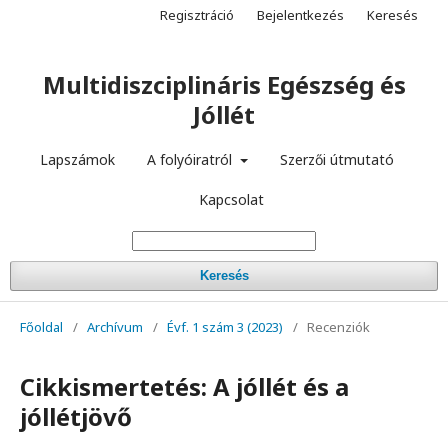
Regisztráció
Bejelentkezés
Keresés
Multidiszciplináris Egészség és
Jóllét
Lapszámok
A folyóiratról
Szerzői útmutató
Kapcsolat
Keresés
Főoldal
/
Archívum
/
Évf. 1 szám 3 (2023)
/
Recenziók
Cikkismertetés: A jóllét és a
jóllétjövő