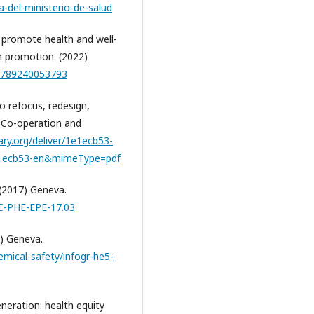
a-del-ministerio-de-salud
 promote health and well-
th promotion. (2022)
/9789240053793
to refocus, redesign,
c Co-operation and
ary.org/deliver/1e1ecb53-
e1ecb53-en&mimeType=pdf
(2017) Geneva.
WC-PHE-EPE-17.03
9) Geneva.
emical-safety/infogr-he5-
neration: health equity