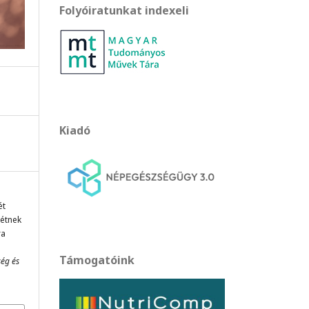
Folyóiratunkat indexeli
Kiadó
ét
létnek
ra
Támogatóink
ség és