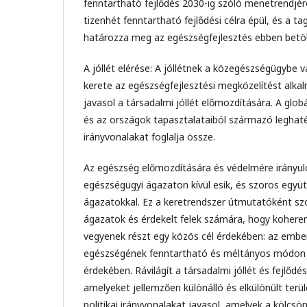
fenntartható fejlődés 2030-ig szóló menetrendjér
tizenhét fenntartható fejlődési célra épül, és a t
határozza meg az egészségfejlesztés ebben betöl
A jóllét elérése: A jóllétnek a közegészségügybe v
kerete az egészségfejlesztési megközelítést alkal
javasol a társadalmi jóllét előmozdítására. A glo
és az országok tapasztalataiból származó leghaté
irányvonalakat foglalja össze.
Az egészség előmozdítására és védelmére irányu
egészségügyi ágazaton kívül esik, és szoros egy
ágazatokkal. Ez a keretrendszer útmutatóként sz
ágazatok és érdekelt felek számára, hogy koher
vegyenek részt egy közös cél érdekében: az embe
egészségének fenntartható és méltányos módon 
érdekében. Rávilágít a társadalmi jóllét és fejlőd
amelyeket jellemzően különálló és elkülönült terül
politikai irányvonalakat javasol, amelyek a kölcs