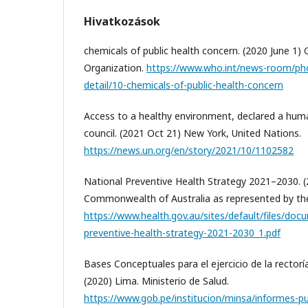
Hivatkozások
chemicals of public health concern. (2020 June 1)
Organization.
https://www.who.int/news-room/pho
detail/10-chemicals-of-public-health-concern
Access to a healthy environment, declared a huma
council. (2021 Oct 21) New York, United Nations.
https://news.un.org/en/story/2021/10/1102582
National Preventive Health Strategy 2021–2030. (
Commonwealth of Australia as represented by th
https://www.health.gov.au/sites/default/files/do
preventive-health-strategy-2021-2030_1.pdf
Bases Conceptuales para el ejercicio de la rectoría
(2020) Lima. Ministerio de Salud.
https://www.gob.pe/institucion/minsa/informes-p