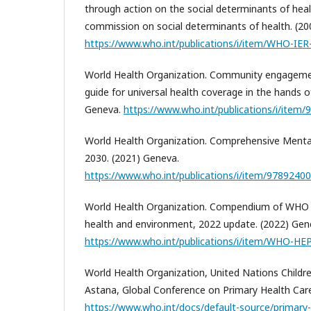
through action on the social determinants of healt
commission on social determinants of health. (20
https://www.who.int/publications/i/item/WHO-IE
World Health Organization. Community engageme
guide for universal health coverage in the hands o
Geneva.
https://www.who.int/publications/i/item
World Health Organization. Comprehensive Mental
2030. (2021) Geneva.
https://www.who.int/publications/i/item/9789240
World Health Organization. Compendium of WHO 
health and environment, 2022 update. (2022) Ge
https://www.who.int/publications/i/item/WHO-H
World Health Organization, United Nations Childre
Astana, Global Conference on Primary Health Care
https://www.who.int/docs/default-source/primary-