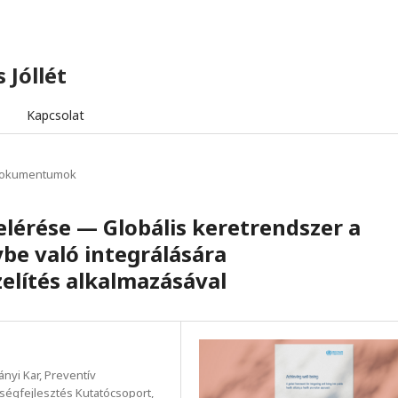
 Jóllét
Kapcsolat
dokumentumok
lérése — Globális keretrendszer a
be való integrálására
elítés alkalmazásával
yi Kar, Preventív
égfejlesztés Kutatócsoport,