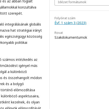
e és az abban foglalt
Idézet formátumok
agállamokkal konzultálva
tött szerepét.
Folyóirat szám
Évf. 1 szám 3 (2023)
aló integrálásának globális
mazva hat stratégiai irányt
Rovat
bális egészségügyi közösség
Szakdokumentumok
konyabb politikai
ló számos intézkedés az
üttműködést igényel más
olgál a különböző
ens és összehangolt módon
rek és a bolygó
történő előmozdítása
és különböző aspektusaira,
etként kezelnek, és olyan
önös előnyök előmozdítását