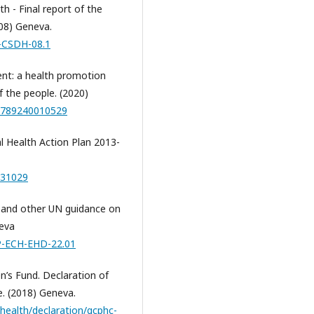
h - Final report of the
08) Geneva.
R-CSDH-08.1
nt: a health promotion
f the people. (2020)
/9789240010529
 Health Action Plan 2013-
031029
and other UN guidance on
neva
EP-ECH-EHD-22.01
n’s Fund. Declaration of
. (2018) Geneva.
health/declaration/gcphc-