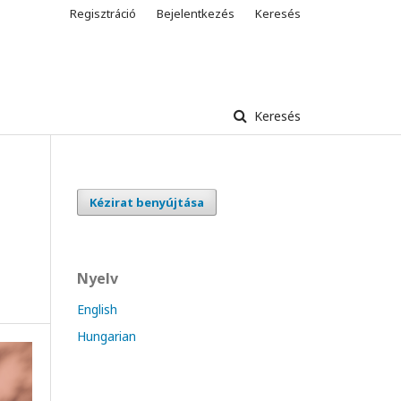
Regisztráció
Bejelentkezés
Keresés
Keresés
Kézirat benyújtása
Nyelv
English
Hungarian