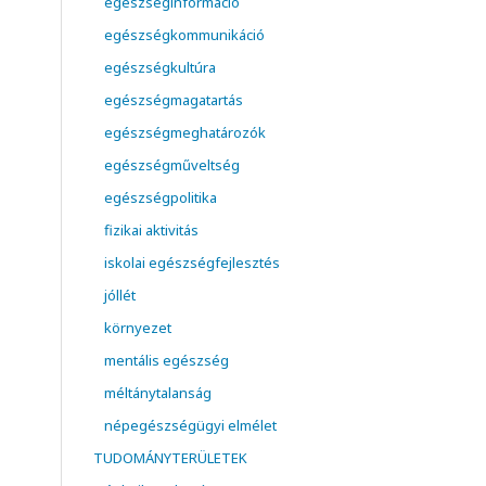
egészséginformáció
egészségkommunikáció
egészségkultúra
egészségmagatartás
egészségmeghatározók
egészségműveltség
egészségpolitika
fizikai aktivitás
iskolai egészségfejlesztés
jóllét
környezet
mentális egészség
méltánytalanság
népegészségügyi elmélet
TUDOMÁNYTERÜLETEK