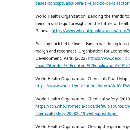
bases-conceptuales-para-el-ejercicio-de-la-rectori
World Health Organization. Bending the trends to
being: a strategic foresight on the future of heal
Geneva.
https://www.who.int/publications/i/item
Building back better lives: Using a well-being lens 
realign and reconnect. Organisation for Economi
Development, Paris. (2022)
https://www.oecd-ilibr
en.pdf?itemId=%2Fcontent%2Fpublication%2F1
World Health Organization. Chemicals Road Map. 
https://www.who.int/publications/i/item/WHO-F
World Health Organization. Chemical safety. (201
https://cdn.who.int/media/docs/default-source/ch
chemical-safety-20082019-web-spreads.pdf
World Health Organization. Closing the gap in a ge