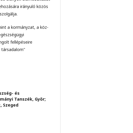
rehozására irányuló közös
szolgálja.
int a kormányzat, a köz-
egészségügyi
golt fellépéseire
z társadalom"
szség- és
mányi Tanszék, Győr;
, Szeged