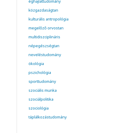
éghajlattudomány
közgazdaságtan
kulturális antropológia
megelőző orvostan
multidiszciplináris
népegészségtan
neveléstudomány
ökológia
pszichológia
sporttudomány
szociális munka
szociálpolitika
szociológia
táplálkozástudomány