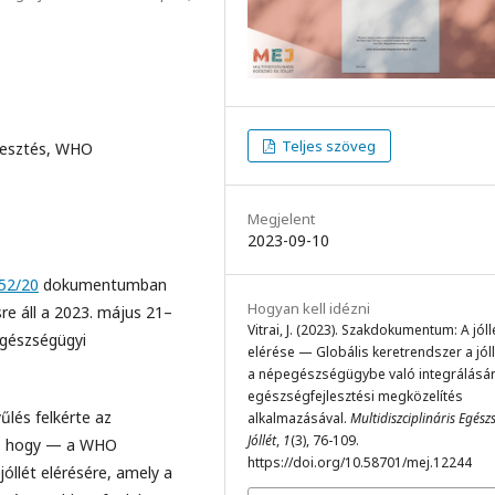
Teljes szöveg
jlesztés, WHO
Megjelent
2023-09-10
52/20
dokumentumban
Hogyan kell idézni
sre áll a 2023. május 21–
Vitrai, J. (2023). Szakdokumentum: A jóll
Egészségügyi
elérése — Globális keretrendszer a jól
a népegészségügybe való integrálásá
egészségfejlesztési megközelítés
lés felkérte az
alkalmazásával.
Multidiszciplináris Egész
Jóllét
,
1
(3), 76-109.
t, hogy — a WHO
https://doi.org/10.58701/mej.12244
óllét elérésére, amely a