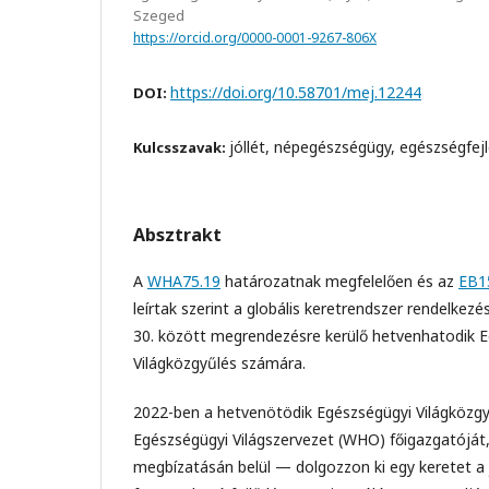
Szeged
https://orcid.org/0000-0001-9267-806X
https://doi.org/10.58701/mej.12244
DOI:
jóllét, népegészségügy, egészségfe
Kulcsszavak:
Absztrakt
A
WHA75.19
határozatnak megfelelően és az
EB1
leírtak szerint a globális keretrendszer rendelkezé
30. között megrendezésre kerülő hetvenhatodik 
Világközgyűlés számára.
2022-ben a hetvenötödik Egészségügyi Világközgyű
Egészségügyi Világszervezet (WHO) főigazgatójá
megbízatásán belül — dolgozzon ki egy keretet a j