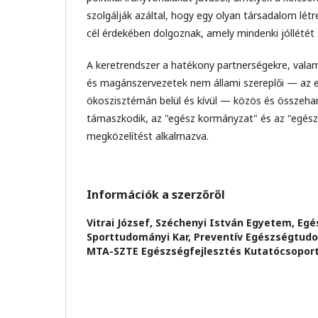
szolgálják azáltal, hogy egy olyan társadalom lét
cél érdekében dolgoznak, amely mindenki jóllétét 
A keretrendszer a hatékony partnerségekre, valam
és magánszervezetek nem állami szereplői — az 
ökoszisztémán belül és kívül — közös és összehan
támaszkodik, az "egész kormányzat" és az "egés
megközelítést alkalmazva.
Információk a szerzőről
Vitrai József,
Széchenyi István Egyetem, Egé
Sporttudományi Kar, Preventív Egészségtudo
MTA-SZTE Egészségfejlesztés Kutatócsoport