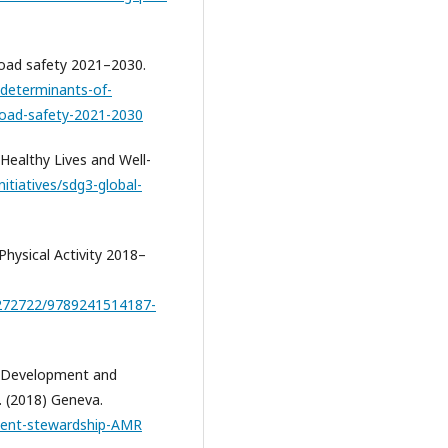
road safety 2021–2030.
-determinants-of-
-road-safety-2021-2030
 Healthy Lives and Well-
nitiatives/sdg3-global-
Physical Activity 2018–
5/272722/9789241514187-
r Development and
. (2018) Geneva.
ment-stewardship-AMR