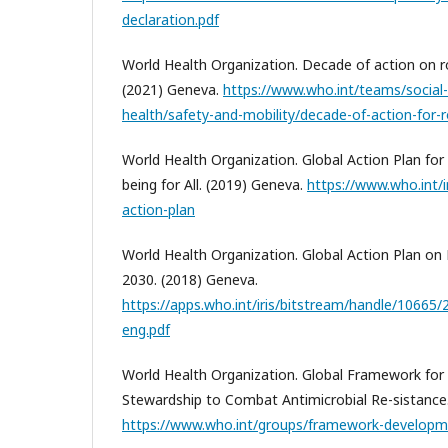
declaration.pdf
World Health Organization. Decade of action on 
(2021) Geneva.
https://www.who.int/teams/social
health/safety-and-mobility/decade-of-action-for
World Health Organization. Global Action Plan for
being for All. (2019) Geneva.
https://www.who.int/i
action-plan
World Health Organization. Global Action Plan on 
2030. (2018) Geneva.
https://apps.who.int/iris/bitstream/handle/1066
eng.pdf
World Health Organization. Global Framework fo
Stewardship to Combat Antimicrobial Re-sistance
https://www.who.int/groups/framework-develop