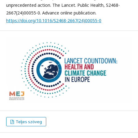
unprecedented action. The Lancet. Public Health, S2468-
2667(24)00055-0. Advance online publication.
https://doi.org/10.1016/S2468-2667(24)00055-0
Teljes szöveg