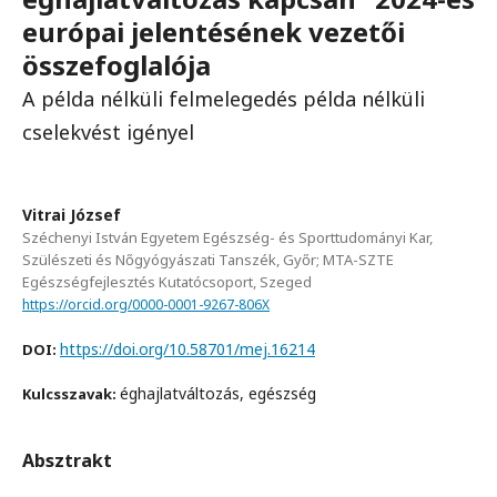
európai jelentésének vezetői
összefoglalója
A példa nélküli felmelegedés példa nélküli
cselekvést igényel
Vitrai József
Széchenyi István Egyetem Egészség- és Sporttudományi Kar,
Szülészeti és Nőgyógyászati Tanszék, Győr; MTA-SZTE
Egészségfejlesztés Kutatócsoport, Szeged
https://orcid.org/0000-0001-9267-806X
https://doi.org/10.58701/mej.16214
DOI:
éghajlatváltozás, egészség
Kulcsszavak:
Absztrakt