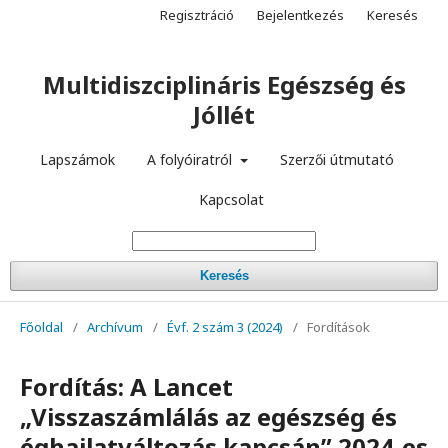
Regisztráció
Bejelentkezés
Keresés
Multidiszciplináris Egészség és
Jóllét
Lapszámok
A folyóiratról
Szerzői útmutató
Kapcsolat
Keresés
Főoldal
/
Archívum
/
Évf. 2 szám 3 (2024)
/
Fordítások
Fordítás: A Lancet
„Visszaszámlálás az egészség és
éghajlatváltozás kapcsán” 2024-es