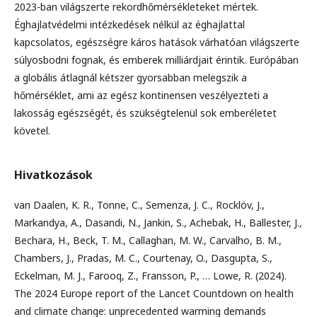
2023-ban világszerte rekordhőmérsékleteket mértek.
Éghajlatvédelmi intézkedések nélkül az éghajlattal
kapcsolatos, egészségre káros hatások várhatóan világszerte
súlyosbodni fognak, és emberek milliárdjait érintik. Európában
a globális átlagnál kétszer gyorsabban melegszik a
hőmérséklet, ami az egész kontinensen veszélyezteti a
lakosság egészségét, és szükségtelenül sok emberéletet
követel.
Hivatkozások
van Daalen, K. R., Tonne, C., Semenza, J. C., Rocklöv, J.,
Markandya, A., Dasandi, N., Jankin, S., Achebak, H., Ballester, J.,
Bechara, H., Beck, T. M., Callaghan, M. W., Carvalho, B. M.,
Chambers, J., Pradas, M. C., Courtenay, O., Dasgupta, S.,
Eckelman, M. J., Farooq, Z., Fransson, P., … Lowe, R. (2024).
The 2024 Europe report of the Lancet Countdown on health
and climate change: unprecedented warming demands