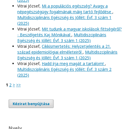
(2025)
Vitrai József,
Mi a populációs egészség? Avagy a
népegészségügy fogalmának máig tartó fejlődése
,
Multidiszciplináris Egészség és Jóllét: Évf. 3 szám 1
(2025)
Vitrai József,
Mit tudunk a magyar iskolások fittségéről?
- Beszélgetés Kaj Mónikával
,
Multidiszciplináris
Egészség és Jóllét: Évf. 3 szám 1 (2025)
Vitrai József,
Cikkismertetés: Helyzetjelentés a 21.
század epidemiológiai elméleteiről
,
Multidiszciplináris
Egészség és Jóllét: Évf. 3 szám 1 (2025)
Vitrai József,
Hadd írja meg magát a tartalom!
,
Multidiszciplináris Egészség és Jóllét: Évf. 3 szám 2
(2025)
1
2
>
>>
Kézirat benyújtása
Nyelv