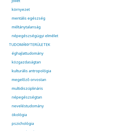
jóllét
környezet
mentális egészség
méltánytalanság
népegészségügyi elmélet
TUDOMÁNYTERÜLETEK
éghajlattudomány
közgazdaságtan
kulturális antropológia
megelőző orvostan
multidiszciplináris
népegészségtan
neveléstudomány
ökológia
pszichológia