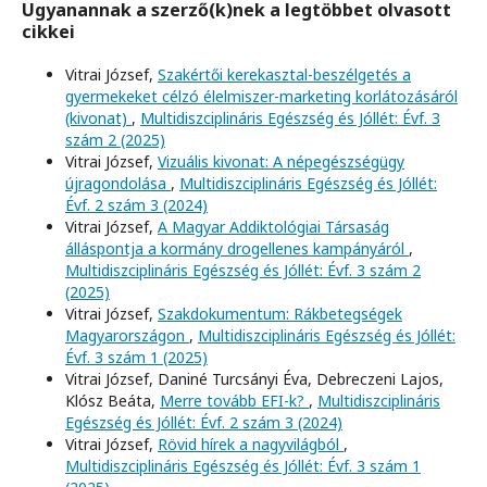
Ugyanannak a szerző(k)nek a legtöbbet olvasott
cikkei
Vitrai József,
Szakértői kerekasztal-beszélgetés a
gyermekeket célzó élelmiszer-marketing korlátozásáról
(kivonat)
,
Multidiszciplináris Egészség és Jóllét: Évf. 3
szám 2 (2025)
Vitrai József,
Vizuális kivonat: A népegészségügy
újragondolása
,
Multidiszciplináris Egészség és Jóllét:
Évf. 2 szám 3 (2024)
Vitrai József,
A Magyar Addiktológiai Társaság
álláspontja a kormány drogellenes kampányáról
,
Multidiszciplináris Egészség és Jóllét: Évf. 3 szám 2
(2025)
Vitrai József,
Szakdokumentum: Rákbetegségek
Magyarországon
,
Multidiszciplináris Egészség és Jóllét:
Évf. 3 szám 1 (2025)
Vitrai József, Daniné Turcsányi Éva, Debreczeni Lajos,
Klósz Beáta,
Merre tovább EFI-k?
,
Multidiszciplináris
Egészség és Jóllét: Évf. 2 szám 3 (2024)
Vitrai József,
Rövid hírek a nagyvilágból
,
Multidiszciplináris Egészség és Jóllét: Évf. 3 szám 1