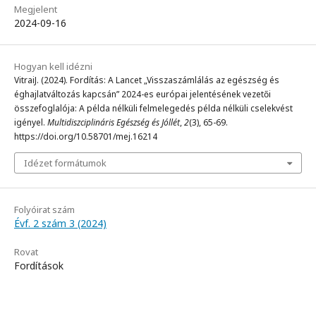
Megjelent
2024-09-16
Hogyan kell idézni
VitraiJ. (2024). Fordítás: A Lancet „Visszaszámlálás az egészség és
éghajlatváltozás kapcsán” 2024-es európai jelentésének vezetői
összefoglalója: A példa nélküli felmelegedés példa nélküli cselekvést
igényel.
Multidiszciplináris Egészség és Jóllét
,
2
(3), 65-69.
https://doi.org/10.58701/mej.16214
Idézet formátumok
Folyóirat szám
Évf. 2 szám 3 (2024)
Rovat
Fordítások