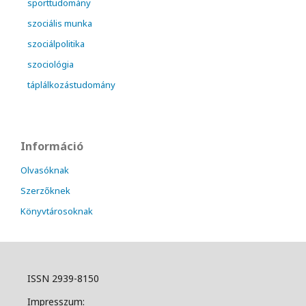
sporttudomány
szociális munka
szociálpolitika
szociológia
táplálkozástudomány
Információ
Olvasóknak
Szerzőknek
Könyvtárosoknak
ISSN 2939-8150
Impresszum: