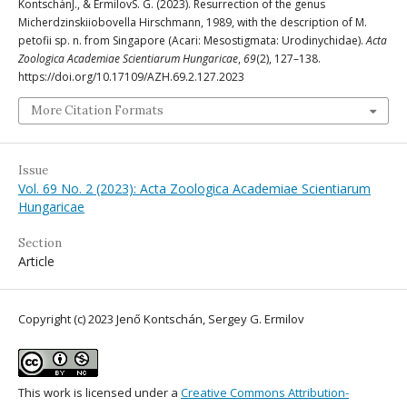
KontschánJ., & ErmilovS. G. (2023). Resurrection of the genus
Micherdzinskiiobovella Hirschmann, 1989, with the description of M.
petofii sp. n. from Singapore (Acari: Mesostigmata: Urodinychidae).
Acta
Zoologica Academiae Scientiarum Hungaricae
,
69
(2), 127–138.
https://doi.org/10.17109/AZH.69.2.127.2023
More Citation Formats
Issue
Vol. 69 No. 2 (2023): Acta Zoologica Academiae Scientiarum
Hungaricae
Section
Article
Copyright (c) 2023 Jenő Kontschán, Sergey G. Ermilov
This work is licensed under a
Creative Commons Attribution-