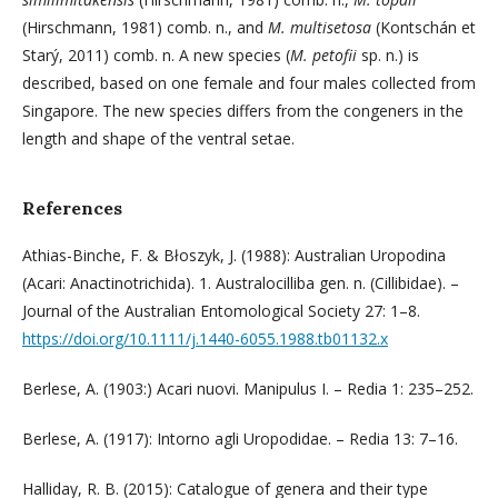
(Hirschmann, 1981) comb. n., and
M. multisetosa
(Kontschán et
Starý, 2011) comb. n. A new species (
M. petofii
sp. n.) is
described, based on one female and four males collected from
Singapore. The new species differs from the congeners in the
length and shape of the ventral setae.
References
Athias-Binche, F. & Błoszyk, J. (1988): Australian Uropodina
(Acari: Anactinotrichida). 1. Australocilliba gen. n. (Cillibidae). –
Journal of the Australian Entomological Society 27: 1–8.
https://doi.org/10.1111/j.1440-6055.1988.tb01132.x
Berlese, A. (1903:) Acari nuovi. Manipulus I. – Redia 1: 235–252.
Berlese, A. (1917): Intorno agli Uropodidae. – Redia 13: 7–16.
Halliday, R. B. (2015): Catalogue of genera and their type