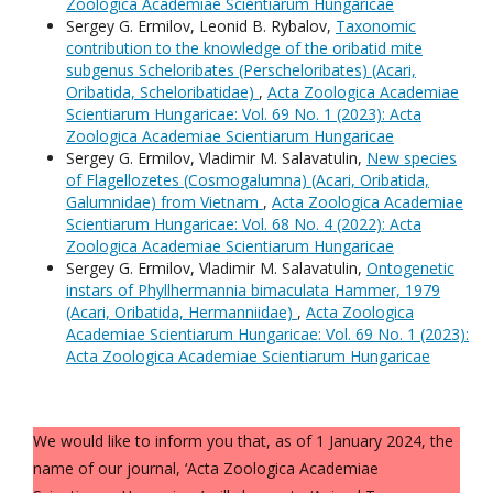
Zoologica Academiae Scientiarum Hungaricae
Sergey G. Ermilov, Leonid B. Rybalov,
Taxonomic
contribution to the knowl­edge of the oribatid mite
subgenus Scheloribates (Perscheloribates) (Acari,
Oribatida, Scheloribatidae)
,
Acta Zoologica Academiae
Scientiarum Hungaricae: Vol. 69 No. 1 (2023): Acta
Zoologica Academiae Scientiarum Hungaricae
Sergey G. Ermilov, Vladimir M. Salavatulin,
New species
of Flagellozetes (Cosmogalumna) (Acari, Oribatida,
Galumnidae) from Vietnam
,
Acta Zoologica Academiae
Scientiarum Hungaricae: Vol. 68 No. 4 (2022): Acta
Zoologica Academiae Scientiarum Hungaricae
Sergey G. Ermilov, Vladimir M. Salavatulin,
Ontogenetic
instars of Phyllhermannia bimaculata Hammer, 1979
(Acari, Oribatida, Hermanniidae)
,
Acta Zoologica
Academiae Scientiarum Hungaricae: Vol. 69 No. 1 (2023):
Acta Zoologica Academiae Scientiarum Hungaricae
We would like to inform you that, as of 1 January 2024, the
name of our journal, ‘Acta Zoologica Academiae