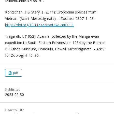
Milbenkunde 37: 88–91.
Kontschán, J. & Starý, J. (2011): Uropodina species from
Vietnam (Acari: Mesostigmata). – Zootaxa 2807: 1–28.
https://doi.org/10.11646/zootaxa.2807.1.1
Trägårdh, I. (1952): Acarina, collected by the Mangarevan
expedition to South Eastern Polynesia in 1934 by the Bernice
P. Bishop Museum, Honolulu, Hawaii. Mesostigmata. – Arkiv
för Zoologi 4: 45–90.
pdf
Published
2023-06-30
How to Cite