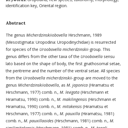
identification key, Oriental region.
Abstract
The genus
Micherdzinskiiobovella
Hirschmann, 1989
(Mesostigmata: Uropodina: Uropodi­nychidae) is resurrected
for species of the
Uroobovella micherdzinskii
-group. This
genus differs from the other taxa of the
Uroobovella
sensu
lato based on the shape of body, the first gnathosomal setae,
the peritreme and the number of the ventral setae. All species
from the
Uroobovella micherdzinskii
-group are moved to the
genus
Micherdzinskiiobovella
, as
M. japonica
(Hiramatsu et
Hirschmann, 1977) comb. n.,
M. levigata
(Hirschmann et
Hiramatsu, 1990) comb. n.,
M. ma­kilingensis
(Hirschmann et
Hiramatsu, 1990) comb. n.,
M. mitakensis
(Hiramatsu et
Hirschmann, 1977) comb. n.,
M. pauxilla
(Hiramatsu, 1981)
comb. n.,
M. pauxillaoides
(Hirschmann, 1981) comb. n.,
M.
similimitakensis
(Hirschmann, 1981) comb. n.,
M. topali