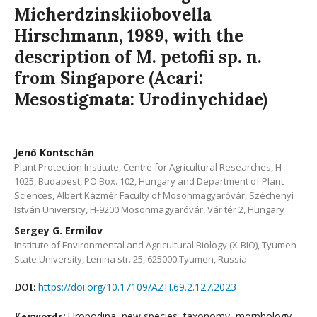
Micherdzinskiiobovella
Hirschmann, 1989, with the
description of M. petofii sp. n.
from Singapore (Acari:
Mesostigmata: Urodinychidae)
Jenő Kontschán
Plant Protection Institute, Centre for Agricultural Researches, H-
1025, Budapest, PO Box. 102, Hungary and Department of Plant
Sciences, Albert Kázmér Faculty of Mosonmagyaróvár, Széchenyi
István University, H-9200 Mosonmagyaróvár, Vár tér 2, Hungary
Sergey G. Ermilov
Institute of Environmental and Agricultural Biology (X-BIO), Tyumen
State University, Lenina str. 25, 625000 Tyumen, Russia
https://doi.org/10.17109/AZH.69.2.127.2023
DOI:
Uropodina, new species, taxonomy, morphology,
Keywords: