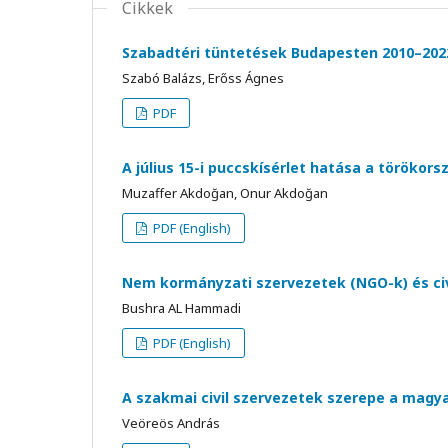
Cikkek
Szabadtéri tüntetések Budapesten 2010–202
Szabó Balázs, Erőss Ágnes
PDF
A július 15-i puccskísérlet hatása a törökor
Muzaffer Akdoğan, Onur Akdoğan
PDF (English)
Nem kormányzati szervezetek (NGO-k) és c
Bushra AL Hammadi
PDF (English)
A szakmai civil szervezetek szerepe a ma
Veöreös András