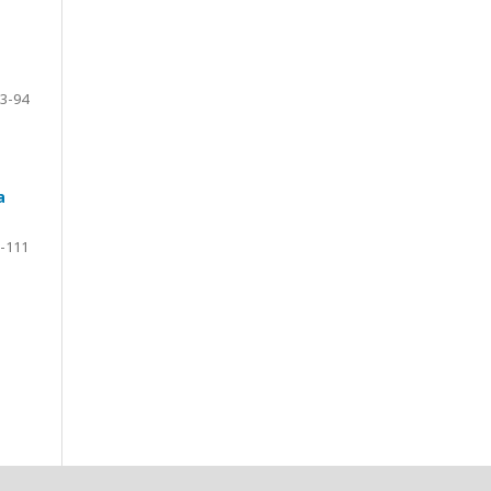
3-94
a
-111