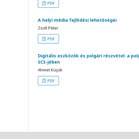
PDF
A helyi média fejlődési lehetőségei
Zsolt Péter
PDF
Digitális eszközök és polgári részvétel: a po
SCS-jében
Ahmet Küçük
PDF