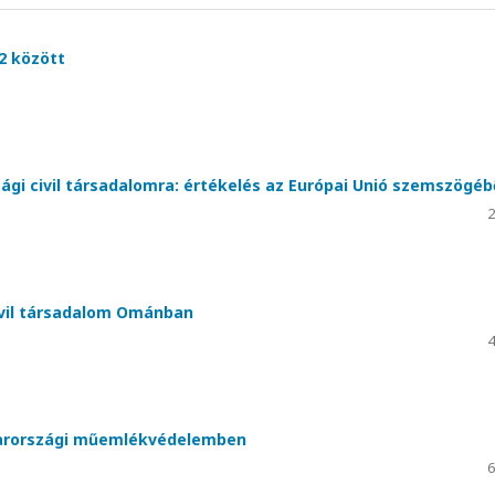
2 között
szági civil társadalomra: értékelés az Európai Unió szemszögéb
2
ivil társadalom Ománban
4
gyarországi műemlékvédelemben
6