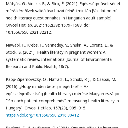
Mátyás, G., Vincze, F., & Bíró, É. (2021). Egészségműveltséget
mérő kérdőívek validálása hazai felnőttmintán [Validation of
health literacy questionnaires in Hungarian adult sample].
Orvosi Hetilap. 2021; 162(39): 1579–1588. doi:
10.1556/650.2021.32212.
Nawabi, F., Krebs, F., Vennedey, V., Shukri, A., Lorenz, L., &
Stock, S. (2021). Health literacy in pregnant women: A
systematic review. International Journal of Environmental
Research and Public Health, 18(7).
Papp-Zipernovszky, O., Náfrádi, L., Schulz, P. J., & Csabai, M.
(2016). „Hogy minden beteg megértse!” – Az
egészségműveltség (health literacy) mérése Magyarországon
[“So each patient comprehends”: measuring health literacy in
Hungary]. Orvosi Hetilap, 157(23), 905–915.
https://doi.org/10.1556/650.2016.30412
Renkert, S., & Nutbeam, D. (2001). Opportunities to improve