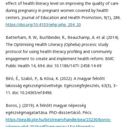
effect of health literacy level on improving the quality of care
during pregnancy in pregnant women covered by health
centers. Journal of Education and Health Promotion, 9(1), 286.
https://doi.org/10.4103/jehp.jehp_204_20
Batterham, R. W., Buchbinder, R., Beauchamp, A. et al. (2014).
The Optimising Health Literacy (Ophelia) process: study
protocol for using health literacy profiling and community
engagement to create and implement health reform. BMC
Public Health 14, 694. doi: 10.1186/1471-2458-14-69
Bíró, É., Szabó, P., & Kósa, K. (2022). A magyar felnőtt
lakosság egészségműveltsége. Egészségfejlesztés, 63(3), 3–
11. doi: 10.24365/ef.8496.
Boros, J. (2019). A felnőtt magyar népesség
egészségmagatartása. PhD-disszertáció. Pécs.
https://pea.lib.pte.hu/bitstream/handle/pea/23230/boros-
julianna-phd-2019.pdf?sequence=1&isAllowed=y