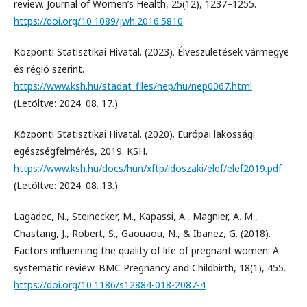
review. Journal of Women’s Health, 25(12), 1237–1255.
https://doi.org/10.1089/jwh.2016.5810
Központi Statisztikai Hivatal. (2023). Élveszületések vármegye
és régió szerint.
https://www.ksh.hu/stadat_files/nep/hu/nep0067.html
(Letöltve: 2024. 08. 17.)
Központi Statisztikai Hivatal. (2020). Európai lakossági
egészségfelmérés, 2019. KSH.
https://www.ksh.hu/docs/hun/xftp/idoszaki/elef/elef2019.pdf
(Letöltve: 2024. 08. 13.)
Lagadec, N., Steinecker, M., Kapassi, A., Magnier, A. M.,
Chastang, J., Robert, S., Gaouaou, N., & Ibanez, G. (2018).
Factors influencing the quality of life of pregnant women: A
systematic review. BMC Pregnancy and Childbirth, 18(1), 455.
https://doi.org/10.1186/s12884-018-2087-4