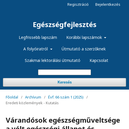
Regisztráció
Bejelentkezés
Egészségfejlesztés
Legfrissebb lapszám
Korábbi lapszámok
A folyóiratról
Útmutató a szerzőknek
Szakmai lektorálási útmutató
Kapcsolat
Keresés
Főoldal
/
Archívum
/
Évf. 66 szám 1 (2025)
/
Eredeti közlemények - Kutatás
Várandósok egészségműveltsége
a vélt egészségi állapot és