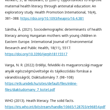
maternal health literacy through antenatal education: An
exploratory study. Health Promotion International, 16(4),
381–388.
https://doi.org/10.1093/heapro/16.4.381
Sántha, Á. (2021). Sociodemographic determinants of health
literacy among Hungarian mothers with young children in
Eastern Europe. International Journal of Environmental
Research and Public Health, 18(11), 5517.
https://doi.org/10.3390/ijerph18115517
Varga, N. R. (2022) Erdélyi, felvidéki és magyarországi magyar
anyák egészségműveltsége és tájékozódási forrásai a
várandósságról, Diáktudomány 7. (98–108)
https://etk.unideb.hu/sites/default/files/inline-
files/diaktudomany_7_kotet.pdf
WHO (2013). Heath literacy. The solid facts.
https://iris.who.int/bitstream/handle/10665/128703/e96854.pdf