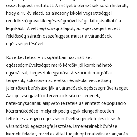
összefüggést mutatott. A mélyebb elemzések során kiderült,
hogy a 18 év alatti, és alacsony iskolai végzettséggel
rendelkező gravidák egészségműveltsége kifogásolható a
leginkább. A vélt egészségi állapot, az egészségért érzett
felelősség szintén összefüggést mutat a várandósok
egészségértésével.
Következtetés: A vizsgálatban használt két
egészségműveltséget mérő kérdőív jól kombinálható
egymással, kiegészítik egymást. A szociodemográfiai
tényezők, különösen az életkor és iskolai végzettség
jelentősen befolyásolják a várandósok egészségműveltségét.
Az egészségjavító intervenciók sikerességének,
hatékonyságának alapvető feltétele az érintett célpopuláció
közreműködése, melynek pedig egyik elengedhetetlen
feltétele az egyén egészségműveltségének fejlesztése. A
várandósok egészségfejlesztése, ismereteinek bővítése
kiemelt feladat, mivel ez által tudjuk optimalizálni az anyai és