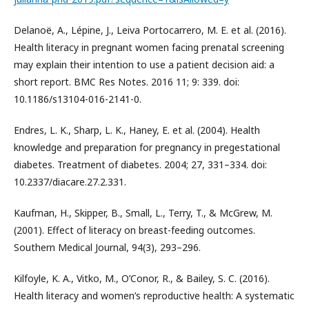
Delanoë, A., Lépine, J., Leiva Portocarrero, M. E. et al. (2016).
Health literacy in pregnant women facing prenatal screening
may explain their intention to use a patient decision aid: a
short report. BMC Res Notes. 2016 11; 9: 339. doi:
10.1186/s13104-016-2141-0.
Endres, L. K., Sharp, L. K., Haney, E. et al. (2004). Health
knowledge and preparation for pregnancy in pregestational
diabetes. Treatment of diabetes. 2004; 27, 331–334. doi:
10.2337/diacare.27.2.331.
Kaufman, H., Skipper, B., Small, L., Terry, T., & McGrew, M.
(2001). Effect of literacy on breast-feeding outcomes.
Southern Medical Journal, 94(3), 293–296.
Kilfoyle, K. A., Vitko, M., O’Conor, R., & Bailey, S. C. (2016).
Health literacy and women’s reproductive health: A systematic