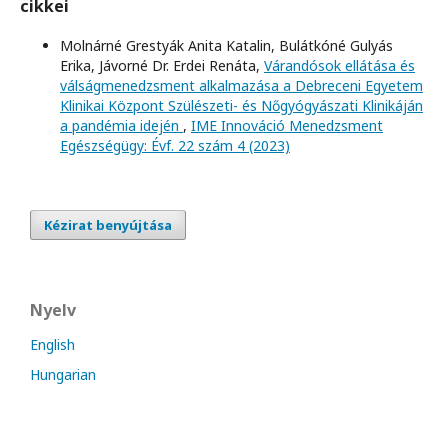
cikkei
Molnárné Grestyák Anita Katalin, Bulátkóné Gulyás
Erika, Jávorné Dr. Erdei Renáta,
Várandósok ellátása és
válságmenedzsment alkalmazása a Debreceni Egyetem
Klinikai Központ Szülészeti- és Nőgyógyászati Klinikáján
a pandémia idején
,
IME Innováció Menedzsment
Egészségügy: Évf. 22 szám 4 (2023)
Kézirat benyújtása
Nyelv
English
Hungarian