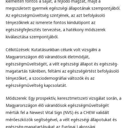
kiemelten fontos a saját, a fejlődő magzat, majd a
megszületett gyermek egészségi állapotának szempontjából.
Az egészségműveltség szintjének, az azt befolyásoló
tényezőknek az ismerete fontos kiindulópont az
egészségfejlesztés tervezése, a hatékony módszerek
kiválasztása szempontjából.
Célkitűzések: Kutatásunkban célunk volt vizsgálni a
Magyarországon élő várandósok életmódját,
egészségműveltségét, a vélt egészségi állapot és egészség-
magatartás tükrében, feltárni az egészségértést befolyásoló
tényezőket, a szociodemográfiai változók és az
egészségműveltség kapcsolatát.
Módszerek: Egy prospektív, keresztmetszeti vizsgálat során, a
Magyarországon élő várandósok egészségműveltségét
mértük fel a Newest Vital Sign (NVS) és a CHEW validált
mérőeszközök segítségével, a vélt egészségi állapotukat és
egészség-magatartásukat az Európai Lakossági