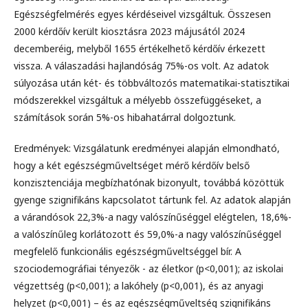
Egészségfelmérés egyes kérdéseivel vizsgáltuk. Összesen
2000 kérdőív került kiosztásra 2023 májusától 2024
decemberéig, melyből 1655 értékelhető kérdőív érkezett
vissza. A válaszadási hajlandóság 75%-os volt. Az adatok
súlyozása után két- és többváltozós matematikai-statisztikai
módszerekkel vizsgáltuk a mélyebb összefüggéseket, a
számítások során 5%-os hibahatárral dolgoztunk.
Eredmények: Vizsgálatunk eredményei alapján elmondható,
hogy a két egészségműveltséget mérő kérdőív belső
konzisztenciája megbízhatónak bizonyult, továbbá közöttük
gyenge szignifikáns kapcsolatot tártunk fel. Az adatok alapján
a várandósok 22,3%-a nagy valószínűséggel elégtelen, 18,6%-
a valószínűleg korlátozott és 59,0%-a nagy valószínűséggel
megfelelő funkcionális egészségműveltséggel bír. A
szociodemográfiai tényezők - az életkor (p<0,001); az iskolai
végzettség (p<0,001); a lakóhely (p<0,001), és az anyagi
helyzet (p<0,001) – és az egészségműveltség szignifikáns