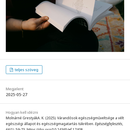
teljes szöveg
Megjelent
2025-05-27
Hogyan kell idézni
Molnárné GrestyákA. K. (2025). Várandósok egészségműveltsége a vélt
egészségi állapot és egészségmagatartás tükrében.
Egészségfejlesztés
,
66
(1), 59-73. https://doi.org/10.24365/ef.17408