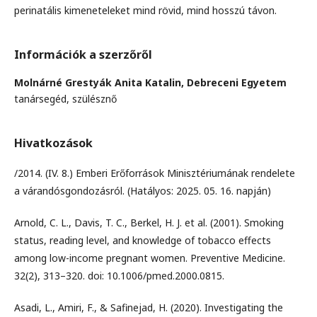
perinatális kimeneteleket mind rövid, mind hosszú távon.
Információk a szerzőről
Molnárné Grestyák Anita Katalin,
Debreceni Egyetem
tanársegéd, szülésznő
Hivatkozások
/2014. (IV. 8.) Emberi Erőforrások Minisztériumának rendelete
a várandósgondozásról. (Hatályos: 2025. 05. 16. napján)
Arnold, C. L., Davis, T. C., Berkel, H. J. et al. (2001). Smoking
status, reading level, and knowledge of tobacco effects
among low-income pregnant women. Preventive Medicine.
32(2), 313–320. doi: 10.1006/pmed.2000.0815.
Asadi, L., Amiri, F., & Safinejad, H. (2020). Investigating the