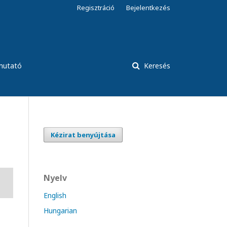
Regisztráció
Bejelentkezés
tmutató
Keresés
Kézirat benyújtása
Nyelv
English
Hungarian