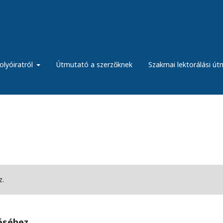
olyóiratról
Útmutató a szerzőknek
Szakmai lektorálási ú
z.
téséhez