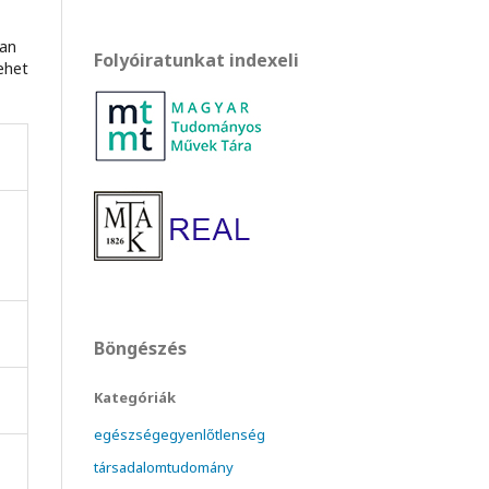
ban
Folyóiratunkat indexeli
ehet
Böngészés
Kategóriák
egészségegyenlőtlenség
társadalomtudomány