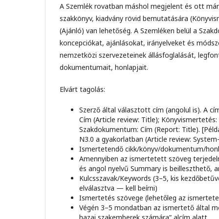
A Szemlék rovatban máshol megjelent és ott már s
szakkönyv, kiadvány rövid bemutatására (Könyvism
(Ajánló) van lehetőség. A Szemléken belül a Szak
koncepciókat, ajánlásokat, irányelveket és móds
nemzetközi szervezeteinek állásfoglalását, legfo
dokumentumait, honlapjait.
Elvárt tagolás:
Szerző által választott cím (angolul is). A 
Cím (Article review: Title); Könyvismertetés
Szakdokumentum: Cím (Report: Title). [Péld
N3.0 a gyakorlatban (Article review: System
Ismertetendő cikk/könyv/dokumentum/honlap
Amennyiben az ismertetett szöveg terjede
és angol nyelvű Summary is beilleszthető, 
Kulcsszavak/Keywords (3–5, kis kezdőbetűve
elválasztva — kell beírni)
Ismertetés szövege (lehetőleg az ismertet
Végén 3–5 mondatban az ismertető által m
hazai szakemberek számára” alcím alatt