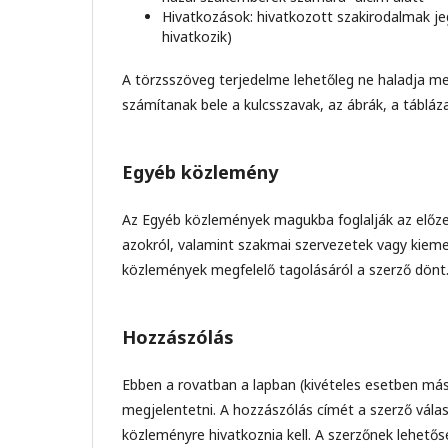
Hivatkozások: hivatkozott szakirodalmak je
hivatkozik)
A törzsszöveg terjedelme lehetőleg ne haladja 
számítanak bele a kulcsszavak, az ábrák, a tábláz
Egyéb közlemény
Az Egyéb közlemények magukba foglalják az előze
azokról, valamint szakmai szervezetek vagy kiem
közlemények megfelelő tagolásáról a szerző dönt.
Hozzászólás
Ebben a rovatban a lapban (kivételes esetben má
megjelentetni. A hozzászólás címét a szerző vála
közleményre hivatkoznia kell. A szerzőnek lehető