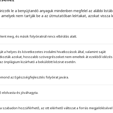
őrizzék le a benyújtandó anyaguk mindenben megfelel az alábbi listá
 amelyek nem tartják be a az útmutatóban leírtakat, azokat vissza l
t meg, és másik folyóiratnál nincs elbírálás alatt.
 a helyes és következetes irodalmi hivatkozások által, valamint saját
vatkozták azokat, hosszabb szövegrészeket nem emeltek át ezekből idézés
az önplágium kizárható a beküldött kézirat esetén.
mond az Egészségfejlesztés folyóirat javára.
ő elolvasta és jóváhagyta.
a szabadon hozzáférhető, az ott elérhető változat a forrás megjelölésével