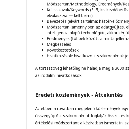
Módszertan/Methodology, Eredmények/Resul
Kulcsszavak/Keywords (3–5, kis kezdőbetűve
elválasztva — kell beírni)
Bevezetés (elvárt tartalma: háttér/előzmén
Módszertan (amennyiben az adatgyűjtés, el
intelligencia alapú technológiát, akkor kérjü
Eredmények (többek között a minta jellemz
Megbeszélés
Következtetések
Hivatkozások: hivatkozott szakirodalmak j
A törzsszöveg lehetőleg ne haladja meg a 3000 sz
az irodalmi hivatkozások.
Eredeti közlemények - Áttekintés
Az ebben a rovatban megjelenő közlemények egy 
összegyűjtött
szakirodalmat foglalják össze, és kr
értékelési módszertant a kéziratban ismertetni s