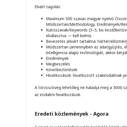
Elvárt tagolás:
Maximum 500 szavas magyar nyelvű Összef
Módszertan/Methodology, Eredmények/Resul
Kulcsszavak/Keywords (3–5, kis kezdőbetűve
elválasztva — kell beírni)
Bevezetés (elvárt tartalma: háttér/előzmén
Módszertan (amennyiben az adatgyűjtés, el
intelligencia alapú technológiát, akkor kérjük
Eredmények
Megbeszélés
Következtetések
Hivatkozások: hivatkozott szakirodalmak j
A törzsszöveg lehetőleg ne haladja meg a 3000 sz
az irodalmi hivatkozások.
Eredeti közlemények - Agora