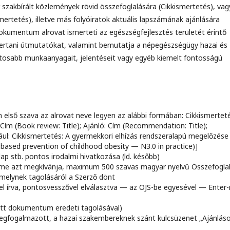
zakbírált közlemények rövid összefoglalására (Cikkismertetés), vag
ertetés), illetve más folyóiratok aktuális lapszámának ajánlására
dokumentum alrovat ismerteti az egészségfejlesztés területét érintő
zertani útmutatókat, valamint bemutatja a népegészségügy hazai és
ntosabb munkaanyagait, jelentéseit vagy egyéb kiemelt fontosságú
cím első szava az alrovat neve legyen az alábbi formában: Cikkismertet
: Cím (Book review: Title); Ajánló: Cím (Recommendation: Title);
ául: Cikkismertetés: A gyermekkori elhízás rendszeralapú megelőzés
-based prevention of childhood obesity — N3.0 in practice)]
 stb. pontos irodalmi hivatkozása (ld. később)
lme azt megkívánja, maximum 500 szavas magyar nyelvű Összefogla
amelynek tagolásáról a Szerző dönt
l írva, pontosvesszővel elválasztva — az OJS-be egyesével — Enter-
ett dokumentum eredeti tagolásával)
egfogalmazott, a hazai szakembereknek szánt kulcsüzenet „Ajánlás