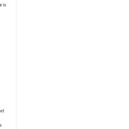
e is
het
e