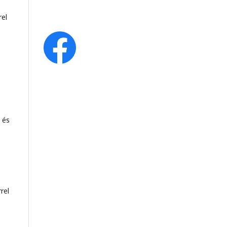
rel
 és
rel