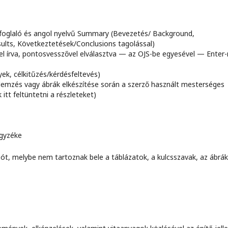
oglaló és angol nyelvű Summary (Bevezetés/ Background,
ts, Következtetések/Conclusions tagolással)
l írva, pontosvesszővel elválasztva — az OJS-be egyesével — Enter-
yek, célkitűzés/kérdésfeltevés)
emzés vagy ábrák elkészítése során a szerző használt mesterséges
 itt feltüntetni a részleteket)
egyzéke
ót, melybe nem tartoznak bele a táblázatok, a kulcsszavak, az ábrák