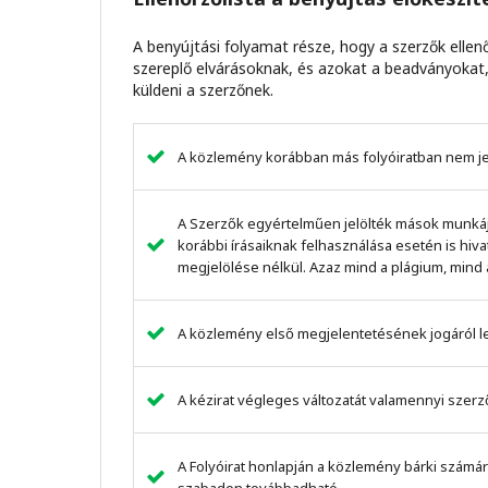
A benyújtási folyamat része, hogy a szerzők ellen
szereplő elvárásoknak, és azokat a beadványokat,
küldeni a szerzőnek.
A közlemény korábban más folyóiratban nem jelen
A Szerzők egyértelműen jelölték mások munkáját
korábbi írásaiknak felhasználása esetén is hi
megjelölése nélkül. Azaz mind a plágium, mind 
A közlemény első megjelentetésének jogáról le
A kézirat végleges változatát valamennyi szerz
A Folyóirat honlapján a közlemény bárki számár