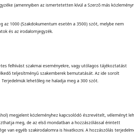
gyzéke (amennyiben az ismertetetten kívül a Szerző más közleményr
meg az 1000 (Szakdokumentum esetén a 3500) szót, melybe nem
atok és az irodalomjegyzék.
tes felhívást szakmai eseményekre, vagy utólagos tájékoztatást
elkedő teljesítményű szakemberek bemutatását. Az ide sorolt
 Terjedelmük lehetőleg ne haladja meg a 300 szót.
shol) megjelent közleményhez kapcsolódó észrevételt, véleményt le
szthatja meg, de az első mondatban a hozzászólással érintett
sége van egyéb szakirodalomra is hivatkozni. A hozzászólás terjedelm