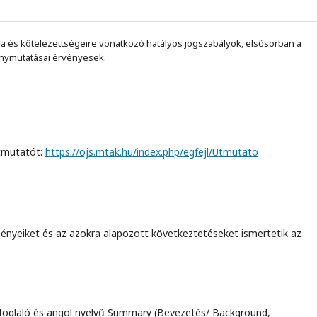
ra és kötelezettségeire vonatkozó hatályos jogszabályok, elsősorban a
ránymutatásai érvényesek.
útmutatót:
https://ojs.mtak.hu/index.php/egfejl/Utmutato
ményeiket és az azokra alapozott következtetéseket ismertetik az
oglaló és angol nyelvű Summary (Bevezetés/ Background,