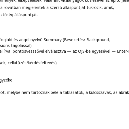
lemények, elképzelések, valamint vitaanyagok közlésével az építő jell
a rovatban megjelentek a szerző álláspontját tükrözik, amik,
ztőség álláspontját.
oglaló és angol nyelvű Summary (Bevezetés/ Background,
ions tagolással)
l írva, pontosvesszővel elválasztva — az OJS-be egyesével — Enter-
yek, célkitűzés/kérdésfeltevés)
egyzéke
ót, melybe nem tartoznak bele a táblázatok, a kulcsszavak, az ábrák