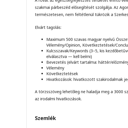
A rovat az egészségfejlesztés területét érintő vé
szakmai párbeszéd elősegítését szolgálja. Az Agor
természetesen, nem feltétlenül tükrözik a Szerkes
Elvárt tagolás:
Maximum 500 szavas magyar nyelvű Összef
Vélemény/Opinion, Következtetések/Conclus
Kulcsszavak/Keywords (3–5, kis kezdőbetűve
elválasztva — kell beírni)
Bevezetés (elvárt tartalma: háttér/előzmén
Vélemény
Következtetések
Hivatkozások: hivatkozott szakirodalmak j
A törzsszöveg lehetőleg ne haladja meg a 3000 sz
az irodalmi hivatkozások.
Szemlék