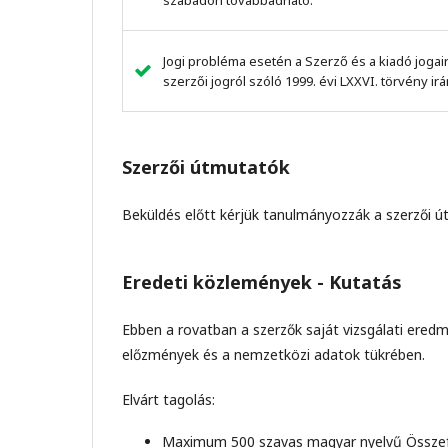
szabadon továbbadható.
Jogi probléma esetén a Szerző és a kiadó jogai
szerzői jogról szóló 1999. évi LXXVI. törvény i
Szerzői útmutatók
Beküldés előtt kérjük tanulmányozzák a szerzői 
Eredeti közlemények - Kutatás
Ebben a rovatban a szerzők saját vizsgálati ered
előzmények és a nemzetközi adatok tükrében.
Elvárt tagolás:
Maximum 500 szavas magyar nyelvű Összef