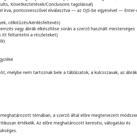
ts, Következtetések/Conclusions tagolással)
l írva, pontosvesszővel elválasztva — az OJS-be egyesével — Enter-
yek, célkitűzés/kérdésfeltevés)
emzés vagy ábrák elkészítése során a szerző használt mesterséges
k itt feltüntetni a részleteket)
ői)
egyzéke
ót, melybe nem tartoznak bele a táblázatok, a kulcsszavak, az ábrák
meghatározott témában, a szerző által előre megtervezett módszer
itikusan értékelik. Az előre meghatározott keresési, válogatási és
zükséges.