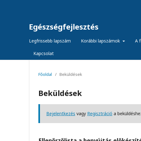
Egészségfejlesztés
Legfrissebb lapszám
Korábbi lapszámok
A f
Kapcsolat
Főoldal
/
Beküldések
Beküldések
Bejelentkezés
vagy
Regisztráció
a beküldéshe
Ellenőrzőlista a benyújtás előkészí