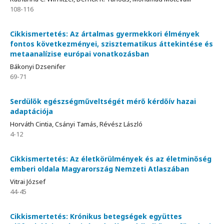
108-116
Cikkismertetés: Az ártalmas gyermekkori élmények
fontos következményei, szisztematikus áttekintése és
metaanalízise európai vonatkozásban
Bákonyi Dzsenifer
69-71
Serdülők egészségműveltségét mérő kérdőív hazai
adaptációja
Horváth Cintia, Csányi Tamás, Révész László
4-12
Cikkismertetés: Az életkörülmények és az életminőség
emberi oldala Magyarország Nemzeti Atlaszában
Vitrai József
44-45
Cikkismertetés: Krónikus betegségek együttes