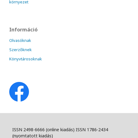
környezet
Információ
Olvasóknak
Szerzőknek
Könyvtárosoknak
ISSN 2498-6666 (online kiadás) ISSN 1786-2434
(nyomtatott kiadás)