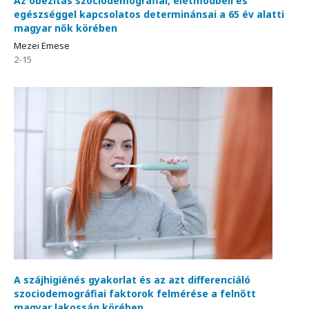
Az obezitás szociodemográfiai, életmódbeli és
egészséggel kapcsolatos determinánsai a 65 év alatti
magyar nők körében
Mezei Emese
2-15
A szájhigiénés gyakorlat és az azt differenciáló
szociodemográfiai faktorok felmérése a felnőtt
magyar lakosság körében