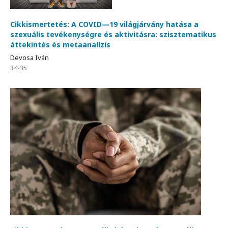
Cikkismertetés: A COVID—19 világjárvány hatása a
szexuális tevékenységre és aktivitásra: szisztematikus
áttekintés és metaanalízis
Devosa Iván
34-35