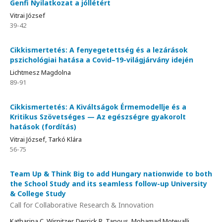
Genfi Nyilatkozat a jóllétért
Vitrai József
39-42
Cikkismertetés: A fenyegetettség és a lezárások
pszichológiai hatása a Covid–19-világjárvány idején
Lichtmesz Magdolna
89-91
Cikkismertetés: A Kiváltságok Érmemodellje és a
Kritikus Szövetséges — Az egészségre gyakorolt
hatások (fordítás)
Vitrai József, Tarkó Klára
56-75
Team Up & Think Big to add Hungary nationwide to both
the School Study and its seamless follow-up University
& College Study
Call for Collaborative Research & Innovation
Katharina C. Wirnitzer, Derrick R. Tanous, Mohamad Motevalli