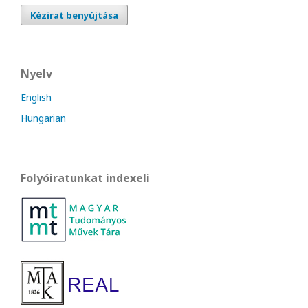
Kézirat benyújtása
Nyelv
English
Hungarian
Folyóiratunkat indexeli