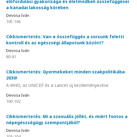
előfordulási gyakorisága és életmódbeli összefüggései
a kanadai lakosság körében
Devosa Iván
105-106
Cikkismertetés: Van-e összefüggés a sorsunk feletti
kontroll és az egészségi állapotunk között?
Devosa Iván
80-81
Cikkismertetés: Gyermekeket minden szakpolitikába
2030!
A WHO, az UNICEF és a Lancet új kezdeményezése
Devosa Iván
100-102
Cikkismertetés: Mi a szexuális jóllét, és miért fontos a
népegészségügy szempontjából?
Devosa Iván
103-104