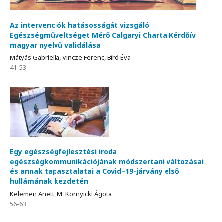
Az intervenciók hatásosságát vizsgáló
Egészségműveltséget Mérő Calgaryi Charta Kérdőív
magyar nyelvű validálása
Mátyás Gabriella, Vincze Ferenc, Bíró Éva
41-53
Egy egészségfejlesztési iroda
egészségkommunikációjának módszertani változásai
és annak tapasztalatai a Covid–19-járvány első
hullámának kezdetén
Kelemen Anett, M. Kornyicki Ágota
56-63