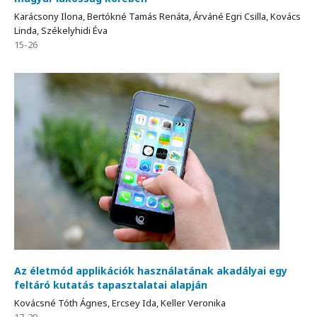
Karácsony Ilona, Bertókné Tamás Renáta, Árváné Egri Csilla, Kovács
Linda, Székelyhidi Éva
15-26
Az életmód applikációk használatának akadályai egy
feltáró kutatás tapasztalatai alapján
Kovácsné Tóth Ágnes, Ercsey Ida, Keller Veronika