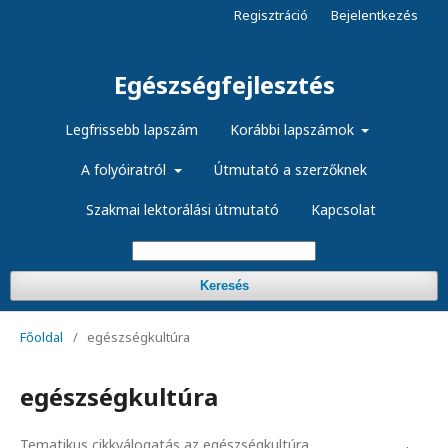
Regisztráció
Bejelentkezés
Egészségfejlesztés
Legfrissebb lapszám
Korábbi lapszámok
A folyóiratról
Útmutató a szerzőknek
Szakmai lektorálási útmutató
Kapcsolat
Keresés
Főoldal
/
egészségkultúra
egészségkultúra
Tematikus cikkválogatás az egészségkultúra