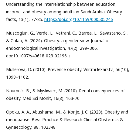
Understanding the interrelationship between education,
income, and obesity among adults in Saudi Arabia. Obesity
facts, 13(1), 77-85.
https://doi.org/10.1159/000505246
Muscogiuri, G., Verde, L., Vetrani, C., Barrea, L., Savastano, S.,
& Colao, A. (2024). Obesity: a gender-view. Journal of
endocrinological investigation, 47(2), 299–306.
doi:10.1007/s40618-023-02196-z
Müllerová, D. (2010). Prevence obezity. Vnitrni lekarstvi; 56(10),
1098–1102.
Naumnik, B., & Mysliwiec, M. (2010). Renal consequences of
obesity. Med Sci Monit, 16(8), 163-70.
Opoku, A. A., Abushama, M., & Konje, J. C. (2023). Obesity and
menopause. Best Practice & Research Clinical Obstetrics &
Gynaecology, 88, 102348.