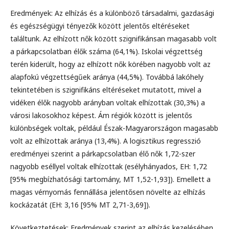
Eredmények: Az elhízás és a különböző társadalmi, gazdasági
és egészségügyi tényezők között jelentős eltéréseket
találtunk. Az elhízott nők között szignifikánsan magasabb volt
a párkapcsolatban élők száma (64,1%). Iskolai végzettség
terén kiderült, hogy az elhízott nők körében nagyobb volt az
alapfokú végzettségűek aránya (44,5%). Továbbá lakóhely
tekintetében is szignifikáns eltéréseket mutatott, mivel a
vidéken élők nagyobb arányban voltak elhízottak (30,3%) a
városi lakosokhoz képest. Ám régiók között is jelentős
különbségek voltak, például Észak-Magyarországon magasabb
volt az elhízottak aránya (13,4%). A logisztikus regresszió
eredményei szerint a párkapcsolatban élő nők 1,72-szer
nagyobb eséllyel voltak elhízottak (esélyhányados, EH: 1,72
[95% megbízhatósági tartomány, MT 1,52-1,93]). Emellett a
magas vérnyomás fennállása jelentősen növelte az elhízás
kockázatát (EH: 3,16 [95% MT 2,71-3,69]).
Következtetések: Eredmények szerint az elhízás kezelésében