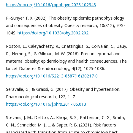
https://doi.org/10.1016/j.bpobgyn.2023.102348
Pi‐Sunyer, F. X. (2002). The obesity epidemic: pathophysiology
and consequences of obesity. Obesity research, 10(S12), 97S-
104S.
https://doi.org/10.1038/oby.2002.202
Poston, L., Caleyachetty, R., Cnattingius, S., Corvalán, C., Uauy,
R., Herring, S., & Gillman, M. W. (2016). Preconceptional and
maternal obesity: epidemiology and health consequences. The
lancet Diabetes & endocrinology, 4(12), 1025-1036.
https://doi.org/10.1016/S2213-8587(16)30217-0
Seravalle, G., & Grassi, G. (2017). Obesity and hypertension.
Pharmacological research, 122, 1–7.
https://doi.org/10.1016/j.phrs.2017.05.013
Stevans, J. M., Delitto, A., Khoja, S. S., Patterson, C. G., Smith,
C. N., Schneider, M. J., ... & Saper, R. B. (2021). Risk factors
associated with transition from acute to chronic low back