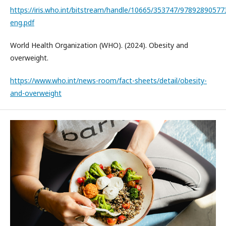
https://iris.who.int/bitstream/handle/10665/353747/97892890577
eng.pdf
World Health Organization (WHO). (2024). Obesity and
overweight.
https://www.who.int/news-room/fact-sheets/detail/obesity-
and-overweight