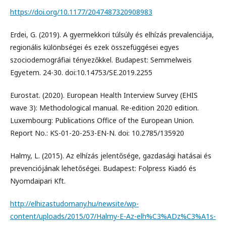
https://doi.org/10.1177/2047487320908983
Erdei, G. (2019). A gyermekkori túlsúly és elhízás prevalenciája,
regionális különbségei és ezek összefüggései egyes
szociodemográfiai tényezőkkel. Budapest: Semmelweis
Egyetem. 24-30. doi:10.14753/SE.2019.2255
Eurostat. (2020). European Health Interview Survey (EHIS
wave 3): Methodological manual. Re-edition 2020 edition.
Luxembourg: Publications Office of the European Union.
Report No.: KS-01-20-253-EN-N. doi: 10.2785/135920
Halmy, L. (2015). Az elhízás jelentősége, gazdasági hatásai és
prevenciójának lehetőségei. Budapest: Folpress Kiadó és
Nyomdaipari Kft.
http://elhizastudomany.hu/newsite/wp-
content/uploads/2015/07/Halmy-E-Az-elh%C3%ADz%C3%A1s-