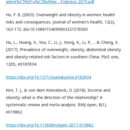
jelent%C5%91s%C3%A9ge...-Folpress-2015.pdf
Hu, F. B. (2003). Overweight and obesity in women: health
risks and consequences. Journal of women's health, 12(2),
163-172. doi:10.1089/154099903321576565
Hu, L., Huang, X., You, C., Li, J., Hong, K., Li, P., ... & Cheng, X.
(2017). Prevalence of overweight, obesity, abdominal obesity
and obesity-related risk factors in southern China. PloS one,
12(9), e0183934.
https://doi.org/10.1371/journal.pone.0183934
Kim, T. J., & von dem Knesebeck, O. (2018). Income and
obesity: what is the direction of the relationship? A
systematic review and meta-analysis. BMJ open, 8(1),
e019862.
https://doi.org/10.1136/bmjopen-2017-019862