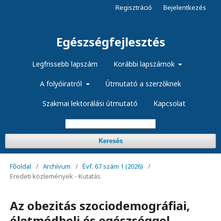
Regisztráció
Bejelentkezés
Egészségfejlesztés
Legfrissebb lapszám
Korábbi lapszámok
A folyóiratról
Útmutató a szerzőknek
Szakmai lektorálási útmutató
Kapcsolat
Keresés
Főoldal
/
Archívum
/
Évf. 67 szám 1 (2026)
/
Eredeti közlemények - Kutatás
Az obezitás szociodemográfiai,
életmódbeli és egészséggel