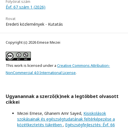
Folyóirat szám
Évf. 67 szám 1 (2026)
Rovat
Eredeti közlemények - Kutatás
Copyright (c) 2026 Emese Mezei
This work is licensed under a
Creative Commons Attribution-
NonCommercial 4.0 International License
.
Ugyanannak a szerző(k)nek a legtöbbet olvasott
cikkei
Mezei Emese, Ghanem Amr Sayed,
Kisiskolások
szokásainak és egészségtudatának feltérképezése a
közétkeztetés tükrében
,
Egészségfejlesztés: Évf. 66