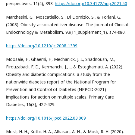
perspectives, 11(4), 393.
https://doi.org/10.34172/hpp.2021.50
Marchesini, G., Moscatiello, S., Di Domizio, S., & Forlani, G.
(2008). Obesity-associated liver disease. The Journal of Clinical
Endocrinology & Metabolism, 93(11_supplement_1), s74-s80.
https://doi.org/10.1210/jc.2008-1399
Moosaie, F., Ghaemi, F., Mechanick, J. I., Shadnoush, M.,
Firouzabadi, F. D., Kermanchi, J., ... & Esteghamati, A. (2022).
Obesity and diabetic complications: a study from the
nationwide diabetes report of the National Program for
Prevention and Control of Diabetes (NPPCD-2021)
implications for action on multiple scales. Primary Care
Diabetes, 16(3), 422-429.
https://doi.org/10.1016/j.pcd.2022.03.009
Mosli, H. H., Kutbi, H. A., Alhasan, A. H., & Mosli, R. H. (2020).