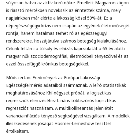
súlyosan hatva az aktív korú nőkre. Emellett Magyarországon
is riasztó mértékben növekszik az érintettek száma, mely
napjainkban már elérte a lakosság közel 59%-át. Ez a
népegészségügyi krízis nem csupán az egyének életminőségét
rontja, hanem hatalmas terhet ró az egészségügyi
rendszerekre, hozzájárulva számos betegség kialakulásához.
Célunk feltárni a túlsúly és elhízás kapcsolatát a 65 év alatti
magyar nők szociodemográfiai, életmódbeli tényezőivel és az
ezzel összefüggő krónikus betegségekkel.
Módszertan: Eredmények az Európai Lakossági
Egészségfelmérés adataiból származnak. A leíró statisztikák
meghatározásához Khí-négyzet próbát, a logisztikus
regressziók elemzéséhez bináris többszörös logisztikus
regressziót használtam. A multikollinearitás jelenlétét
varianciainflációs tényező segítségével vizsgáltam. A modellek
illeszkedésének jóságát Hosmer-Lemeshow teszttel
értékeltem.