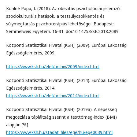
Kohlné Papp, I. (2018). Az obezitás pszichológiai jellemzői:
szociokulturális hatások, a testsúlycsökkentés és
súlymegtartás pszichoterápiás lehetőségei. Budapest:
Semmelweis Egyetem. 16-31. doi:10.14753/SE.2018.2089
Központi Statisztikai Hivatal (KSH). (2009). Európai Lakossági
Egészségfelmérés, 2009.
https://www.ksh.hu/elef/archiv/2009/index.html
Központi Statisztikai Hivatal (KSH). (2014). Európai Lakossági
Egészségfelmérés, 2014.
https://www.ksh.hu/elef/archiv/2014/index.html
Központi Statisztikai Hivatal (KSH). (2019a). A népesség
megoszlása tápláltság szerint a testtömeg-index (BMI)
alapján [%].
https://www.ksh.hu/stadat_files/ege/hu/ege0039.html
.