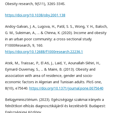
Obesity research, 9(S11), 326S-334S.
https://doi.org/10.1038/oby.2001.138
Andoy-Galvan, J. A., Lugova, H., Patil, S. S., Wong, Y. H., Baloch,
G. M., Suleiman, A., ... & Chinna, K. (2020). Income and obesity
in an urban poor community: a cross-sectional study.
F1000Research, 9, 160.
https://doi.org/10.12688/f1000research.22236.1
Atek, M., Traissac, P., El Ati, J., Laid, Y., Aounallah-Skhiri, H.,
Eymard-Duvernay, S., ... & Maire, B. (2013). Obesity and
association with area of residence, gender and socio-
economic factors in Algerian and Tunisian adults. PloS one,
8(10), e75640.
https://doi.org/10.1371/journal.pone.0075640
Belügyminisztérium. (2023). Egészségügyi szakmai irányelv a
felnőttkori elhízás diagnosztikájáról és kezeléséről. Budapest:
Egészségügyi Közlöny.