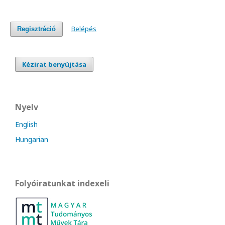
Belépés
Regisztráció
Kézirat benyújtása
Nyelv
English
Hungarian
Folyóiratunkat indexeli