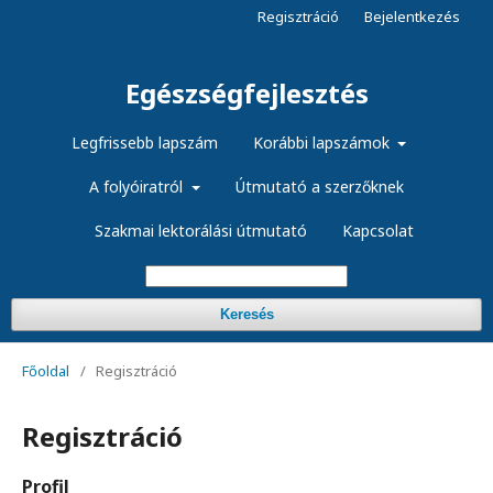
Regisztráció
Bejelentkezés
Egészségfejlesztés
Legfrissebb lapszám
Korábbi lapszámok
A folyóiratról
Útmutató a szerzőknek
Szakmai lektorálási útmutató
Kapcsolat
Keresés
Főoldal
/
Regisztráció
Regisztráció
Profil