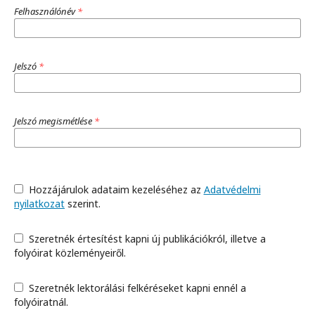
Felhasználónév
*
Jelszó
*
Jelszó megismétlése
*
Hozzájárulok adataim kezeléséhez az
Adatvédelmi
nyilatkozat
szerint.
Szeretnék értesítést kapni új publikációkról, illetve a
folyóirat közleményeiről.
Szeretnék lektorálási felkéréseket kapni ennél a
folyóiratnál.