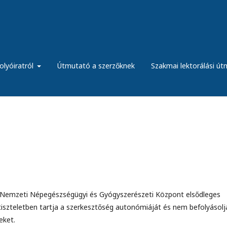
olyóiratról
Útmutató a szerzőknek
Szakmai lektorálási ú
lős Nemzeti Népegészségügyi és Gyógyszerészeti Központ elsődleges
, tiszteletben tartja a szerkesztőség autonómiáját és nem befolyásolj
eket.