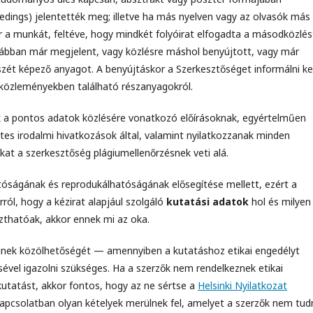
edings) jelentették meg; illetve ha más nyelven vagy az olvasók más
 a munkát, feltéve, hogy mindkét folyóirat elfogadta a másodközlés
rábban már megjelent, vagy közlésre máshol benyújtott, vagy már
ét képező anyagot. A benyújtáskor a Szerkesztőséget informálni kel
s közleményekben található részanyagokról.
k a pontos adatok közlésére vonatkozó előírásoknak, egyértelműen
tes irodalmi hivatkozások által, valamint nyilatkozzanak minden
kat a szerkesztőség plágiumellenőrzésnek veti alá.
tóságának és reprodukálhatóságának elősegítése mellett, ezért a
ról, hogy a kézirat alapjául szolgáló
kutatási adatok
hol és milyen
zthatóak, akkor ennek mi az oka.
inek közölhetőségét — amennyiben a kutatáshoz etikai engedélyt
ével igazolni szükséges. Ha a szerzők nem rendelkeznek etikai
utatást, akkor fontos, hogy az ne sértse a
Helsinki Nyilatkozat
 kapcsolatban olyan kételyek merülnek fel, amelyet a szerzők nem tud