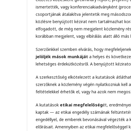
ismertették, vagy konferenciakiadványként (proce
csoportjának átalakítva jelentetik meg másodszor
közlésre benyújtott kézirat nem tartalmazhat ko
elfogadott, de még nem megjelent közlemény rész
korábban megjelent, vagy elbírálás alatt álló má
Szerzőinkkel szemben elvárás, hogy megfeleljene
jelöljék mások munkáját
a helyes és következe
lehetséges érdekütközésről. A benyújtott kézirato
A szerkesztőség elkötelezett a kutatások átlátha
szerzőknek a közlemény végén nyilatkozniuk kell ar
feltételekkel érhetők el, vagy ha azok nem megos
A kutatások
etikai megfelelőség
ét, eredménye
kaptak — az etikai engedély számának feltüntetés
engedéllyel, de emberek bevonásával végezték a k
előírásait. Amennyiben az etikai megfelelőséggel