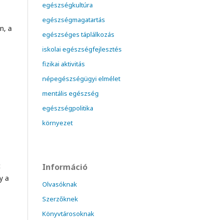
egészségkultúra
egészségmagatartás
n, a
egészséges táplálkozás
iskolai egészségfejlesztés
fizikai aktivitás
népegészségügyi elmélet
mentális egészség
egészségpolitika
környezet
c
Információ
y a
Olvasóknak
Szerzőknek
Könyvtárosoknak