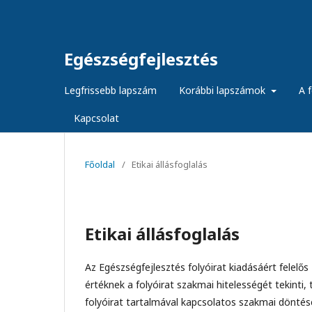
Egészségfejlesztés
Legfrissebb lapszám
Korábbi lapszámok
A f
Kapcsolat
Főoldal
/
Etikai állásfoglalás
Etikai állásfoglalás
Az Egészségfejlesztés folyóirat kiadásáért fele
értéknek a folyóirat szakmai hitelességét tekinti
folyóirat tartalmával kapcsolatos szakmai döntés