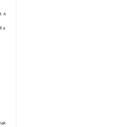
t. A
l a
nak