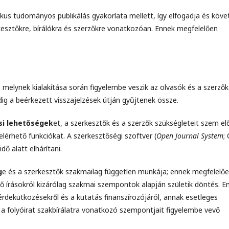
ikus tudományos publikálás gyakorlata mellett, így elfogadja és követ
kesztőkre, bírálókra és szerzőkre vonatkozóan. Ennek megfelelően
 melynek kialakítása során figyelembe veszik az olvasók és a szerzők
ig a beérkezett visszajelzések útján gyűjtenek össze.
si lehetőségek
et, a szerkesztők és a szerzők szükségleteit szem el
 elérhető funkciókat. A szerkesztőségi szoftver (
Open Journal System
;
dő alatt elhárítani.
g
e és a szerkesztők szakmailag független munkája; ennek megfelelőe
nő írásokról kizárólag szakmai szempontok alapján születik döntés. E
érdekütközésekről és a kutatás finanszírozójáról, annak esetleges
v, a folyóirat szakbírálatra vonatkozó szempontjait figyelembe vevő