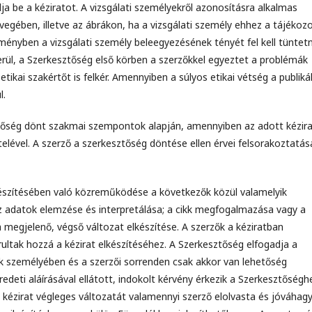
a be a kéziratot. A vizsgálati személyekről azonosításra alkalmas
egében, illetve az ábrákon, ha a vizsgálati személy ehhez a tájékoz
ményben a vizsgálati személy beleegyezésének tényét fel kell tüntetn
rül, a Szerkesztőség első körben a szerzőkkel egyeztet a problémák
tikai szakértőt is felkér. Amennyiben a súlyos etikai vétség a publiká
l.
ztőség dönt szakmai szempontok alapján, amennyiben az adott kézir
telével. A szerző a szerkesztőség döntése ellen érvei felsorakoztatás
készítésében való közreműködése a következők közül valamelyik
z adatok elemzése és interpretálása; a cikk megfogalmazása vagy a
a megjelenő, végső változat elkészítése. A szerzők a kéziratban
rultak hozzá a kézirat elkészítéséhez. A Szerkesztőség elfogadja a
rzők személyében és a szerzői sorrenden csak akkor van lehetőség
deti aláírásával ellátott, indokolt kérvény érkezik a Szerkesztőségh
 a kézirat végleges változatát valamennyi szerző elolvasta és jóváhagy