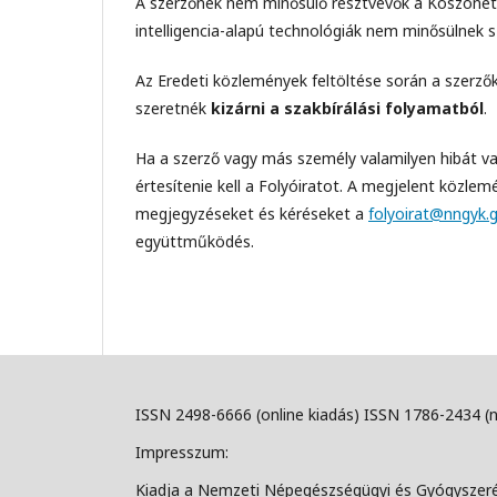
A szerzőnek nem minősülő résztvevők a Köszönetn
intelligencia-alapú technológiák nem minősülnek 
Az Eredeti közlemények feltöltése során a szerz
szeretnék
kizárni a szakbírálási folyamatból
.
Ha a szerző vagy más személy valamilyen hibát va
értesítenie kell a Folyóiratot. A megjelent közle
megjegyzéseket és kéréseket a
folyoirat@nngyk.
együttműködés.
ISSN 2498-6666 (online kiadás) ISSN 1786-2434 (
Impresszum:
Kiadja a Nemzeti Népegészségügyi és Gyógyszer