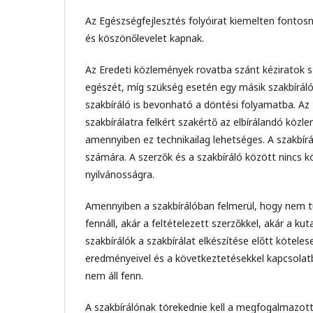
Az Egészségfejlesztés folyóirat kiemelten fontosn
és köszönőlevelet kapnak.
Az Eredeti közlemények rovatba szánt kéziratok sz
egészét, míg szükség esetén egy másik szakbíráló 
szakbíráló is bevonható a döntési folyamatba. Az 
szakbírálatra felkért szakértő az elbírálandó köz
amennyiben ez technikailag lehetséges. A szakb
számára. A szerzők és a szakbíráló között nincs 
nyilvánosságra.
Amennyiben a szakbírálóban felmerül, hogy nem tud
fennáll, akár a feltételezett szerzőkkel, akár a k
szakbírálók a szakbírálat elkészítése előtt kötel
eredményeivel és a következtetésekkel kapcsolatb
nem áll fenn.
A szakbírálónak törekednie kell a megfogalmazot