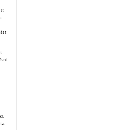
ott
i.
lást
at
ával
ez.
ta.