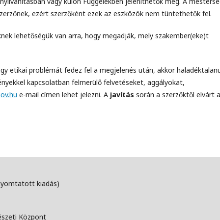
yilvánításban vagy külön Függelékben jeleníthetők meg. A mesters
szerzőnek, ezért szerzőként ezek az eszközök nem tüntethetők fel.
őknek lehetőségük van arra, hogy megadják, mely szakember(eke)t
gy etikai problémát fedez fel a megjelenés után, akkor haladéktalanu
ményekkel kapcsolatban felmerülő felvetéseket, aggályokat,
gov.hu
e-mail címen lehet jelezni. A
javítás
során a szerzőktől elvárt 
nyomtatott kiadás)
észeti Központ