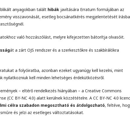
blikált anyagokban talált
hibák
javítására Erratum formájában az
lemény visszavonását, esetleg bocsánatkérés megjelentetését írásba
esztőségnél.
tokhoz való hozzászólást, melyre kifejezetten bátorítja olvasóit.
osság
át a zárt OJS rendszer és a szerkesztőkre és szakbírálókra
ratukat a folyóiratba, azonban ezeket ugyanúgy kell kezelni, mint
k nyilatkozniuk kell minden lehetséges érdekütközésről.
zlemények – eltérő rendelkezés hiányában – a Creative Commons
se (CC BY-NC 4.0) alatt kerülnek közzétételre. A CC BY-NC 4.0 licen
mi célra szabadon megosztható és átdolgozható
, feltéve, hog
sműre és jelzi az esetleges változtatásokat.