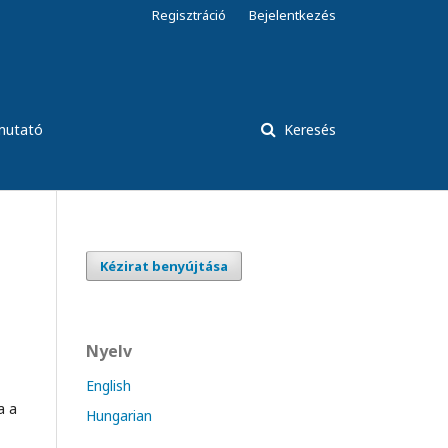
Regisztráció
Bejelentkezés
tmutató
Keresés
Kézirat benyújtása
Nyelv
English
a a
Hungarian