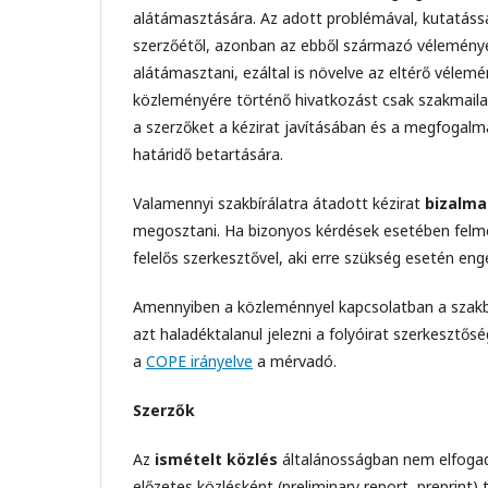
alátámasztására. Az adott problémával, kutatáss
szerzőétől, azonban az ebből származó vélemén
alátámasztani, ezáltal is növelve az eltérő vélem
közleményére történő hivatkozást csak szakmailag 
a szerzőket a kézirat javításában és a megfogalmaz
határidő betartására.
Valamennyi szakbírálatra átadott kézirat
bizalma
megosztani. Ha bizonyos kérdések esetében felmer
felelős szerkesztővel, aki erre szükség esetén eng
Amennyiben a közleménnyel kapcsolatban a szakb
azt haladéktalanul jelezni a folyóirat szerkesztő
a
COPE irányelve
a mérvadó.
Szerzők
Az
ismételt közlés
általánosságban nem elfogado
előzetes közlésként (preliminary report, preprin