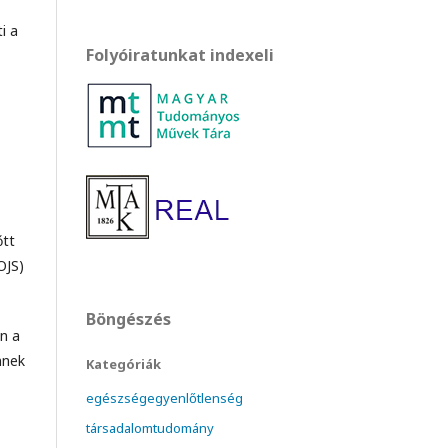
i a
Folyóiratunkat indexeli
őtt
 OJS)
Böngészés
n a
nnek
Kategóriák
egészségegyenlőtlenség
társadalomtudomány