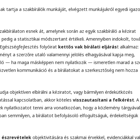
ak tartja a szakbírálók munkáját, elvégzett munkájukról egyedi igazo
akbírálaton esnek át, amelynek során az egyik szakbíráló a kézirat
pedig a statisztikai módszertant értékeli. Amennyiben indokolt, tov
Egészségfejlesztés folyóirat
kettős vak bírálati eljárás
t alkalmaz:
leményt a szerzőre utaló valamennyi jelölés elhagyásával kapja meg,
íráló — ha maga másképpen nem nyilatkozik — ismeretlen marad a sz
közvetlen kommunikáció és a bírálatokat a szerkesztőség nem hozza
ja objektíven elbírálni a kéziratot, vagy bármilyen érdekütközés
utatással kapcsolatban, akkor köteles
visszautasítani a felkérést
. A
esek nyilatkozatot tenni arra vonatkozóan, hogy a közlemény tárgyával
an semmilyen, a bírálatot befolyásoló elfogultságuk, érdekeltségük
t
észrevételek
objektivitására és szakmai érvekkel, evidenciákkal va