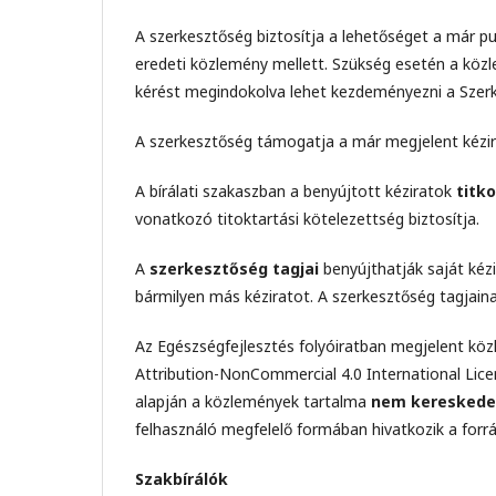
A szerkesztőség biztosítja a lehetőséget a már pu
eredeti közlemény mellett. Szükség esetén a köz
kérést megindokolva lehet kezdeményezni a Szerk
A szerkesztőség támogatja a már megjelent kézira
A bírálati szakaszban a benyújtott kéziratok
titk
vonatkozó titoktartási kötelezettség biztosítja.
A
szerkesztőség tagjai
benyújthatják saját kézi
bármilyen más kéziratot. A szerkesztőség tagjaina
Az Egészségfejlesztés folyóiratban megjelent kö
Attribution-NonCommercial 4.0 International Licen
alapján a közlemények tartalma
nem kereskedel
felhasználó megfelelő formában hivatkozik a forrá
Szakbírálók