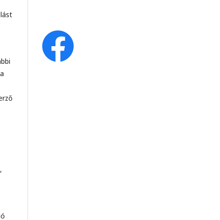
lást
ábbi
 a
erző
,
ló