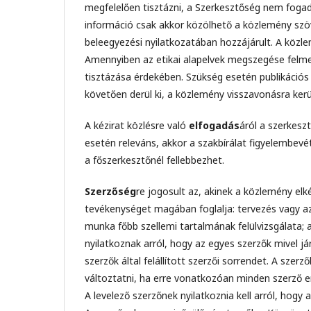
megfelelően tisztázni, a Szerkesztőség nem fogadj
információ csak akkor közölhető a közlemény szöv
beleegyezési nyilatkozatában hozzájárult. A közle
Amennyiben az etikai alapelvek megszegése felme
tisztázása érdekében. Szükség esetén publikációs e
követően derül ki, a közlemény visszavonásra kerü
A kézirat közlésre való
elfogadás
áról a szerkes
esetén releváns, akkor a szakbírálat figyelembevé
a főszerkesztőnél fellebbezhet.
Szerzőség
re jogosult az, akinek a közlemény el
tevékenységet magában foglalja: tervezés vagy a
munka főbb szellemi tartalmának felülvizsgálata; 
nyilatkoznak arról, hogy az egyes szerzők mivel já
szerzők által felállított szerzői sorrendet. A sze
változtatni, ha erre vonatkozóan minden szerző ere
A levelező szerzőnek nyilatkoznia kell arról, hogy