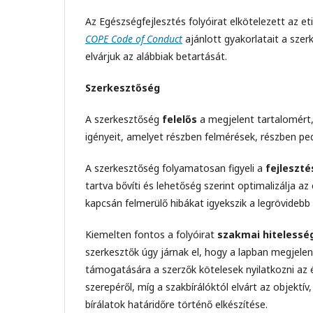
Az Egészségfejlesztés folyóirat elkötelezett az et
COPE Code of Conduct
ajánlott gyakorlatait a szer
elvárjuk az alábbiak betartását.
Szerkesztőség
A szerkesztőség
felelős
a megjelent tartalomért,
igényeit, amelyet részben felmérések, részben ped
A szerkesztőség folyamatosan figyeli a
fejleszté
tartva bővíti és lehetőség szerint optimalizálja az
kapcsán felmerülő hibákat igyekszik a legrövidebb i
Kiemelten fontos a folyóirat
szakmai hitelessé
szerkesztők úgy járnak el, hogy a lapban megjele
támogatására a szerzők kötelesek nyilatkozni az 
szerepéről, míg a szakbírálóktól elvárt az objektí
bírálatok határidőre történő elkészítése.