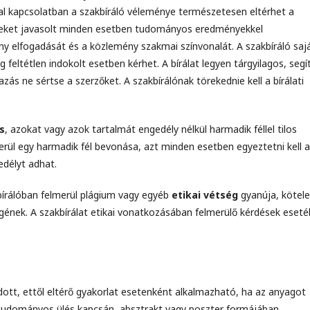
al kapcsolatban a szakbíráló véleménye természetesen eltérhet a
yeket javasolt minden esetben tudományos eredményekkel
ény elfogadását és a közlemény szakmai színvonalát. A szakbíráló saj
feltétlen indokolt esetben kérhet. A bírálat legyen tárgyilagos, segí
ás ne sértse a szerzőket. A szakbírálónak törekednie kell a bírálati
s
, azokat vagy azok tartalmát engedély nélkül harmadik féllel tilos
ül egy harmadik fél bevonása, azt minden esetben egyeztetni kell a
edélyt adhat.
írálóban felmerül plágium vagy egyéb
etikai vétség
gyanúja, kötel
ségének. A szakbírálat etikai vonatkozásában felmerülő kérdések eset
tt, ettől eltérő gyakorlat esetenként alkalmazható, ha az anyagot
t) tudományos ülés kapcsán, absztrakt vagy poszter formájában