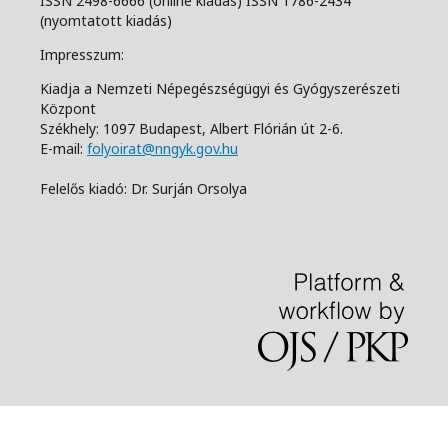
ISSN 2498-6666 (online kiadás) ISSN 1786-2434
(nyomtatott kiadás)
Impresszum:
Kiadja a Nemzeti Népegészségügyi és Gyógyszerészeti
Központ
Székhely: 1097 Budapest, Albert Flórián út 2-6.
E-mail:
folyoirat@nngyk.gov.hu
Felelős kiadó: Dr. Surján Orsolya