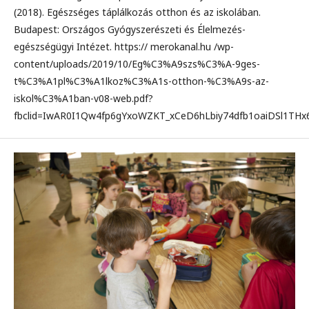
(2018). Egészséges táplálkozás otthon és az iskolában.
Budapest: Országos Gyógyszerészeti és Élelmezés-
egészségügyi Intézet. https:// merokanal.hu /wp-
content/uploads/2019/10/Eg%C3%A9szs%C3%A-9ges-
t%C3%A1pl%C3%A1lkoz%C3%A1s-otthon-%C3%A9s-az-
iskol%C3%A1ban-v08-web.pdf?
fbclid=IwAR0I1Qw4fp6gYxoWZKT_xCeD6hLbiy74dfb1oaiDSl1TH