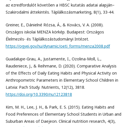
az ezredfordulót követően a HBSC kutatás adatai alapján–
Szakirodalmi áttekintés. Táplálkozásmarketing, 8(1), 33-44.
Greiner, E., Dánielné Rózsa, Á., & Kovács, V. A. (2008).
Országos iskolai MENZA körkép. Budapest: Országos
Élelmezés- és Táplálkozástudományi Intézet.
https://ogyei.gov.hu/dynamic/oeti_forms/menza2008.pdf
Guadalupe-Grau, A., Justamente, I., Ozolina-Moll, L.,
Raudeniece, J., & Reihmane, D. (2020). Comparative Analysis
of the Effects of Daily Eating Habits and Physical Activity on
Anthropometric Parameters in Elementary School Children in
Latvia: Pach Study. Nutrients, 12(12), 3818.
https://doi.org/10.3390/nu12123818
Kim, M. H., Lee, J. H., & Park, E. S. (2015). Eating Habits and
Food Preferences of Elementary School Students in Urban and
Suburban Areas of Daejeon. Clinical nutrition research, 4(3),