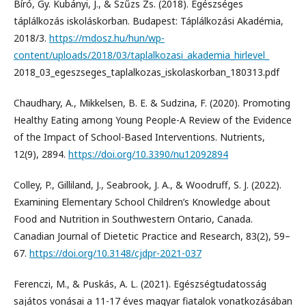
Bíró, Gy. Kubányi, J., & Szűzs Zs. (2018). Egészséges
táplálkozás iskoláskorban. Budapest: Táplálkozási Akadémia,
2018/3.
https://mdosz.hu/hun/wp-
content/uploads/2018/03/taplalkozasi_akademia_hirlevel_
2018_03_egeszseges_taplalkozas_iskolaskorban_180313.pdf
Chaudhary, A., Mikkelsen, B. E. & Sudzina, F. (2020). Promoting
Healthy Eating among Young People-A Review of the Evidence
of the Impact of School-Based Interventions. Nutrients,
12(9), 2894.
https://doi.org/10.3390/nu12092894
Colley, P., Gilliland, J., Seabrook, J. A., & Woodruff, S. J. (2022).
Examining Elementary School Children’s Knowledge about
Food and Nutrition in Southwestern Ontario, Canada.
Canadian Journal of Dietetic Practice and Research, 83(2), 59–
67.
https://doi.org/10.3148/cjdpr-2021-037
Ferenczi, M., & Puskás, A. L. (2021). Egészségtudatosság
sajátos vonásai a 11-17 éves magyar fiatalok vonatkozásában