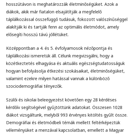
hosszútávon is meghatározzák életminőségüket. Azok a
diákok, akik már fiatalon elsajátítják a megfelelő
táplálkozással összefüggő tudásuk, fokozott valószínűséggel
alakítják ki és tartják fenn az optimális életmódot, amely
elősegíti hosszú távú jóllétüket.
Középpontban a 4. és 5. évfolyamosok nézőpontja és
táplálkozási ismeretük áll. Célunk megvizsgálni, hogy a
közétkeztetés elhagyása és aktuális egészségtudatosságuk
hogyan befolyásolja étkezési szokásaikat, életminőségüket,
valamint ezekre milyen hatással vannak a különböző
szociodemográfiai tényezők.
Szülői és iskolai beleegyezést követően egy 28 kérdéses
kérdőív segítségével gyűjtöttünk adatokat. Összesen 1028
diákot vizsgáltunk, melyből 993 érvényes kitöltés gyűlt össze.
Demográfiai és életmódbeli témák mellett feltérképeztük
véleményüket a menzával kapcsolatban, emellett a Magyar