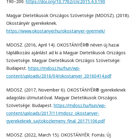
190–200.
https://doi.org/10.7762/cnr.2015.4.3.190
Magyar Dietetikusok Országos Szövetsége (MDOSZ). (2018).
Okostányér gyerekeknek.
https://www.okostanyer.hu/okostanyer-gyermek/
MDOSZ. (2016, April 14). OKOSTÁNYÉR® néven új hazai
táplálkozási ajánlást ad ki a Magyar Dietetikusok Országos
Szövetsége. Magyar Dietetikusok Országos Szövetsége:
Budapest.
https://mdosz.hu/hun/wp-
content/uploads/2016/04/okostanyer_20160414.pdf
MDOSZ. (2017, November 6). OKOSTÁNYÉR® gyerekeknek
adagolási útmutatóval. Magyar Dietetikusok Országos
Szövetsége: Budapest.
https://mdosz.hu/hun/wp-
content/uploads/2017/11/mdosz_okostanyer-
gyerekeknek_sajtokozlemeny_final_20171106.pdf
MDOSZ. (2022, March 15). OKOSTÁNYÉR. Forrás: Új