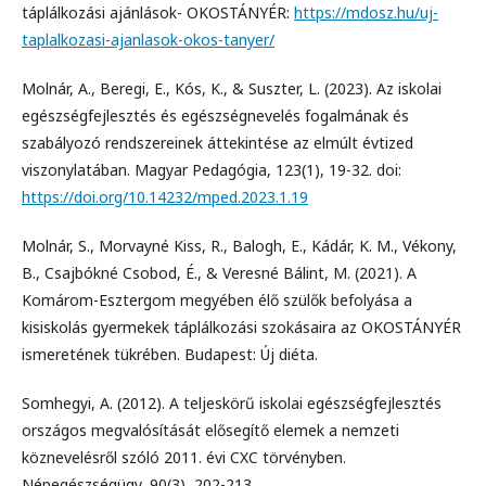
táplálkozási ajánlások- OKOSTÁNYÉR:
https://mdosz.hu/uj-
taplalkozasi-ajanlasok-okos-tanyer/
Molnár, A., Beregi, E., Kós, K., & Suszter, L. (2023). Az iskolai
egészségfejlesztés és egészségnevelés fogalmának és
szabályozó rendszereinek áttekintése az elmúlt évtized
viszonylatában. Magyar Pedagógia, 123(1), 19-32. doi:
https://doi.org/10.14232/mped.2023.1.19
Molnár, S., Morvayné Kiss, R., Balogh, E., Kádár, K. M., Vékony,
B., Csajbókné Csobod, É., & Veresné Bálint, M. (2021). A
Komárom-Esztergom megyében élő szülők befolyása a
kisiskolás gyermekek táplálkozási szokásaira az OKOSTÁNYÉR
ismeretének tükrében. Budapest: Új diéta.
Somhegyi, A. (2012). A teljeskörű iskolai egészségfejlesztés
országos megvalósítását elősegítő elemek a nemzeti
köznevelésről szóló 2011. évi CXC törvényben.
Népegészségügy, 90(3), 202-213.