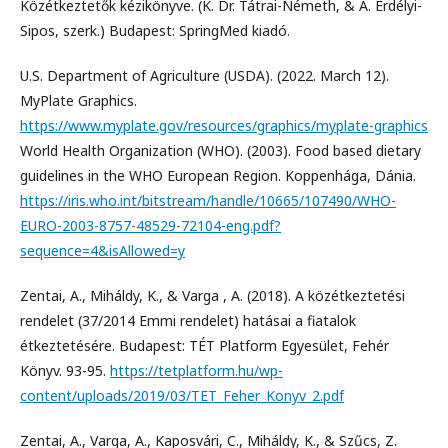
Közétkeztetők kézikönyve. (K. Dr. Tátrai-Németh, & A. Erdélyi-
Sipos, szerk.) Budapest: SpringMed kiadó.
U.S. Department of Agriculture (USDA). (2022. March 12).
MyPlate Graphics.
https://www.myplate.gov/resources/graphics/myplate-graphics
World Health Organization (WHO). (2003). Food based dietary
guidelines in the WHO European Region. Koppenhága, Dánia.
https://iris.who.int/bitstream/handle/10665/107490/WHO-
EURO-2003-8757-48529-72104-eng.pdf?
sequence=4&isAllowed=y
Zentai, A., Miháldy, K., & Varga , A. (2018). A közétkeztetési
rendelet (37/2014 Emmi rendelet) hatásai a fiatalok
étkeztetésére. Budapest: TÉT Platform Egyesület, Fehér
Könyv. 93-95.
https://tetplatform.hu/wp-
content/uploads/2019/03/TET_Feher_Konyv_2.pdf
Zentai, A., Varga, A., Kaposvári, C., Miháldy, K., & Szűcs, Z.