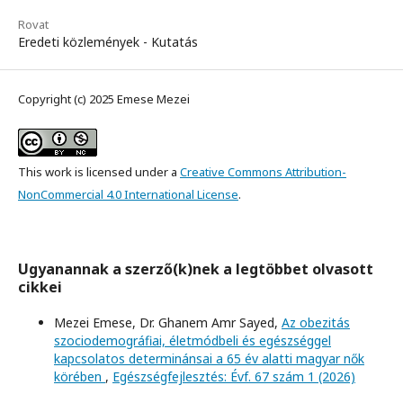
Rovat
Eredeti közlemények - Kutatás
Copyright (c) 2025 Emese Mezei
This work is licensed under a
Creative Commons Attribution-
NonCommercial 4.0 International License
.
Ugyanannak a szerző(k)nek a legtöbbet olvasott
cikkei
Mezei Emese, Dr. Ghanem Amr Sayed,
Az obezitás
szociodemográfiai, életmódbeli és egészséggel
kapcsolatos determinánsai a 65 év alatti magyar nők
körében
,
Egészségfejlesztés: Évf. 67 szám 1 (2026)