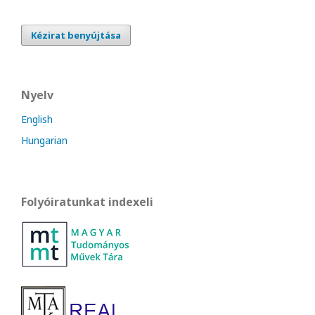
Kézirat benyújtása
Nyelv
English
Hungarian
Folyóiratunkat indexeli