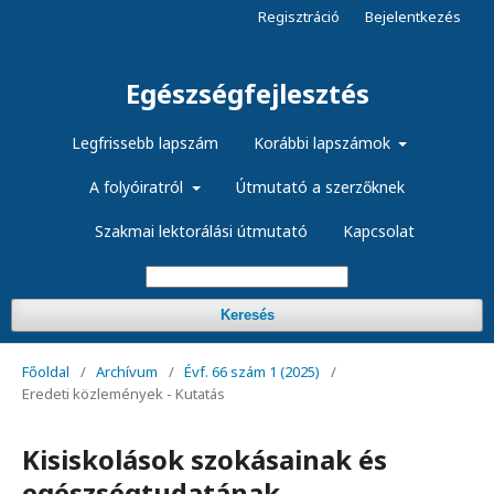
Regisztráció
Bejelentkezés
Egészségfejlesztés
Legfrissebb lapszám
Korábbi lapszámok
A folyóiratról
Útmutató a szerzőknek
Szakmai lektorálási útmutató
Kapcsolat
Keresés
Főoldal
/
Archívum
/
Évf. 66 szám 1 (2025)
/
Eredeti közlemények - Kutatás
Kisiskolások szokásainak és
egészségtudatának