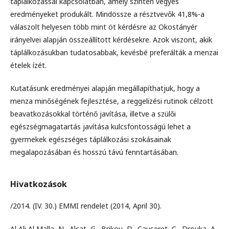
táplálkozással kapcsolatban, amely szintén vegyes
eredményeket produkált. Mindössze a résztvevők 41,8%-a
válaszolt helyesen több mint öt kérdésre az Okostányér
irányelvei alapján összeállított kérdésekre. Azok viszont, akik
táplálkozásukban tudatosabbak, kevésbé preferálták a menzai
ételek ízét.
Kutatásunk eredményei alapján megállapíthatjuk, hogy a
menza minőségének fejlesztése, a reggelizési rutinok célzott
beavatkozásokkal történő javítása, illetve a szülői
egészségmagatartás javítása kulcsfontosságú lehet a
gyermekek egészséges táplálkozási szokásainak
megalapozásában és hosszú távú fenntartásában.
Hivatkozások
/2014. (IV. 30.) EMMI rendelet (2014, April 30).
Al Ali Al Malla, N., Alcat, G., Brikou, D., Causeret, C., Drouka, A.,