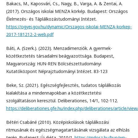
Bakacs, M., Kaposvári, Cs., Nagy, B., Varga, A. & Zentai, A.
(2017). Országos iskolai MENZA körkép. Budapest: Országos
Élelmezés- és Táplálkozástudományi Intézet.
https://ogyei.gov.hu/dynamic/Orszagos-iskolai-MENZA-korkep-
2017-181212-2-web.pdf
Báti, A. (Szerk.). (2023). Menzadimenziók. A gyermek-
közétkeztetés társadalmi beágyazottsága. Budapest,
Magyarország: HUN-REN Bölcsészettudományi
Kutatóközpont Néprajztudományi Intézet. 83-123
Beke, Sz. (2021). Egészségfejlesztés, tudatos táplálkozás
kialakítása a mindennapokban a közétkeztetési
szolgáltatáson keresztül. Deliberationes, 14/1, 102-112.
https://deliberationes.gfe.hu/index.php/deliberationes/article/view
Bétéri Csabáné (2010). Középiskolások táplálkozási
ritmusának és egészségmagatartásának vizsgálata az elhízás
terén. Budapest: Új diéta, 2010/1.
https://mdosz.hu/hun/wp-