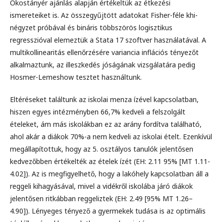
Okostányér ajánlás alapján értékeltük az étkezési
ismereteiket is. Az összegyűjtött adatokat Fisher-féle khi-
négyzet próbával és bináris többszörös logisztikus
regresszióval elemeztük a Stata 17 szoftver használatával. A
multikollinearitás ellenőrzésére variancia inflációs tényezőt
alkalmaztunk, az illeszkedés jóságának vizsgálatára pedig
Hosmer-Lemeshow tesztet használtunk.
Eltéréseket találtunk az iskolai menza ízével kapcsolatban,
hiszen egyes intézményben 66,7% kedveli a felszolgált
ételeket, ám más iskolákban ez az arány fordítva található,
ahol akár a diákok 70%-a nem kedveli az iskolai ételt. Ezenkívül
megállapítottuk, hogy az 5. osztályos tanulók jelentősen
kedvezőbben értékelték az ételek ízét (EH: 2.11 95% [MT 1.11-
4.02]). Az is megfigyelhető, hogy a lakóhely kapcsolatban áll a
reggeli kihagyásával, mivel a vidékről iskolába járó diákok
jelentősen ritkábban reggeliztek (EH: 2.49 [95% MT 1.26–
4.90]). Lényeges tényező a gyermekek tudása is az optimális