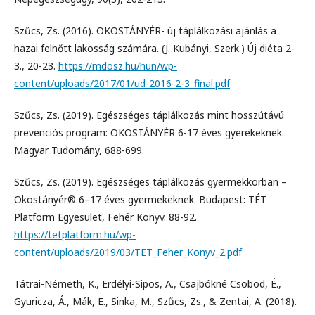
Szűcs, Zs. (2016). OKOSTÁNYÉR- új táplálkozási ajánlás a
hazai felnőtt lakosság számára. (J. Kubányi, Szerk.) Új diéta 2-
3., 20-23.
https://mdosz.hu/hun/wp-
content/uploads/2017/01/ud-2016-2-3_final.pdf
Szűcs, Zs. (2019). Egészséges táplálkozás mint hosszútávú
prevenciós program: OKOSTÁNYÉR 6-17 éves gyerekeknek.
Magyar Tudomány, 688-699.
Szűcs, Zs. (2019). Egészséges táplálkozás gyermekkorban –
Okostányér® 6–17 éves gyermekeknek. Budapest: TÉT
Platform Egyesület, Fehér Könyv. 88-92.
https://tetplatform.hu/wp-
content/uploads/2019/03/TET_Feher_Konyv_2.pdf
Tátrai-Németh, K., Erdélyi-Sipos, A., Csajbókné Csobod, É.,
Gyuricza, Á., Mák, E., Sinka, M., Szűcs, Zs., & Zentai, A. (2018).