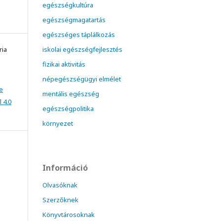
egészségkultúra
egészségmagatartás
egészséges táplálkozás
ria
iskolai egészségfejlesztés
fizikai aktivitás
népegészségügyi elmélet
e
mentális egészség
 4.0
egészségpolitika
környezet
Információ
Olvasóknak
Szerzőknek
Könyvtárosoknak