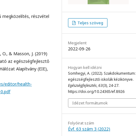
rű megközelítés, részvétel
Teljes szöveg
Megjelent
2022-09-26
s, O., & Masson, J. (2019)
tó az egészségfejlesztő
Hogyan kell idézni
álózat Alapítvány (EIE),
Somhegyi, A. (2022). Szakdokumentum:
egészségfejlesztő iskolák kézikönyve.
es/editor/health-
Egészségfejlesztés
,
63
(3), 24-27.
0.pdf
https://doi.org/10.24365/ef.8926
Idézet formátumok
Folyóirat szám
Évf. 63 szám 3 (2022)