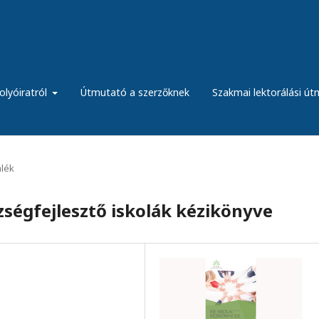
olyóiratról
Útmutató a szerzőknek
Szakmai lektorálási ú
lék
égfejlesztő iskolák kézikönyve