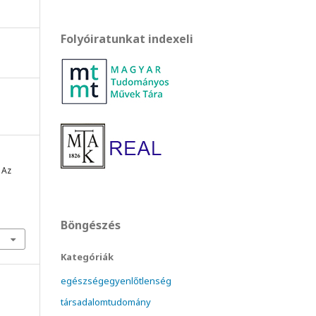
Folyóiratunkat indexeli
 Az
Böngészés
Kategóriák
egészségegyenlőtlenség
társadalomtudomány