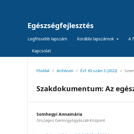
Egészségfejlesztés
Legfrissebb lapszám
Korábbi lapszámok
A f
Kapcsolat
Főoldal
/
Archívum
/
Évf. 63 szám 3 (2022)
/
Szem
Szakdokumentum: Az egészs
Somhegyi Annamária
Országos Gerincgyógyászati Központ