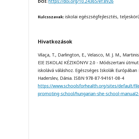
https://doi.org/10.24365/ef.8926
DOI:
iskolai egészségfejlesztés, teljeskö
Kulcsszavak:
Hivatkozások
Vilaça, T., Darlington, E., Velasco, M. J. M., Martini
EIE ISKOLAI KÉZIKÖNYV 2.0 - Módszertani útmuta
iskolává váláshoz. Egészséges Iskolák Európában H
Haderslev, Dánia. ISBN 978-87-94161-08-4
https://www.schoolsforhealth.org/sites/default/fil
promoting-school/hungarian-she-school-manual2-