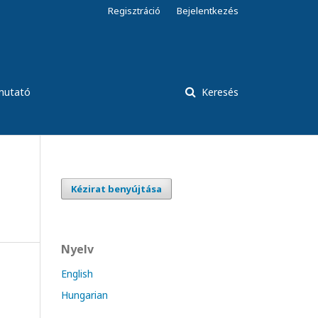
Regisztráció
Bejelentkezés
tmutató
Keresés
Kézirat benyújtása
Nyelv
English
Hungarian