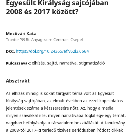
Egyesült Királyság sajtójában
2008 és 2017 között?
Mezővári Kata
Trantor '99 Bt. Anyagcsere Centrum, Csepel
https://doi.org/10.24365/ef.v62i3.6664
DOI:
elhízás, sajtó, narratíva, stigmatizáció
Kulcsszavak:
Absztrakt
Az elhízás mindig is sokat tárgyalt téma volt az Egyesült
Királyság sajtójában, az elmúlt években az ezzel kapcsolatos
jelentések száma a kétszeresére nőtt. Az, hogy a média
milyen szavakkal ír le, milyen narratívába foglal egy-egy témát,
nagyban befolyásolja a társadalom hozzáállását. A tanulmány
a 2008-tól 2017-ig terjedő tízéves periódusban íródott cikkek