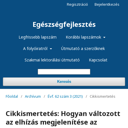
Regisztráció
Bejelentkezés
Egészségfejlesztés
Legfrissebb lapszám
Korábbi lapszámok
A folyóiratról
Útmutató a szerzőknek
Szakmai lektorálási útmutató
Kapcsolat
Keresés
Főoldal
/
Archívum
/
Évf. 62 szám 3 (2021)
/
Cikkismertetés
Cikkismertetés: Hogyan változott
az elhízás megjelenítése az