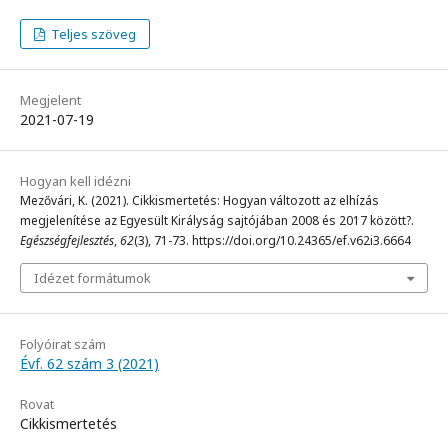
Teljes szöveg
Megjelent
2021-07-19
Hogyan kell idézni
Mezővári, K. (2021). Cikkismertetés: Hogyan változott az elhízás
megjelenítése az Egyesült Királyság sajtójában 2008 és 2017 között?.
Egészségfejlesztés
,
62
(3), 71-73. https://doi.org/10.24365/ef.v62i3.6664
Idézet formátumok
Folyóirat szám
Évf. 62 szám 3 (2021)
Rovat
Cikkismertetés