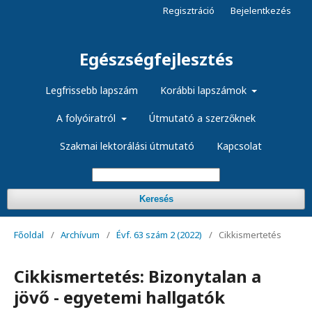
Regisztráció
Bejelentkezés
Egészségfejlesztés
Legfrissebb lapszám
Korábbi lapszámok
A folyóiratról
Útmutató a szerzőknek
Szakmai lektorálási útmutató
Kapcsolat
Keresés
Főoldal
/
Archívum
/
Évf. 63 szám 2 (2022)
/
Cikkismertetés
Cikkismertetés: Bizonytalan a
jövő - egyetemi hallgatók