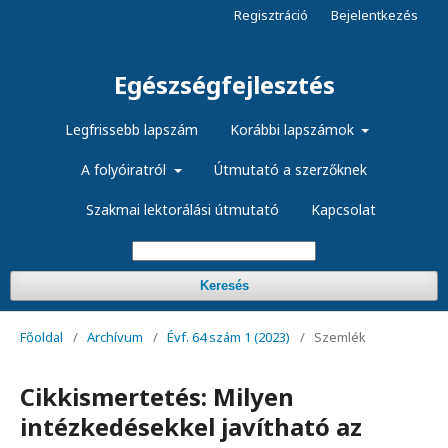
Regisztráció
Bejelentkezés
Egészségfejlesztés
Legfrissebb lapszám
Korábbi lapszámok
A folyóiratról
Útmutató a szerzőknek
Szakmai lektorálási útmutató
Kapcsolat
Keresés
Főoldal
/
Archívum
/
Évf. 64 szám 1 (2023)
/
Szemlék
Cikkismertetés: Milyen
intézkedésekkel javítható az