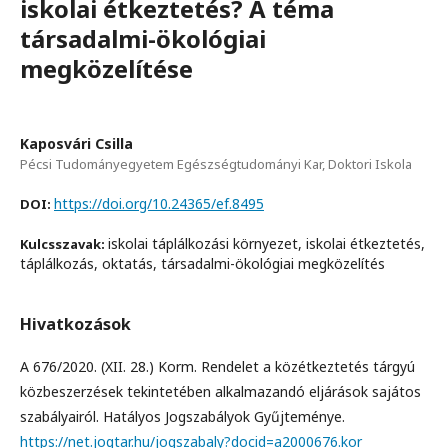
iskolai étkeztetés? A téma
társadalmi-ökológiai
megközelítése
Kaposvári Csilla
Pécsi Tudományegyetem Egészségtudományi Kar, Doktori Iskola
https://doi.org/10.24365/ef.8495
DOI:
iskolai táplálkozási környezet, iskolai étkeztetés,
Kulcsszavak:
táplálkozás, oktatás, társadalmi-ökológiai megközelítés
Hivatkozások
A 676/2020. (XII. 28.) Korm. Rendelet a közétkeztetés tárgyú
közbeszerzések tekintetében alkalmazandó eljárások sajátos
szabályairól. Hatályos Jogszabályok Gyűjteménye.
https://net.jogtar.hu/jogszabaly?docid=a2000676.kor