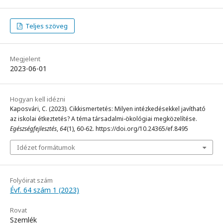
Teljes szöveg
Megjelent
2023-06-01
Hogyan kell idézni
Kaposvári, C. (2023). Cikkismertetés: Milyen intézkedésekkel javítható
az iskolai étkeztetés? A téma társadalmi-ökológiai megközelítése.
Egészségfejlesztés
,
64
(1), 60-62. https://doi.org/10.24365/ef.8495
Idézet formátumok
Folyóirat szám
Évf. 64 szám 1 (2023)
Rovat
Szemlék