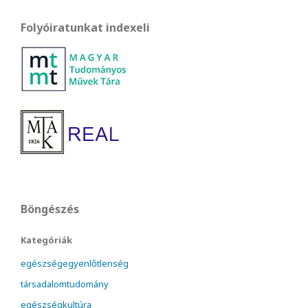
Folyóiratunkat indexeli
Böngészés
Kategóriák
egészségegyenlőtlenség
társadalomtudomány
egészségkultúra