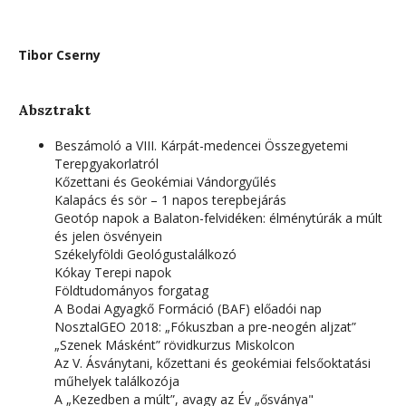
Tibor Cserny
Absztrakt
Beszámoló a VIII. Kárpát-medencei Összegyetemi
Terepgyakorlatról
Kőzettani és Geokémiai Vándorgyűlés
Kalapács és sör – 1 napos terepbejárás
Geotóp napok a Balaton-felvidéken: élménytúrák a múlt
és jelen ösvényein
Székelyföldi Geológustalálkozó
Kókay Terepi napok
Földtudományos forgatag
A Bodai Agyagkő Formáció (BAF) előadói nap
NosztalGEO 2018: „Fókuszban a pre-neogén aljzat”
„Szenek Másként” rövidkurzus Miskolcon
Az V. Ásványtani, kőzettani és geokémiai felsőoktatási
műhelyek találkozója
A „Kezedben a múlt”, avagy az Év „ősványa"