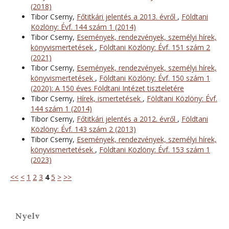
(2018)
Tibor Cserny,
Főtitkári jelentés a 2013. évről
,
Földtani
Közlöny: Évf. 144 szám 1 (2014)
Tibor Cserny,
Események, rendezvények, személyi hírek,
könyvismertetések
,
Földtani Közlöny: Évf. 151 szám 2
(2021)
Tibor Cserny,
Események, rendezvények, személyi hírek,
könyvismertetések
,
Földtani Közlöny: Évf. 150 szám 1
(2020): A 150 éves Földtani Intézet tiszteletére
Tibor Cserny,
Hírek, ismertetések
,
Földtani Közlöny: Évf.
144 szám 1 (2014)
Tibor Cserny,
Főtitkári jelentés a 2012. évről
,
Földtani
Közlöny: Évf. 143 szám 2 (2013)
Tibor Cserny,
Események, rendezvények, személyi hírek,
könyvismertetések
,
Földtani Közlöny: Évf. 153 szám 1
(2023)
<<
<
1
2
3
4
5
>
>>
Nyelv