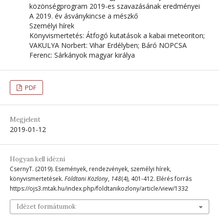
közönségprogram 2019-es szavazásának eredményei
A 2019. év ásványkincse a mészkő
Személyi hírek
Könyvismertetés: Átfogó kutatások a kabai meteoriton;
VAKULYA Norbert: Vihar Erdélyben; Báró NOPCSA
Ferenc: Sárkányok magyar királya
PDF
Megjelent
2019-01-12
Hogyan kell idézni
CsernyT. (2019). Események, rendezvények, személyi hírek,
könyvismertetések.
Földtani Közlöny
,
148
(4), 401-412. Elérés forrás
https://ojs3.mtak.hu/index.php/foldtanikozlony/article/view/1332
Idézet formátumok