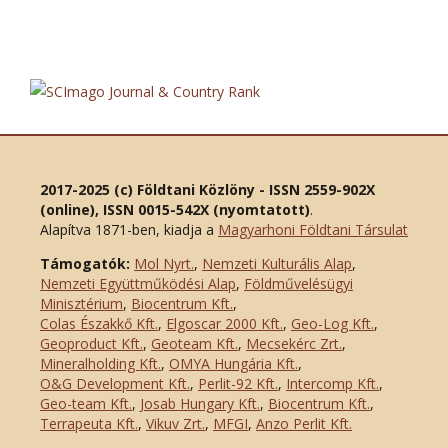
2017-2025 (c) Földtani Közlöny - ISSN 2559-902X
(online), ISSN 0015-542X (nyomtatott)
.
Alapítva 1871-ben, kiadja a
Magyarhoni Földtani Társulat
Támogatók:
Mol Nyrt.
,
Nemzeti Kulturális Alap
,
Nemzeti Együttműködési Alap
,
Földművelésügyi
Minisztérium
,
Biocentrum Kft.
,
Colas Északkő Kft
.
,
Elgoscar 2000 Kft
.
,
Geo-Log Kft.
,
Geoproduct Kft.
,
Geoteam Kft.
,
Mecsekérc Zrt.
,
Mineralholding Kft.
,
OMYA Hungária Kft.
,
O&G Development Kft
.
,
Perlit-92 Kft.
,
Intercomp Kft.
,
Geo-team Kft.
,
Josab Hungary Kft.
,
Biocentrum Kft.
,
Terrapeuta Kft.
,
Vikuv Zrt.
,
MFGI
,
Anzo Perlit Kft.