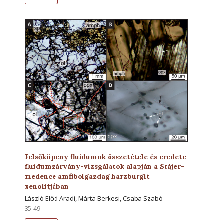
Felsőköpeny fluidumok összetétele és eredete
fluidumzárvány-vizsgálatok alapján a Stájer-
medence amfibolgazdag harzburgit
xenolitjában
László Előd Aradi, Márta Berkesi, Csaba Szabó
35-49