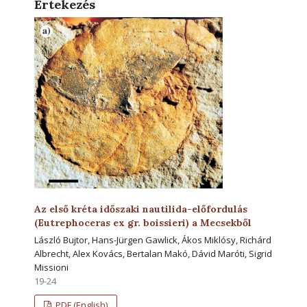
Értekezés
Az első kréta időszaki nautilida-előfordulás
(Eutrephoceras ex gr. boissieri) a Mecsekből
László Bujtor, Hans-Jürgen Gawlick, Ákos Miklósy, Richárd
Albrecht, Alex Kovács, Bertalan Makó, Dávid Maróti, Sigrid
Missioni
19-24
PDF (English)