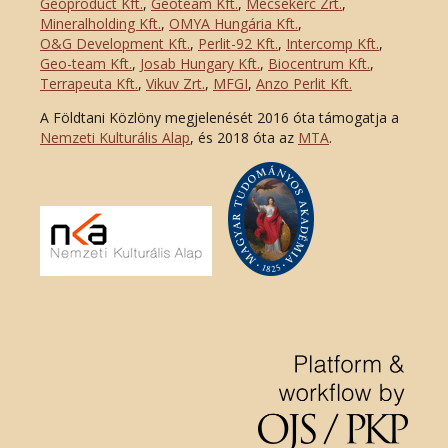
Geoproduct Kft.
,
Geoteam Kft.
,
Mecsekérc Zrt.
,
Mineralholding Kft.
,
OMYA Hungária Kft.
,
O&G Development Kft
.
,
Perlit-92 Kft.
,
Intercomp Kft.
,
Geo-team Kft.
,
Josab Hungary Kft.
,
Biocentrum Kft.
,
Terrapeuta Kft.
,
Vikuv Zrt.
,
MFGI
,
Anzo Perlit Kft.
A Földtani Közlöny megjelenését 2016 óta támogatja a
Nemzeti Kulturális Alap
, és 2018 óta az
MTA
.