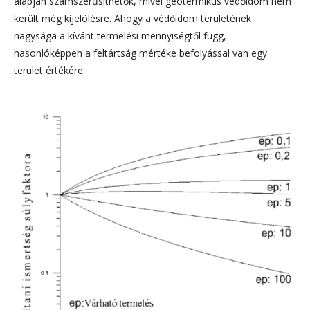
alapján számszerűsíthetők, mivel geotermikus védőidom nem
került még kijelölésre. Ahogy a védőidom területének
nagysága a kívánt termelési mennyiségtől függ,
hasonlóképpen a feltártság mértéke befolyással van egy
terület értékére.