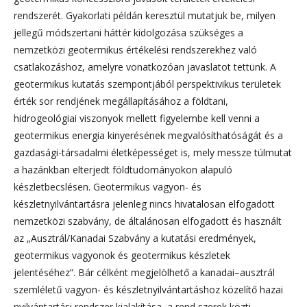
rendszerét. Gyakorlati példán keresztül mutatjuk be, milyen
jellegű módszertani háttér kidolgozása szükséges a
nemzetközi geotermikus értékelési rendszerekhez való
csatlakozáshoz, amelyre vonatkozóan javaslatot tettünk. A
geotermikus kutatás szempontjából perspektivikus területek
érték sor rendjének megállapításához a földtani,
hidrogeológiai viszonyok mellett figyelembe kell venni a
geotermikus energia kinyerésének megvalósíthatóságát és a
gazdasági-társadalmi életképességet is, mely messze túlmutat
a hazánkban elterjedt földtudományokon alapuló
készletbecslésen. Geotermikus vagyon- és
készletnyilvántartásra jelenleg nincs hivatalosan elfogadott
nemzetközi szabvány, de általánosan elfogadott és használt
az „Ausztrál/Kanadai Szabvány a kutatási eredmények,
geotermikus vagyonok és geotermikus készletek
jelentéséhez”. Bár célként megjelölhető a kanadai–ausztrál
szemléletű vagyon- és készletnyilvántartáshoz közelítő hazai
nyilvántartási rendszer kialakítása, a rend szerek közti