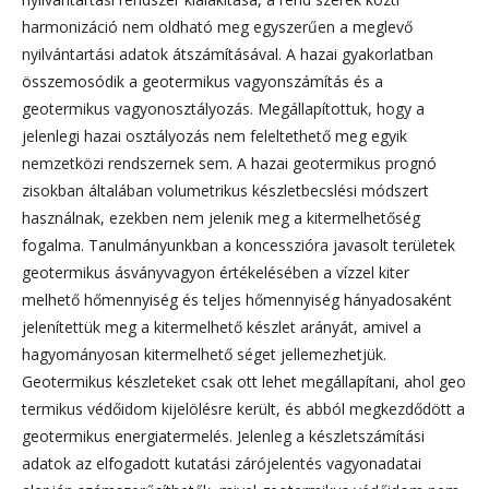
harmonizáció nem oldható meg egyszerűen a meglevő
nyilvántartási adatok átszámításával. A hazai gyakorlatban
összemosódik a geotermikus vagyonszámítás és a
geotermikus vagyonosztályozás. Megállapítottuk, hogy a
jelenlegi hazai osztályozás nem feleltethető meg egyik
nemzetközi rendszernek sem. A hazai geotermikus prognó
zisokban általában volumetrikus készletbecslési módszert
használnak, ezekben nem jelenik meg a kitermelhetőség
fogalma. Tanulmányunkban a koncesszióra javasolt területek
geotermikus ásványvagyon értékelésében a vízzel kiter
melhető hőmennyiség és teljes hőmennyiség hányadosaként
jelenítettük meg a kitermelhető készlet arányát, amivel a
hagyományosan kitermelhető séget jellemezhetjük.
Geotermikus készleteket csak ott lehet megállapítani, ahol geo
termikus védőidom kijelölésre került, és abból megkezdődött a
geotermikus energiatermelés. Jelenleg a készletszámítási
adatok az elfogadott kutatási zárójelentés vagyonadatai