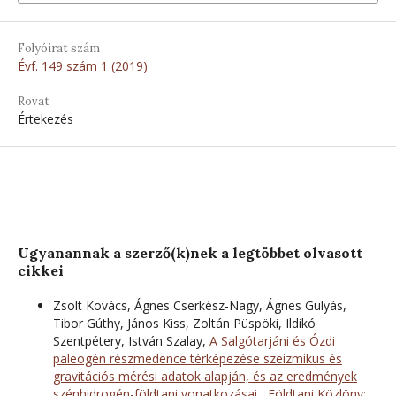
Folyóirat szám
Évf. 149 szám 1 (2019)
Rovat
Értekezés
Ugyanannak a szerző(k)nek a legtöbbet olvasott
cikkei
Zsolt Kovács, Ágnes Cserkész-Nagy, Ágnes Gulyás,
Tibor Gúthy, János Kiss, Zoltán Püspöki, Ildikó
Szentpétery, István Szalay,
A Salgótarjáni és Ózdi
paleogén részmedence térképezése szeizmikus és
gravitációs mérési adatok alapján, és az eredmények
szénhidrogén-földtani vonatkozásai
,
Földtani Közlöny: