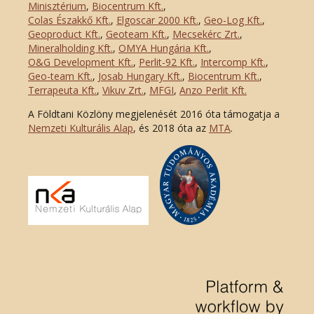
Minisztérium
,
Biocentrum Kft.
,
Colas Északkő Kft
.
,
Elgoscar 2000 Kft
.
,
Geo-Log Kft.
,
Geoproduct Kft.
,
Geoteam Kft.
,
Mecsekérc Zrt.
,
Mineralholding Kft.
,
OMYA Hungária Kft.
,
O&G Development Kft
.
,
Perlit-92 Kft.
,
Intercomp Kft.
,
Geo-team Kft.
,
Josab Hungary Kft.
,
Biocentrum Kft.
,
Terrapeuta Kft.
,
Vikuv Zrt.
,
MFGI
,
Anzo Perlit Kft.
A Földtani Közlöny megjelenését 2016 óta támogatja a
Nemzeti Kulturális Alap
, és 2018 óta az
MTA
.