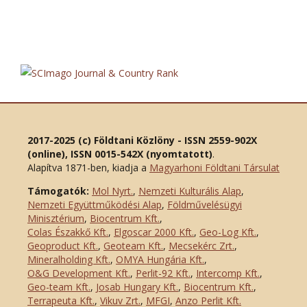
2017-2025 (c) Földtani Közlöny - ISSN 2559-902X
(online), ISSN 0015-542X (nyomtatott)
.
Alapítva 1871-ben, kiadja a
Magyarhoni Földtani Társulat
Támogatók:
Mol Nyrt.
,
Nemzeti Kulturális Alap
,
Nemzeti Együttműködési Alap
,
Földművelésügyi
Minisztérium
,
Biocentrum Kft.
,
Colas Északkő Kft
.
,
Elgoscar 2000 Kft
.
,
Geo-Log Kft.
,
Geoproduct Kft.
,
Geoteam Kft.
,
Mecsekérc Zrt.
,
Mineralholding Kft.
,
OMYA Hungária Kft.
,
O&G Development Kft
.
,
Perlit-92 Kft.
,
Intercomp Kft.
,
Geo-team Kft.
,
Josab Hungary Kft.
,
Biocentrum Kft.
,
Terrapeuta Kft.
,
Vikuv Zrt.
,
MFGI
,
Anzo Perlit Kft.