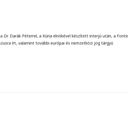
a Dr. Darák Péterrel, a Kúria elnökével készített interjú után, a Font
szusra írt, valamint további európai és nemzetközi jog tárgyú