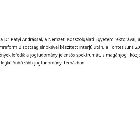
 a Dr. Patyi Andrással, a Nemzeti Közszolgálati Egyetem rektorával, 
mreform Bizottság elnökével készített interjú után, a Fontes Iuris 20
yek lefedik a jogtudomány jelentős spektrumát, s magánjogi, közj
ó a legkülönbözőbb jogtudományi témákban.